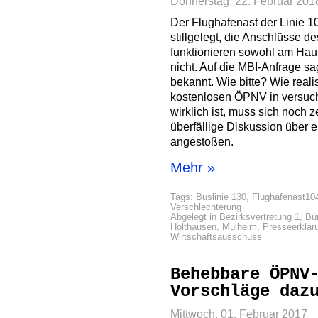
Donnerstag, 22. Februar 201
Der Flughafenast der Linie 
stillgelegt, die Anschlüsse d
funktionieren sowohl am Haup
nicht. Auf die MBI-Anfrage sa
bekannt. Wie bitte? Wie realis
kostenlosen ÖPNV in versuch
wirklich ist, muss sich noch
überfällige Diskussion über
angestoßen.
Mehr »
Tags:
Buslinie 130
,
Flughafenast10
Verschlechterung
Abgelegt in
Bezirksvertretung 1
,
Bü
Holthausen
,
Mülheim
,
Presseerklär
Wirtschaftsausschuss
Behebbare ÖPNV
Vorschläge daz
Mittwoch, 01. Februar 2017