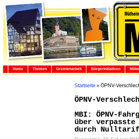
Home
Themen
Gremienarbeit
Bürgerinitiativen
Mölm
Startseite
»
ÖPNV-Verschlec
ÖPNV-Verschlec
MBI: ÖPNV-Fahr
über verpasste
durch Nulltari