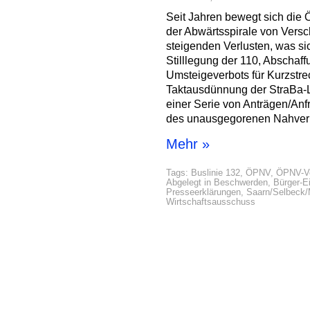
Seit Jahren bewegt sich die 
der Abwärtsspirale von Vers
steigenden Verlusten, was si
Stilllegung der 110, Abschaff
Umsteigeverbots für Kurzstre
Taktausdünnung der StraBa-L
einer Serie von Anträgen/Anf
des unausgegorenen Nahverk
Mehr »
Tags:
Buslinie 132
,
ÖPNV
,
ÖPNV-Ve
Abgelegt in
Beschwerden
,
Bürger-E
Presseerklärungen
,
Saarn/Selbeck/
Wirtschaftsausschuss