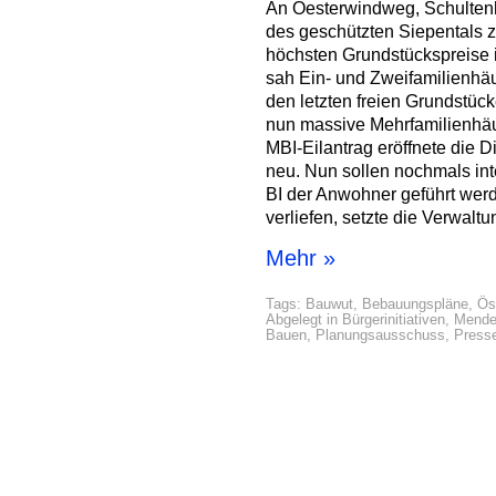
An Oesterwindweg, Schulte
des geschützten Siepentals zu
höchsten Grundstückspreise 
sah Ein- und Zweifamilienhäu
den letzten freien Grundstüc
nun massive Mehrfamilienhä
MBI-Eilantrag eröffnete die D
neu. Nun sollen nochmals int
BI der Anwohner geführt wer
verliefen, setzte die Verwalt
Mehr »
Tags:
Bauwut
,
Bebauungspläne
,
Ös
Abgelegt in
Bürgerinitiativen
,
Mende
Bauen
,
Planungsausschuss
,
Press