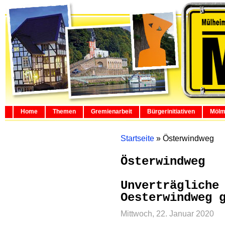
Home
Themen
Gremienarbeit
Bürgerinitiativen
Mölm
Startseite
»
Österwindweg
Österwindweg
Unverträgliche
Oesterwindweg 
Mittwoch, 22. Januar 2020