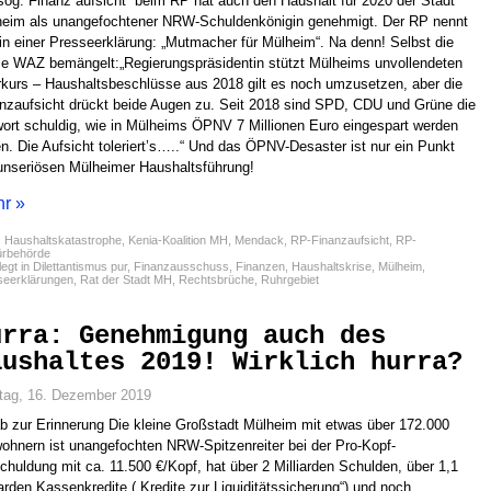
sog. Finanz“aufsicht“ beim RP hat auch den Haushalt für 2020 der Stadt
eim als unangefochtener NRW-Schuldenkönigin genehmigt. Der RP nennt
in einer Presseerklärung: „Mutmacher für Mülheim“. Na denn! Selbst die
le WAZ bemängelt:„Regierungspräsidentin stützt Mülheims unvollendeten
kurs – Haushaltsbeschlüsse aus 2018 gilt es noch umzusetzen, aber die
nzaufsicht drückt beide Augen zu. Seit 2018 sind SPD, CDU und Grüne die
ort schuldig, wie in Mülheims ÖPNV 7 Millionen Euro eingespart werden
en. Die Aufsicht toleriert’s…..“ Und das ÖPNV-Desaster ist nur ein Punkt
unseriösen Mülheimer Haushaltsführung!
r »
:
Haushaltskatastrophe
,
Kenia-Koalition MH
,
Mendack
,
RP-Finanzaufsicht
,
RP-
ürbehörde
egt in
Dilettantismus pur
,
Finanzausschuss
,
Finanzen
,
Haushaltskrise
,
Mülheim
,
seerklärungen
,
Rat der Stadt MH
,
Rechtsbrüche
,
Ruhrgebiet
urra: Genehmigung auch des
aushaltes 2019! Wirklich hurra?
tag, 16. Dezember 2019
b zur Erinnerung Die kleine Großstadt Mülheim mit etwas über 172.000
ohnern ist unangefochten NRW-Spitzenreiter bei der Pro-Kopf-
chuldung mit ca. 11.500 €/Kopf, hat über 2 Milliarden Schulden, über 1,1
iarden Kassenkredite („Kredite zur Liquiditätssicherung“) und noch