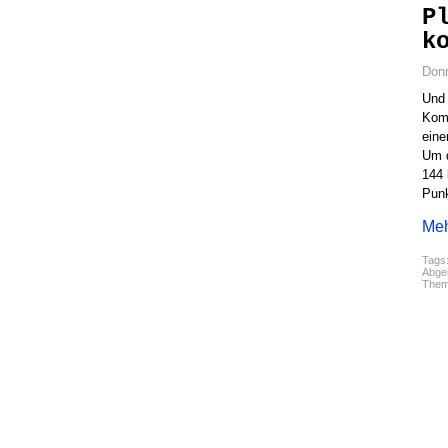
P
k
Donn
Und 
Komm
eine
Um 
144 
Punk
Meh
Tags
Abgel
The