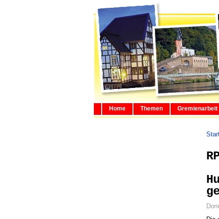
Home
Themen
Gremienarbeit
Star
R
H
g
Donn