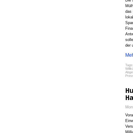
Die 
Mülh
das 
loka
Spar
Fina
Antw
soll
der 
Meh
Tags
Willk
Abgel
Pres
H
H
Mon
Vora
Einw
Vers
Mill