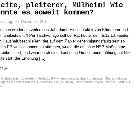
leite, pleiterer, Mülheim! Wie
onnte es soweit kommen?
erstag, 06. Dezember 2018
schon wieder ein verlorenes Jahr durch Hinhaltetaktik von Kämmerer und
unalaufsicht?! Per Tischvorlage soll der Rat heute, dem 6.12.18, wieder
n Haushalt beschließen, der auf dem Papier genehmigungsfähig sein soll.
den RP wohlgesonnen zu stimmen, wurde die ominöse HSP-Maßnahme
konkretisiert, und zwar durch eine drastische Grundsteuererhöhung auf 890
te statt der Erhöhung […]
r »
:
Etatdesaster
,
Etatreden
,
Medack
,
RP-Finanzaufsicht
,
Sparkommissar
,
Überschuldung
egt in
Finanzausschuss
,
Haushaltskrise
,
Mülheim
,
Presseerklärungen
,
Rat der Stadt MH
,
men