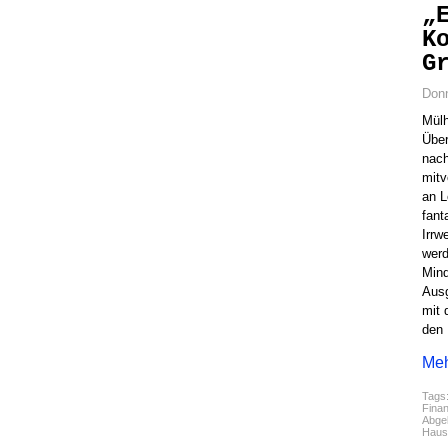
„
K
G
Donn
Mülh
Über
nach
mitv
an L
fant
Irrw
werd
Mind
Aus
mit 
den
Meh
Tags
Finan
Abgel
Haus