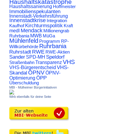
Haushaltskatastrophe
Haushaltssanierung
Hoffmeister
Immobilienspekulanten
Innenstadt-Verkehrsführung
Innenstadtkrise
Integration
Kirchturmspolitik
Kaufhof
Kraft
Mendack
medl
Millionengrab
Ruhrbania
MWB
MüGa
Mühlenfeld
Programm
RP-
Ruhrbania
Willkürbehörde
RWE
Ruhrstadt
RWE-Aktien
Sander
Speldorf
SPD-MH
VHS
Transparenz
Straßenbahn
VHS-
VHS-Bürgerentscheid
ÖPNV
Skandal
ÖPNV-
ÖPP
Optimierung
Überschuldung
MBI - Mülheimer Bürgerinitiativen
Wirb ebenfalls für deine Seite