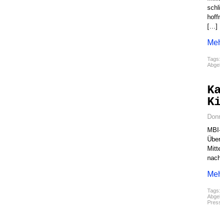
schl
hoff
[…]
Meh
Tags
Abgel
K
K
Donn
MBI-
Über
Mitt
nach
Meh
Tags
Abgel
Pres