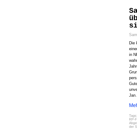
S
ü
s
Sams
Die 
eine
in N
wahn
Jahr
Grun
pers
Gute
unve
Jan.
Meh
Tags
RP-F
Abgel
der 