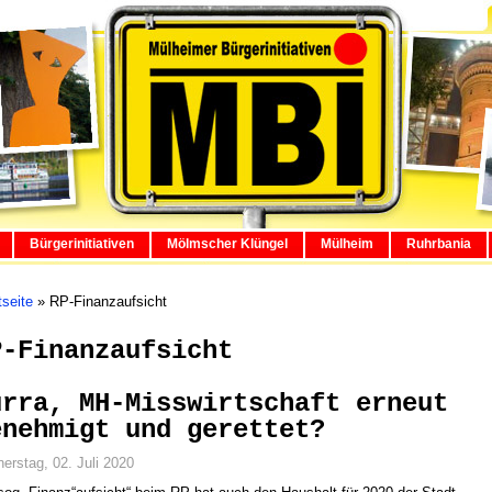
Bürgerinitiativen
Mölmscher Klüngel
Mülheim
Ruhrbania
tseite
»
RP-Finanzaufsicht
P-Finanzaufsicht
urra, MH-Misswirtschaft erneut
enehmigt und gerettet?
erstag, 02. Juli 2020