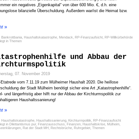
immer ein negatives „Eigenkapital“ von über 600 Mio. €, d.h. eine
nungslose bilanzielle Überschuldung. Außerdem war/ist die Heimat bzw.
r »
:
Bankrottbania
,
Haushaltskatastrophe
,
Mendack
,
RP-Finanzaufsicht
,
RP-Willkürbehörde
egt in
Themen
atastrophenhilfe und Abbau der
irchturmspolitik
erstag, 07. November 2019
Etatrede vom 7.11.19 zum Mülheimer Haushalt 2020. Die heillose
schuldung der Stadt Mülheim benötigt sicher eine Art „Katastrophenhilfe“.
el- und längerfristig aber hilft nur der Abbau der Kirchturmspolitik zur
haltigeren Haushaltssanierung!
r »
:
Haushaltskatastrophe
,
Haushaltssanierung
,
Kirchturmpolitik
,
RP-Finanzaufsicht
egt in
Dilettantismus pur
,
Finanzausschuss
,
Finanzen
,
Haushaltskrise
,
Mülheim
,
seerklärungen
,
Rat der Stadt MH
,
Rechtsbrüche
,
Ruhrgebiet
,
Themen