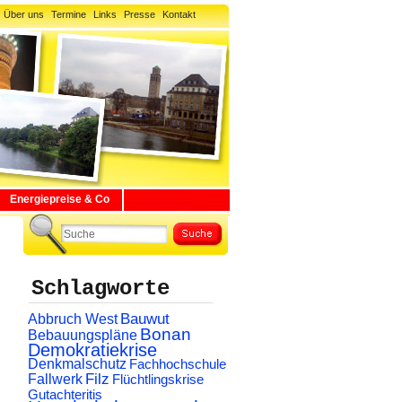
Über uns
Termine
Links
Presse
Kontakt
Energiepreise & Co
Schlagworte
Abbruch West
Bauwut
Bonan
Bebauungspläne
Demokratiekrise
Denkmalschutz
Fachhochschule
Filz
Fallwerk
Flüchtlingskrise
Gutachteritis