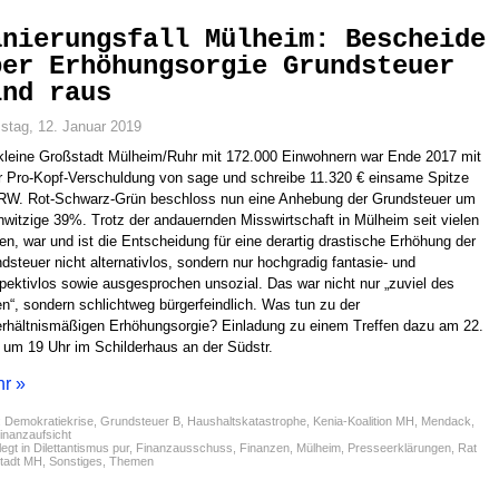
anierungsfall Mülheim: Bescheide
ber Erhöhungsorgie Grundsteuer
ind raus
tag, 12. Januar 2019
kleine Großstadt Mülheim/Ruhr mit 172.000 Einwohnern war Ende 2017 mit
r Pro-Kopf-Verschuldung von sage und schreibe 11.320 € einsame Spitze
RW. Rot-Schwarz-Grün beschloss nun eine Anhebung der Grundsteuer um
witzige 39%. Trotz der andauernden Misswirtschaft in Mülheim seit vielen
en, war und ist die Entscheidung für eine derartig drastische Erhöhung der
dsteuer nicht alternativlos, sondern nur hochgradig fantasie- und
pektivlos sowie ausgesprochen unsozial. Das war nicht nur „zuviel des
n“, sondern schlichtweg bürgerfeindlich. Was tun zu der
rhältnismäßigen Erhöhungsorgie? Einladung zu einem Treffen dazu am 22.
 um 19 Uhr im Schilderhaus an der Südstr.
r »
:
Demokratiekrise
,
Grundsteuer B
,
Haushaltskatastrophe
,
Kenia-Koalition MH
,
Mendack
,
inanzaufsicht
egt in
Dilettantismus pur
,
Finanzausschuss
,
Finanzen
,
Mülheim
,
Presseerklärungen
,
Rat
Stadt MH
,
Sonstiges
,
Themen