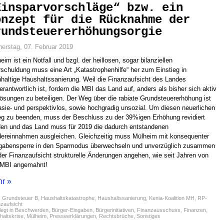
Einsparvorschläge“ bzw. ein
onzept für die Rücknahme der
rundsteuererhöhungsorgie
erstag, 07. Februar 2019
eim ist ein Notfall und bzgl. der heillosen, sogar bilanziellen
schuldung muss eine Art „Katastrophenhilfe“ her zum Einstieg in
haltige Haushaltssanierung. Weil die Finanzaufsicht des Landes
erantwortlich ist, fordern die MBI das Land auf, anders als bisher sich aktiv
ösungen zu beteiligen. Der Weg über die rabiate Grundsteuererhöhung ist
asie- und perspektivlos, sowie hochgradig unsozial. Um diesen neuerlichen
eg zu beenden, muss der Beschluss zu der 39%igen Erhöhung revidiert
en und das Land muss für 2019 die dadurch entstandenen
ereinnahmen ausgleichen. Gleichzeitig muss Mülheim mit konsequenter
gabensperre in den Sparmodus überwechseln und unverzüglich zusammen
der Finanzaufsicht strukturelle Änderungen angehen, wie seit Jahren von
 MBI angemahnt!
r »
:
Grundsteuer B
,
Haushaltskatastrophe
,
Haushaltssanierung
,
Kenia-Koalition MH
,
RP-
zaufsicht
egt in
Beschwerden
,
Bürger-Eingaben
,
Bürgerinitiativen
,
Finanzausschuss
,
Finanzen
,
haltskrise
,
Mülheim
,
Presseerklärungen
,
Rechtsbrüche
,
Sonstiges