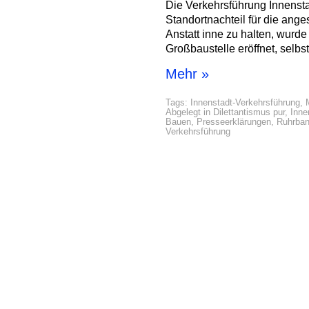
Die Verkehrsführung Innensta
Standortnachteil für die ang
Anstatt inne zu halten, wurde 
Großbaustelle eröffnet, selb
Mehr »
Tags:
Innenstadt-Verkehrsführung
,
Abgelegt in
Dilettantismus pur
,
Inne
Bauen
,
Presseerklärungen
,
Ruhrban
Verkehrsführung