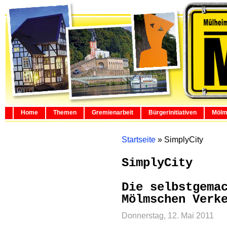
Home
Themen
Gremienarbeit
Bürgerinitiativen
Mölm
Startseite
»
SimplyCity
SimplyCity
Die selbstgema
Mölmschen Verk
Donnerstag, 12. Mai 2011