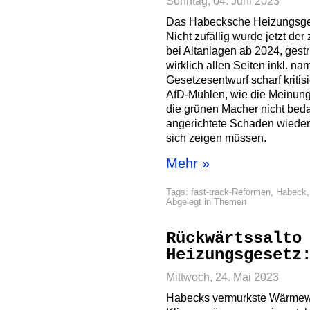
Sonntag, 04. Juni 2023
Das Habecksche Heizungsges
Nicht zufällig wurde jetzt der 
bei Altanlagen ab 2024, gest
wirklich allen Seiten inkl. n
Gesetzesentwurf scharf kriti
AfD-Mühlen, wie die Meinun
die grünen Macher nicht bedac
angerichtete Schaden wieder
sich zeigen müssen.
Mehr »
Tags:
fast-track-Reformen
,
Habeck
Abgelegt in
Themen
Rückwärtssalto
Heizungsgesetz
Mittwoch, 24. Mai 2023
Habecks vermurkste Wärmew