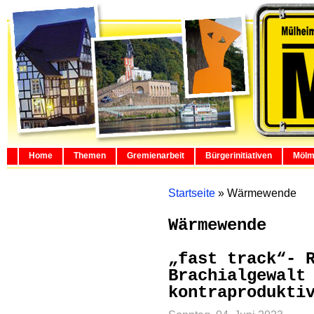
Home
Themen
Gremienarbeit
Bürgerinitiativen
Mölm
Startseite
»
Wärmewende
Wärmewende
„fast track“- 
Brachialgewalt
kontraprodukti