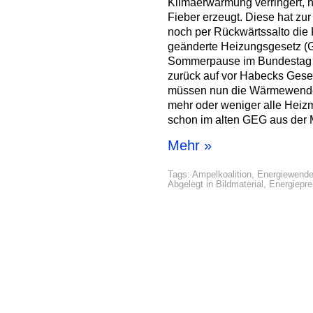
Klimaerwärmung verringert, h
Fieber erzeugt. Diese hat z
noch per Rückwärtssalto die K
geänderte Heizungsgesetz (
Sommerpause im Bundestag ein
zurück auf vor Habecks Ges
müssen nun die Wärmewende 
mehr oder weniger alle Heizm
schon im alten GEG aus der 
Mehr »
Tags:
Ampelkoalition
,
Energiewend
Abgelegt in
Bildmaterial
,
Energiepre