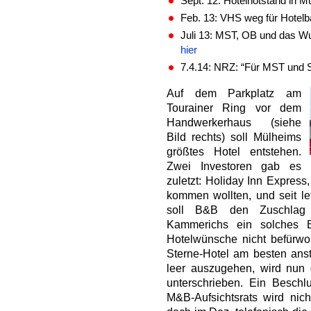
Sept. 12: Hotelnotstand in 
Feb. 13: VHS weg für Hotelb
Juli 13: MST, OB und das Wu
hier
7.4.14: NRZ: “Für MST und 
Auf dem Park
platz am
Tourainer Ring vor dem
Handwerkerhaus (siehe
Bild rechts) soll Mülheims
größtes Hotel entstehen.
Zwei Investoren gab es
zuletzt: Holiday Inn Express,
kommen wollten, und seit l
soll B&B den Zuschla
Kammerichs ein solches Bi
Hotelwünsche nicht befürwort
Sterne-Hotel am besten ans
leer auszugehen, wird nun 
unterschrieben. Ein Beschl
M&B-Aufsichtsrats wird nic