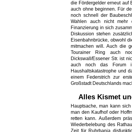
die Fördergelder erneut auf 
auch ohne beginnen. Für de
noch schnell der Baubeschl
Wahlen auch nicht mehr d
Finanzierung in sich zusam
Diskussion stehen zusätzlic
Eisenbahnbrücke, obwohl die
mitmachen will. Auch die g
Tourainer Ring auch noc
Dickswall/Essener Str. ist n
auch noch das Forum i
Haushaltskatastrophe und 
einem Federstrich zur erst
Großstadt Deutschlands mac
Alles Kismet un
Hauptsache, man kann sich 
man den Kaufhof oder Hoffme
retten kann. Außerdem präs
Wiederbelebung des Rathaus
Zeit für Ruhrbania disfunkti