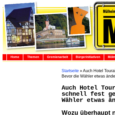
Home
Themen
Gremienarbeit
Bürgerinitiativen
Mölm
Startseite
»
Auch Hotel Tourai
Bevor die Wähler etwas ände
Auch Hotel Tou
schnell fest g
Wähler etwas ä
Wozu überhaupt n