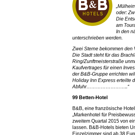
„Mülheim
oder: Zwe
Die Ents
am Toura
In den n
unterschrieben werden.
Zwei Sterne bekommen den Vo
Die Stadt steht für das Brach
Ring/Zunftmeisterstraße unmi
Kaufvertrages für einen Inves
der B&B-Gruppe errichten wil
Holiday Inn Express erteilte d
Abfuhr……………………..“
99 Betten-Hotel
B&B, eine französische Hotelk
„Markenhotel für Preisbewuss
zweitem Quartal 2015 von e
lassen. B&B-Hotels bieten Un
Einzelzimmer sind ab 38 Eu