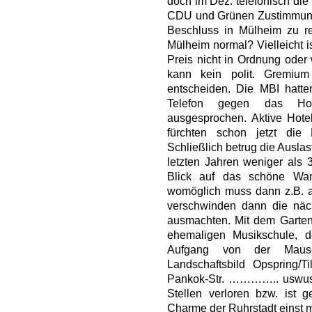
doch im Dez. telefonisch die
CDU und Grünen Zustimmung 
Beschluss in Mülheim zu r
Mülheim normal? Vielleicht i
Preis nicht in Ordnung oder
kann kein polit. Gremiu
entscheiden. Die MBI hatte
Telefon gegen das Hot
ausgesprochen. Aktive Hote
fürchten schon jetzt di
Schließlich betrug die Ausla
letzten Jahren weniger als 
Blick auf das schöne Wa
womöglich muss dann z.B. a
verschwinden dann die näch
ausmachten. Mit dem Garten
ehemaligen Musikschule, 
Aufgang von der Mause
Landschaftsbild Opspring/Til
Pankok-Str. ………….. uswusf. 
Stellen verloren bzw. ist 
Charme der Ruhrstadt einst m