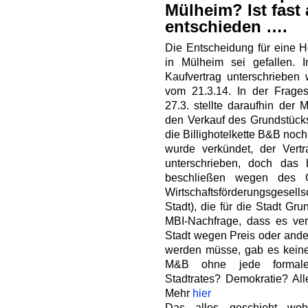
Mülheim? Ist fast 
entschieden ….
Die Entscheidung für eine H
in Mülheim sei gefallen. 
Kaufvertrag unterschrieben
vom 21.3.14. In der Frag
27.3. stellte daraufhin der 
den Verkauf des Grundstücks 
die Billighotelkette B&B noc
wurde verkündet, der Vert
unterschrieben, doch das
beschließen wegen des Ge
Wirtschaftsförderungsgesel
Stadt), die für die Stadt Gr
MBI-Nachfrage, dass es ve
Stadt wegen Preis oder ande
werden müsse, gab es keine 
M&B ohne jede formale 
Stadtrates? Demokratie? A
Mehr
hier
Das alles geschieht wo