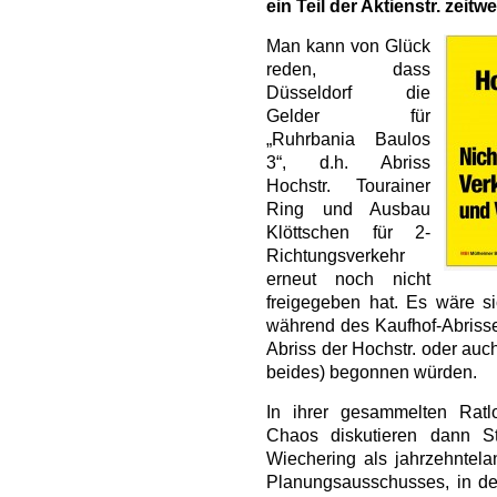
ein Teil der Aktienstr. zeit
Man kann von Glück
reden, dass
Düsseldorf die
Gelder für
„Ruhrbania Baulos
3“, d.h. Abriss
Hochstr. Tourainer
Ring und Ausbau
Klöttschen für 2-
Richtungsverkehr
erneut noch nicht
freigegeben hat. Es wäre s
während des Kaufhof-Abriss
Abriss der Hochstr. oder auc
beides) begonnen würden.
In ihrer gesammelten Ratl
Chaos diskutieren dann S
Wiechering als jahrzehntela
Planungsausschusses, in d