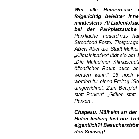
Wer alle Hindernisse 
folgerichtig belebter Inn
mindestens 70 Ladenlokale)
bei der Parkplatzsuche
Parkfläche neuerdings ha
Streetfood-Feste. Tiefgarage
Aber!
Aber die Stadt Mülhei
„Klimainitiative“ lädt sie a
„Die Mülheimer Klimaschutzi
öffentlicher Raum auch an
werden kann.“ 16 noch ver
werden für einen Freitag (S
umgewidmet. Zum Beispiel f
statt Parken“, „Grillen stat
Parken“.
Chapeau, Mülheim an der 
Hafen bislang fast nur Tr
eigentlich?! Besucherström
den Seeweg!