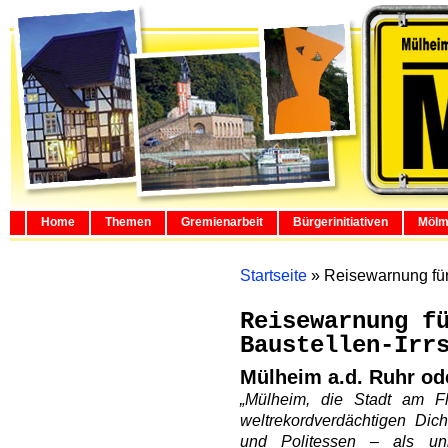
Home
Themen
Gremienarbeit
Bürgerinitiativen
Mölm
Startseite
»
Reisewarnung für
Reisewarnung f
Baustellen-Irr
Mülheim a.d. Ruhr od
„Mülheim, die Stadt am Flu
weltrekordverdächtigen Dic
und Politessen – als un