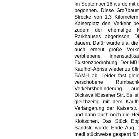
Im September 16 wurde mit
begonnen. Diese Großbauste
Strecke von 1,3 Kilometer
Kaiserplatz den Verkehr b
zudem der ehemalige K
Parkhauses abgerissen. D
dauern. Dafür wurde u.a. die
auch erneut große Verke
verbliebene Innenstadt
Existenzbedrohung. Der MBI-
Kaufhof-Abriss wieder zu öf
BAMH ab. Leider fast glei
verschobene Rumbach
Verkehrsbehinderung
Dickswall/Essener Str.. Es ist
gleichzeitig mit dem Kauf
Verlängerung der Kaiserstr.
und dann auch noch die Heiß
Klöttschen. Das Stück Epp
Sandstr. wurde Ende Aug.
medl stückweise gesperrt fü