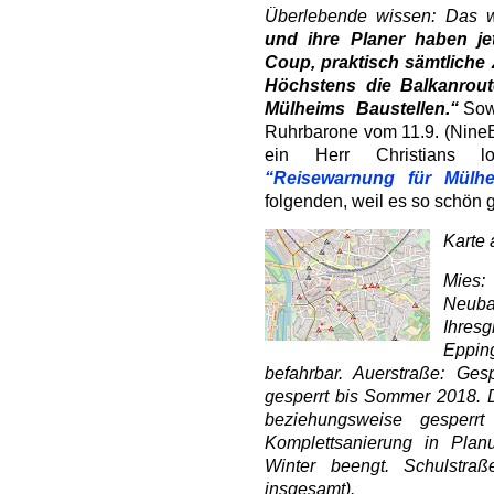
Überlebende wissen: Das w
und ihre Planer haben jet
Coup, praktisch sämtliche
Höchstens die Balkanrout
Mülheims Baustellen.“
Sowe
Ruhrbarone vom 11.9. (NineE
ein Herr Christians log
“Reisewarnung für Mülh
folgenden, weil es so schön g
Karte 
Mies:
Neub
Ihres
Epping
befahrbar. Auerstraße: Ges
gesperrt bis Sommer 2018. D
beziehungsweise gesperr
Komplettsanierung in Plan
Winter beengt. Schulstra
insgesamt).