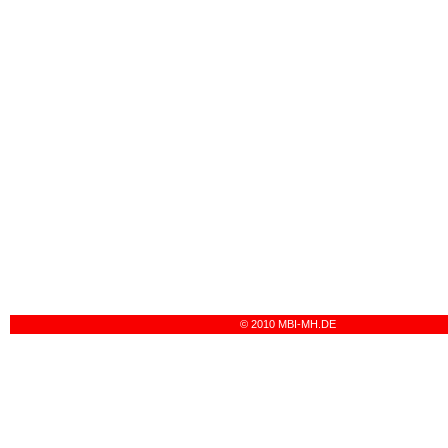
© 2010 MBI-MH.DE