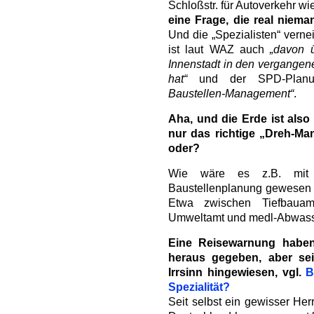
Schloßstr. für Autoverkehr w
eine Frage, die real niema
Und die „Spezialisten“ verne
ist laut WAZ auch
„davon ü
Innenstadt in den vergangen
hat“
und der SPD-Planun
Baustellen-Management“
.
Aha, und die Erde ist als
nur das richtige „Dreh-M
oder?
Wie wäre es z.B. mit vo
Baustellenplanung gewesen o
Etwa zwischen Tiefbauam
Umweltamt und medl-Abwass
Eine Reisewarnung haben
heraus gegeben, aber sei
Irrsinn hingewiesen, vgl.
B
Spezialität?
Seit selbst ein gewisser He