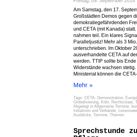
Freitag, 09. September 2016
Am Samstag, den 17. Septemb
Großstädten Demos gegen di
demokratiegefährdenden Fr
und CETA (mit Kanada) statt
nahmen teil. Ein klares Sign
Paralleljustiz! Mehr als 3 M
unterschrieben. Im Oktober 2
ausverhandelte CETA auf de
werden. TTIP sollte bis Ende
Widerstände wachsen stetig
Ministerrat können die CETA-
Mehr »
Tags:
CETA
,
Demonstration
,
Europ
Globalisierung
,
Köln
,
Rechtsstaat
,
Abgelegt in
Allgemeine Termine
,
bu
Initiativen und Verbände
,
Lesenswer
Ausblicke
,
Termine
,
Themen
Sprechstunde z