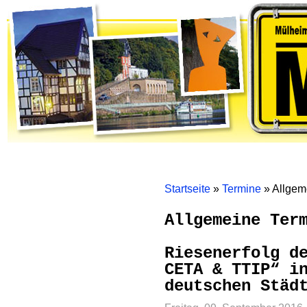
Home
Themen
Gremienarbeit
Bürgerinitiativen
Mölm
Startseite
»
Termine
»
Allgem
Allgemeine Ter
Riesenerfolg d
CETA & TTIP“ i
deutschen Städ