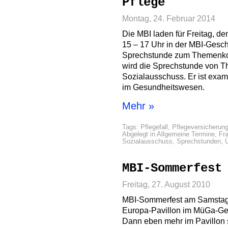
Pflege
Montag, 24. Februar 2014
Die MBI laden für Freitag, de
15 – 17 Uhr in der MBI-Gesch
Sprechstunde zum Themenkom
wird die Sprechstunde von Th
Sozialausschuss. Er ist exam
im Gesundheitswesen.
Mehr »
Tags:
Pflegefall
,
Pflegeversicherun
Abgelegt in
Allgemeine Termine
,
Fra
Sozialausschuss
,
Sprechstunden
,
MBI-Sommerfest
Freitag, 27. August 2010
MBI-Sommerfest am Samstag,
Europa-Pavillon im MüGa-Gel
Dann eben mehr im Pavillon 