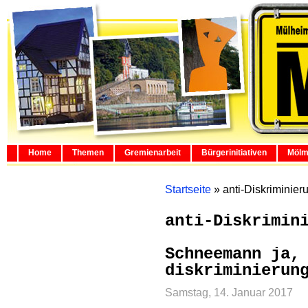
Home
Themen
Gremienarbeit
Bürgerinitiativen
Mölm
Startseite
»
anti-Diskriminier
anti-Diskrimin
Schneemann ja,
diskriminierun
Samstag, 14. Januar 2017