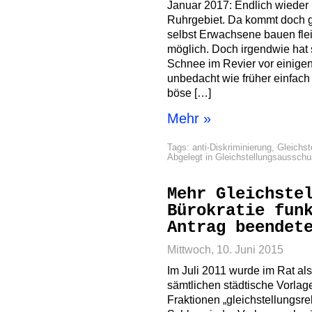
Januar 2017: Endlich wieder 
Ruhrgebiet. Da kommt doch g
selbst Erwachsene bauen fl
möglich. Doch irgendwie hat s
Schnee im Revier vor einigen
unbedacht wie früher einfach
böse […]
Mehr »
Tags:
anti-Diskriminierung
,
Gleichst
Abgelegt in
Gleichstellungsaussch
Mehr Gleichste
Bürokratie fun
Antrag beendet
Mittwoch, 10. Juni 2015
Im Juli 2011 wurde im Rat als
sämtlichen städtische Vorlage
Fraktionen „gleichstellungsr