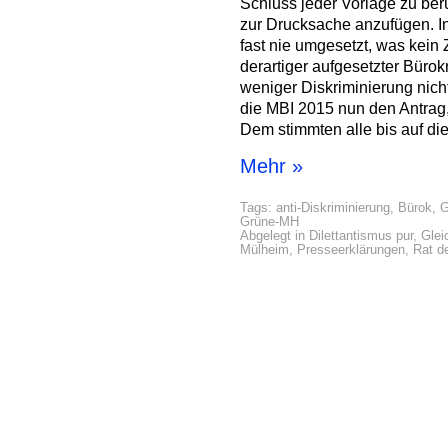
Schluss jeder Vorlage zu ber
zur Drucksache anzufügen. In
fast nie umgesetzt, was kein 
derartiger aufgesetzter Bürok
weniger Diskriminierung nicht
die MBI 2015 nun den Antrag,
Dem stimmten alle bis auf di
Mehr »
Tags:
anti-Diskriminierung
,
Bürok
,
G
Grüne-MH
Abgelegt in
Dilettantismus pur
,
Glei
Mülheim
,
Presseerklärungen
,
Rat d