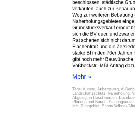
beschlossen, städtische Gr
verkaufen, auch zur Bebauung
Weg zur weiteren Bebauung 
Naherholungsgebietes eingest
Grundstücksverkauf erneut be
sich die BV quer, und zwar 
Rat scherten sich nicht daru
Flächenfraß und die Zersied
starke BI in den 70er Jahren
gibt noch mehr Bauwünsche 
Voßbeckstr.. MBI-Antrag daz
Mehr »
Tags:
Auberg
,
Aubergsweg
,
Außenbe
Landschaftsschutz
,
Naherholung
,
V
Abgelegt in
Beschwerden
,
Bezirksv
Planung und Bauen
,
Planungsauss
MH
,
Ruhrgebiet
,
Saarn/Selbeck/Min