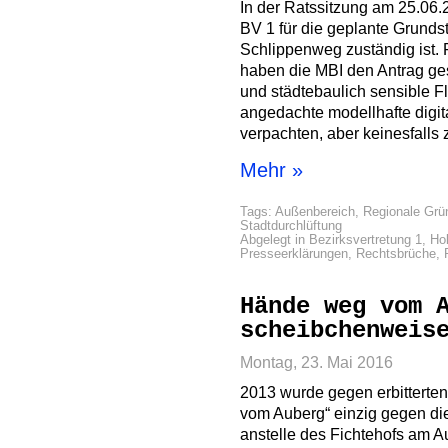
In der Ratssitzung am 25.06.2
BV 1 für die geplante Grund
Schlippenweg zuständig ist. 
haben die MBI den Antrag gest
und städtebaulich sensible F
angedachte modellhafte digit
verpachten, aber keinesfalls 
Mehr »
Tags:
Außenbereich
,
Regionale Grü
Stadtdurchlüftung
Abgelegt in
Bezirksvertretung 1
,
Ho
Presseerklärungen
,
Rechtsbrüche
,
Hände weg vom 
scheibchenweis
Montag, 23. Mai 2016
2013 wurde gegen erbitterte
vom Auberg“ einzig gegen di
anstelle des Fichtehofs am 