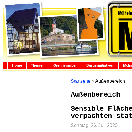
Home
Themen
Gremienarbeit
Bürgerinitiativen
Mölm
Startseite
»
Außenbereich
Außenbereich
Sensible Fläch
verpachten sta
Sonntag, 26. Juli 2020