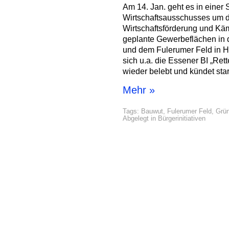
Am 14. Jan. geht es in einer
Wirtschaftsausschusses um 
Wirtschaftsförderung und Kä
geplante Gewerbeflächen in
und dem Fulerumer Feld in H
sich u.a. die Essener BI „Re
wieder belebt und kündet sta
Mehr »
Tags:
Bauwut
,
Fulerumer Feld
,
Grü
Abgelegt in
Bürgerinitiativen