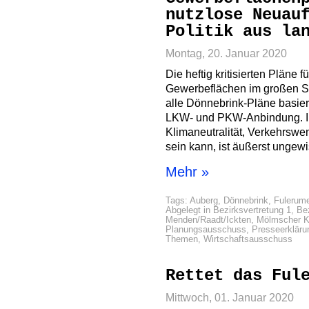
nutzlose Neuau
Politik aus la
Montag, 20. Januar 2020
Die heftig kritisierten Pläne
Gewerbeflächen im großen Stil
alle Dönnebrink-Pläne basier
LKW- und PKW-Anbindung. In
Klimaneutralität, Verkehrswe
sein kann, ist äußerst ungewi
Mehr »
Tags:
Auberg
,
Dönnebrink
,
Fulerume
Abgelegt in
Bezirksvertretung 1
,
Bez
Menden/Raadt/Ickten
,
Mölmscher K
Planungsausschuss
,
Presseerkläru
Themen
,
Wirtschaftsausschuss
Rettet das Ful
Mittwoch, 01. Januar 2020