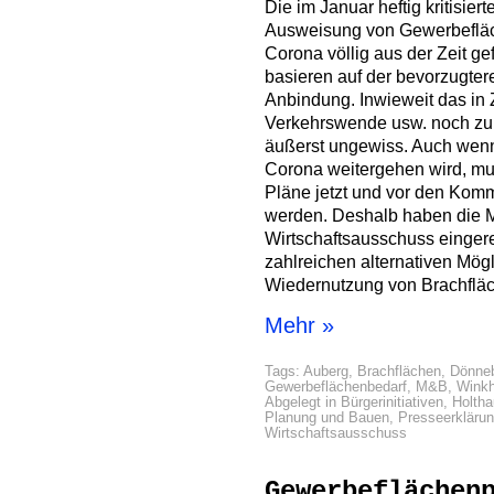
Die im Januar heftig kritisier
Ausweisung von Gewerbefläch
Corona völlig aus der Zeit ge
basieren auf der bevorzugte
Anbindung. Inwieweit das in Z
Verkehrswende usw. noch zuku
äußerst ungewiss. Auch wenn z
Corona weitergehen wird, m
Pläne jetzt und vor den Komm
werden. Deshalb haben die 
Wirtschaftsausschuss eingere
zahlreichen alternativen Mög
Wiedernutzung von Brachflä
Mehr »
Tags:
Auberg
,
Brachflächen
,
Dönneb
Gewerbeflächenbedarf
,
M&B
,
Winkh
Abgelegt in
Bürgerinitiativen
,
Holth
Planung und Bauen
,
Presseerkläru
Wirtschaftsausschuss
Gewerbeflächen