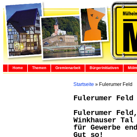
Home
Themen
Gremienarbeit
Bürgerinitiativen
Mölm
Startseite
»
Fulerumer Feld
Fulerumer Feld
Fulerumer Feld
Winkhauser Tal
für Gewerbe en
Gut so!