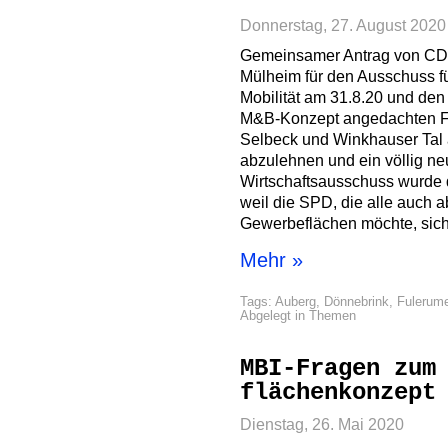
Donnerstag, 27. August 2020
Gemeinsamer Antrag von CD
Mülheim für den Ausschuss fü
Mobilität am 31.8.20 und den 
M&B-Konzept angedachten Fl
Selbeck und Winkhauser Tal 
abzulehnen und ein völlig ne
Wirtschaftsausschuss wurde 
weil die SPD, die alle auch a
Gewerbeflächen möchte, sich 
Mehr »
Tags:
Auberg
,
Dönnebrink
,
Fulerume
Abgelegt in
Themen
MBI-Fragen zum
flächenkonzept
Dienstag, 26. Mai 2020