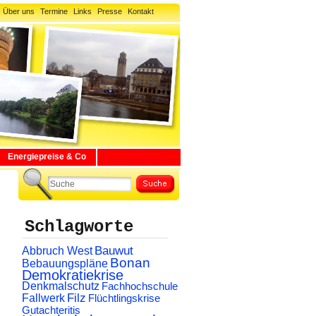
Über uns
Termine
Links
Presse
Kontakt
Energiepreise & Co
Schlagworte
Abbruch West
Bauwut
Bonan
Bebauungspläne
Demokratiekrise
Denkmalschutz
Fachhochschule
Filz
Fallwerk
Flüchtlingskrise
Gutachteritis