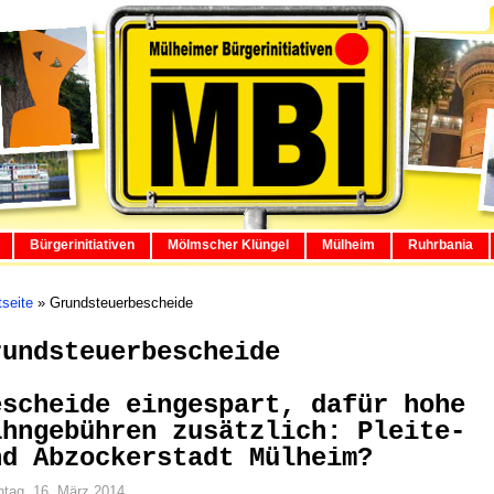
Bürgerinitiativen
Mölmscher Klüngel
Mülheim
Ruhrbania
tseite
»
Grundsteuerbescheide
rundsteuerbescheide
escheide eingespart, dafür hohe
ahngebühren zusätzlich: Pleite-
nd Abzockerstadt Mülheim?
tag, 16. März 2014