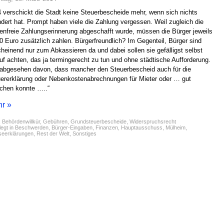
 verschickt die Stadt keine Steuerbescheide mehr, wenn sich nichts
dert hat. Prompt haben viele die Zahlung vergessen. Weil zugleich die
enfreie Zahlungserinnerung abgeschafft wurde, müssen die Bürger jeweils
0 Euro zusätzlich zahlen. Bürgerfreundlich? Im Gegenteil, Bürger sind
heinend nur zum Abkassieren da und dabei sollen sie gefälligst selbst
uf achten, das ja termingerecht zu tun und ohne städtische Aufforderung.
abgesehen davon, dass mancher den Steuerbescheid auch für die
ererklärung oder Nebenkostenabrechnungen für Mieter oder … gut
chen konnte …..“
r »
:
Behördenwillkür
,
Gebühren
,
Grundsteuerbescheide
,
Widerspruchsrecht
egt in
Beschwerden
,
Bürger-Eingaben
,
Finanzen
,
Hauptausschuss
,
Mülheim
,
seerklärungen
,
Rest der Welt
,
Sonstiges