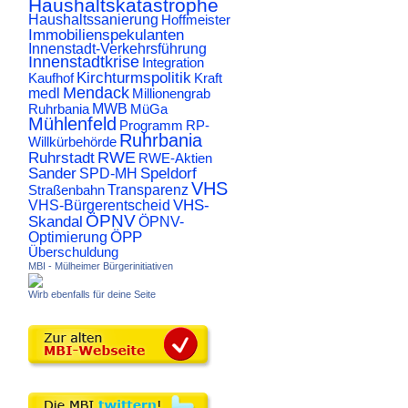
Haushaltskatastrophe
Haushaltssanierung
Hoffmeister
Immobilienspekulanten
Innenstadt-Verkehrsführung
Innenstadtkrise
Integration
Kirchturmspolitik
Kaufhof
Kraft
Mendack
medl
Millionengrab
Ruhrbania
MWB
MüGa
Mühlenfeld
Programm
RP-
Ruhrbania
Willkürbehörde
RWE
Ruhrstadt
RWE-Aktien
Sander
Speldorf
SPD-MH
VHS
Transparenz
Straßenbahn
VHS-
VHS-Bürgerentscheid
ÖPNV
Skandal
ÖPNV-
ÖPP
Optimierung
Überschuldung
MBI - Mülheimer Bürgerinitiativen
Wirb ebenfalls für deine Seite