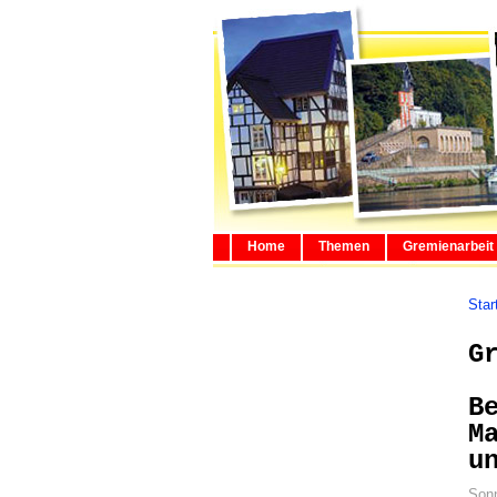
Home
Themen
Gremienarbeit
Star
G
B
M
u
Sonn