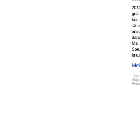
2014
geän
kost
12.5
ansc
dara
Mal 
Steu
brau
Meh
Tags
Abgel
Pres