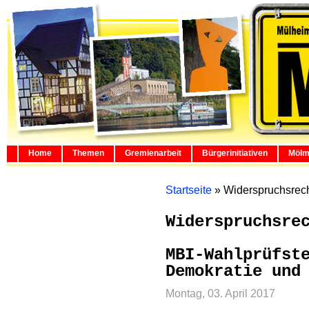
Home
Themen
Gremienarbeit
Bürgerinitiativen
Mölm
Startseite
»
Widerspruchsrec
Widerspruchsre
MBI-Wahlprüfst
Demokratie und
Montag, 03. April 2017