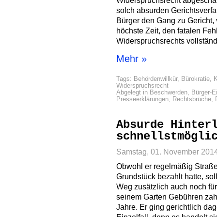
Widerspruchsrecht abgeschaf
solch absurden Gerichtsverfa
Bürger den Gang zu Gericht, 
höchste Zeit, den fatalen Fe
Widerspruchsrechts vollständi
Mehr »
Tags:
Behördenwillkür
,
Bürokratie
,
K
Widerspruchsrecht
Abgelegt in
Beschwerden
,
Bürger-E
Presseerklärungen
,
Rechtsbrüche
,
Absurde Hinter
schnellstmögli
Samstag, 01. November 201
Obwohl er regelmäßig Straße
Grundstück bezahlt hatte, so
Weg zusätzlich auch noch für
seinem Garten Gebühren zahl
Jahre. Er ging gerichtlich da