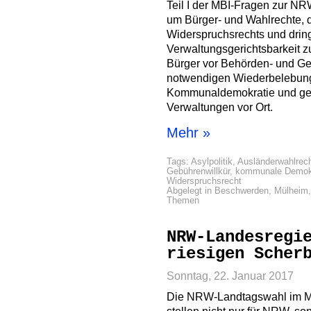
Teil I der MBI-Fragen zur N
um Bürger- und Wahlrechte, 
Widerspruchsrechts und drin
Verwaltungsgerichtsbarkeit 
Bürger vor Behörden- und Geb
notwendigen Wiederbelebung
Kommunaldemokratie und geg
Verwaltungen vor Ort.
Mehr »
Tags:
Asylpolitik
,
Ausländerwahlrec
Gebührenwillkür
,
kommunale Demok
Widerspruchsrecht
Abgelegt in
Beschwerden
,
Mülheim
Themen
NRW-Landesregi
riesigen Scher
Sonntag, 22. Januar 2017
Die NRW-Landtagswahl im M