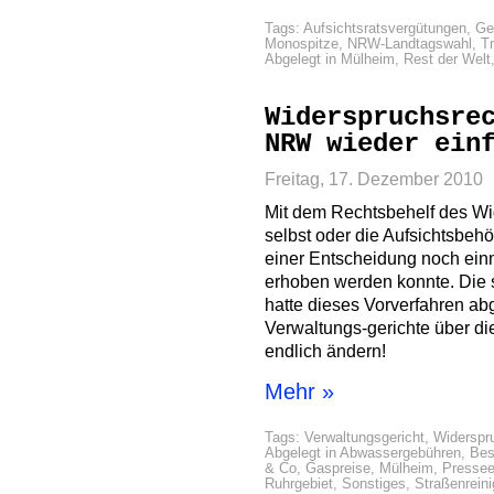
Tags:
Aufsichtsratsvergütungen
,
Ge
Monospitze
,
NRW-Landtagswahl
,
T
Abgelegt in
Mülheim
,
Rest der Welt
Widerspruchsre
NRW wieder ein
Freitag, 17. Dezember 2010
Mit dem Rechtsbehelf des W
selbst oder die Aufsichtsbeh
einer Entscheidung noch ein
erhoben werden konnte. Die
hatte dieses Vorverfahren ab
Verwaltungs-gerichte über di
endlich ändern!
Mehr »
Tags:
Verwaltungsgericht
,
Widerspr
Abgelegt in
Abwassergebühren
,
Bes
& Co
,
Gaspreise
,
Mülheim
,
Pressee
Ruhrgebiet
,
Sonstiges
,
Straßenrein