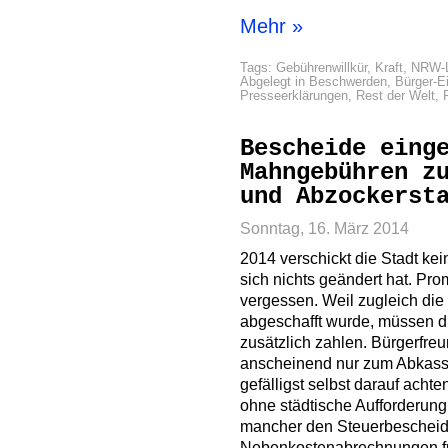
Mehr »
Tags:
Gebührenwillkür
,
Kraft
,
NRW-L
Abgelegt in
Beschwerden
,
Bürger-E
Presseerklärungen
,
Rest der Welt
,
Bescheide eing
Mahngebühren z
und Abzockerst
Sonntag, 16. März 2014
2014 verschickt die Stadt k
sich nichts geändert hat. Pr
vergessen. Weil zugleich die
abgeschafft wurde, müssen di
zusätzlich zahlen. Bürgerfreu
anscheinend nur zum Abkassi
gefälligst selbst darauf achte
ohne städtische Aufforderun
mancher den Steuerbescheid 
Nebenkostenabrechnungen fü