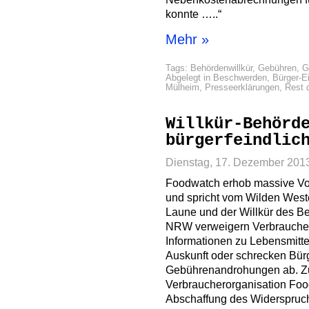
konnte …..“
Mehr »
Tags:
Behördenwillkür
,
Gebühren
,
G
Abgelegt in
Beschwerden
,
Bürger-E
Mülheim
,
Presseerklärungen
,
Rest 
Willkür-Behörd
bürgerfeindlic
Dienstag, 17. Dezember 201
Foodwatch erhob massive V
und spricht vom Wilden Wes
Laune und der Willkür des B
NRW verweigern Verbraucher
Informationen zu Lebensmitte
Auskunft oder schrecken Bür
Gebührenandrohungen ab. Zu
Verbraucherorganisation Foo
Abschaffung des Widerspruch