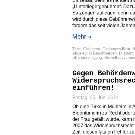
Einzelfall, denn es handelt s
„Hinterliegergebühren“. Dazu
Satzungen auflegen, denn da
wird durch diese Gebührenwil
fordern das seit vielen Jahre
Mehr »
Tags:
Gebühren
,
Gebührenwillkür
,
H
Abgelegt in
Beschwerden
,
Dilettant
Straßenreinigung
,
Umweltausschus
Gegen Behörden
Widerspruchsre
einführen!
Freitag, 06. Juni 2014
Ob eine Birke in Mülheim in
Eigentümerin zu Recht oder z
der Frau gefällt wurde, kann 
2007 das Widerspruchsrecht a
Zeit, diesen fatalen Fehler zu