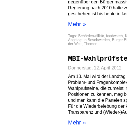
gegenüber den Bürger massiv 
Regierung nach 2010 hatte z
geschehen ist bis heute in fas
Mehr »
Tags:
Behördenwillkür
,
foodwatch
,
K
Abgelegt in
Beschwerden
,
Bürger-E
der Welt
,
Themen
MBI-Wahlprüfst
Donnerstag, 12. April 2012
Am 13. Mai wird der Landta
Problem- und Fragenkomplex
Wahlprüfsteine, die zumeist 
Positionen zu kennen, mag b
und man kann die Parteien sp
Für die Wiederbelebung der
Transparenz und (Wieder-)Au
Mehr »