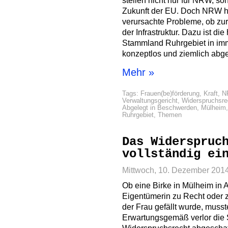
stellen nicht nur für NRW, s
Zukunft der EU. Doch NRW ha
verursachte Probleme, ob zur
der Infrastruktur. Dazu ist d
Stammland Ruhrgebiet in imm
konzeptlos und ziemlich abg
Mehr »
Tags:
Frauen(be)förderung
,
Kraft
,
N
Verwaltungsgericht
,
Widerspruchsre
Abgelegt in
Beschwerden
,
Mülheim
Ruhrgebiet
,
Themen
Das Widerspruc
vollständig ei
Mittwoch, 10. Dezember 201
Ob eine Birke in Mülheim in
Eigentümerin zu Recht oder z
der Frau gefällt wurde, musst
Erwartungsgemäß verlor die 