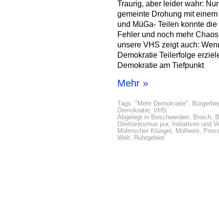
Traurig, aber leider wahr: Nu
gemeinte Drohung mit einem
und MüGa- Teilen konnte die
Fehler und noch mehr Chaos
unsere VHS zeigt auch: Wenn 
Demokratie Teilerfolge erziel
Demokratie am Tiefpunkt
Mehr »
Tags:
"Mehr Demokratie"
,
Bürgerbe
Demokratie
,
VHS
Abgelegt in
Beschwerden
,
Broich
,
B
Dilettantismus pur
,
Initiativen und 
Mölmscher Klüngel
,
Mülheim
,
Press
Welt
,
Ruhrgebiet