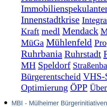
Immobilienspekulante
Innenstadtkrise
Integra
Mendack
medl
M
Kraft
Mühlenfeld
MüGa
Pr
Ruhrbania
Ruhrstadt
Speldorf
MH
Straßenb
VHS-S
Bürgerentscheid
ÖPP
Optimierung
Über
MBI - Mülheimer Bürgerinitiative