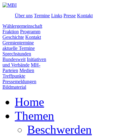
Über uns
Termine
Links
Presse
Kontakt
Wählergemeinschaft
Fraktion
Programm
Geschichte
Kontakt
Gremientermine
aktuelle Termine
Sprechstunden
Bundesweit
Initiativen
und Verbände
MH-
Parteien
Medien
Treffpunkte
Pressemeldungen
Bildmaterial
Home
Themen
Beschwerden