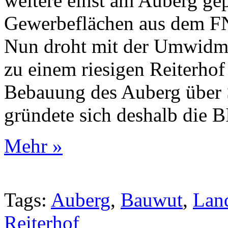
weitere einst am Auberg g
Gewerbeflächen aus dem F
Nun droht mit der Umwidmu
zu einem riesigen Reiterhof
Bebauung des Auberg über S
gründete sich deshalb die
Mehr »
Tags:
Auberg
,
Bauwut
,
Land
Reiterhof