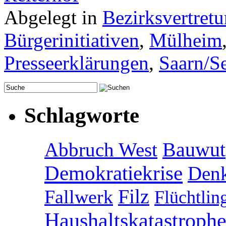
Abgelegt in
Bezirksvertret
Bürgerinitiativen
,
Mülheim
Presseerklärungen
,
Saarn/S
Schlagworte
Abbruch West
Bauwut
Demokratiekrise
Denk
Filz
Fallwerk
Flüchtlin
Haushaltskatastroph