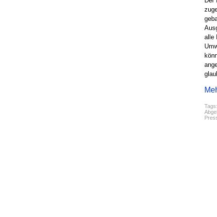
Der 
zuge
geba
Ausg
alle
Umwe
könn
ange
glau
Meh
Tags
Abgel
Pres