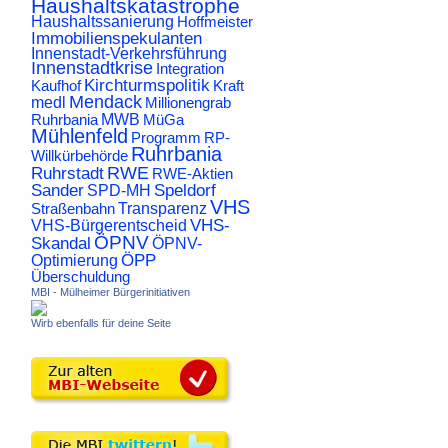
Haushaltskatastrophe
Haushaltssanierung
Hoffmeister
Immobilienspekulanten
Innenstadt-Verkehrsführung
Innenstadtkrise
Integration
Kirchturmspolitik
Kaufhof
Kraft
Mendack
medl
Millionengrab
Ruhrbania
MWB
MüGa
Mühlenfeld
Programm
RP-
Ruhrbania
Willkürbehörde
RWE
Ruhrstadt
RWE-Aktien
Sander
Speldorf
SPD-MH
VHS
Transparenz
Straßenbahn
VHS-
VHS-Bürgerentscheid
ÖPNV
Skandal
ÖPNV-
ÖPP
Optimierung
Überschuldung
MBI - Mülheimer Bürgerinitiativen
Wirb ebenfalls für deine Seite