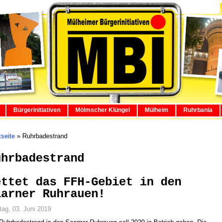
Bürgerinitiativen
Mölmscher Klüngel
Mülheim
Ruhrbania
tseite
»
Ruhrbadestrand
uhrbadestrand
ettet das FFH-Gebiet in den
aarner Ruhrauen!
ag, 03. Juni 2019