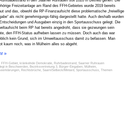
Ruhrbadestrand in den Saarner Ruhrauen soll 2020 in Betrieb gehen. Die
hörige Freizeitanlage am Rand des FFH-Gebietes wurde 2019 bereits
ut und das, obwohl die RP-Finanzaufsicht diese problematische „freiwillige
abe“ als nicht genehmigungs-fähig dargestellt hatte. Auch deshalb wurden
 Entscheidungen und Ausgaben einzig in den Sportausschuss gelegt. Die
ltaufsicht beim RP hat bereits angedroht, dass sie gezwungen sein
te, den FFH-Status aufheben lassen zu müssen. Doch auch das war
blich kein Grund, sich im Umweltausschuss damit zu befassen. Man
bt kaum noch, was in Mülheim alles so abgeht.
r »
:
FFH-Gebiet
,
kränkelnde Demokratie
,
Ruhrbadestrand
,
Saarner Ruhrauen
egt in
Beschwerden
,
Bezirksvertretung 3
,
Bürger-Eingaben
,
Mülheim
,
seerklärungen
,
Rechtsbrüche
,
Saarn/Selbeck/Mintard
,
Sportausschuss
,
Themen