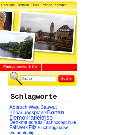
Über uns
Termine
Links
Presse
Kontakt
Energiepreise & Co
Schlagworte
Abbruch West
Bauwut
Bonan
Bebauungspläne
Demokratiekrise
Denkmalschutz
Fachhochschule
Filz
Fallwerk
Flüchtlingskrise
Gutachteritis