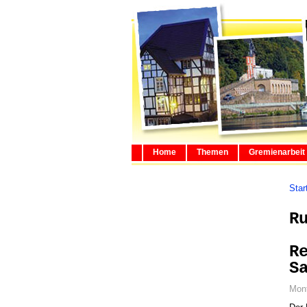
Home
Themen
Gremienarbeit
Star
R
R
S
Mont