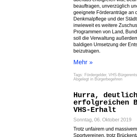
beauftragen, unverzüglich un
geeignete Förderanträge an 
Denkmalpflege und der Städt
inwieweit es weitere Zuschu
Programmen von Land, Bund 
soll die Verwaltung außerdem
baldigen Umsetzung der Ents
beizutragen.
Mehr »
Tags:
Fördergelder
,
VHS-Bürgerents
Abgelegt in
Bürgerbegehren
Hurra, deutlic
erfolgreichen 
VHS-Erhalt
Sonntag, 06. Oktober 2019
Trotz unfairem und massive
Sportvereinen, trotz Brücke