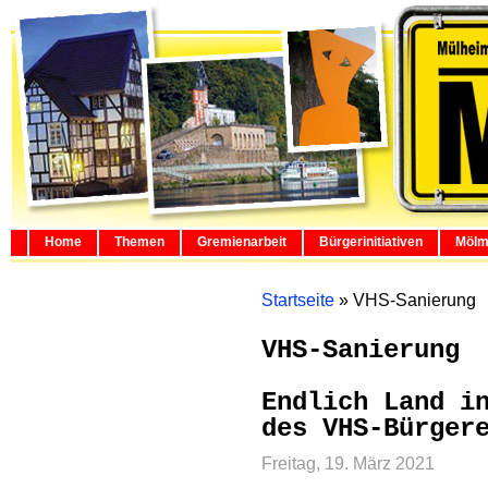
Home
Themen
Gremienarbeit
Bürgerinitiativen
Mölm
Startseite
»
VHS-Sanierung
VHS-Sanierung
Endlich Land i
des VHS-Bürger
Freitag, 19. März 2021