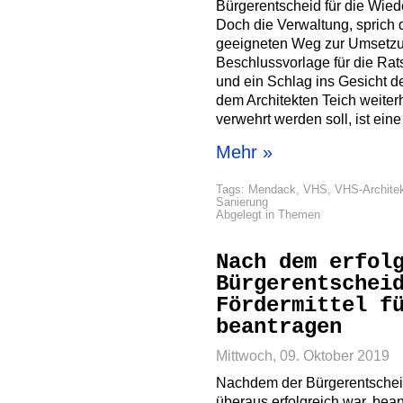
Bürgerentscheid für die Wie
Doch die Verwaltung, sprich 
geeigneten Weg zur Umsetzu
Beschlussvorlage für die Rats
und ein Schlag ins Gesicht 
dem Architekten Teich weite
verwehrt werden soll, ist ein
Mehr »
Tags:
Mendack
,
VHS
,
VHS-Architek
Sanierung
Abgelegt in
Themen
Nach dem erfol
Bürgerentschei
Fördermittel f
beantragen
Mittwoch, 09. Oktober 2019
Nachdem der Bürgerentschei
überaus erfolgreich war, bea