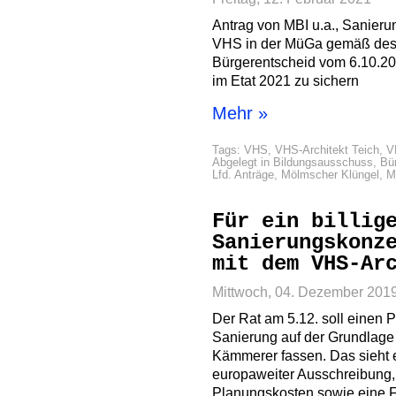
Antrag von MBI u.a., Sanier
VHS in der MüGa gemäß des 
Bürgerentscheid vom 6.10.20
im Etat 2021 zu sichern
Mehr »
Tags:
VHS
,
VHS-Architekt Teich
,
V
Abgelegt in
Bildungsausschuss
,
Bü
Lfd. Anträge
,
Mölmscher Klüngel
,
M
Für ein billig
Sanierungskonz
mit dem VHS-Ar
Mittwoch, 04. Dezember 201
Der Rat am 5.12. soll einen
Sanierung auf der Grundlage 
Kämmerer fassen. Das sieht 
europaweiter Ausschreibung, 
Planungskosten sowie eine Fer