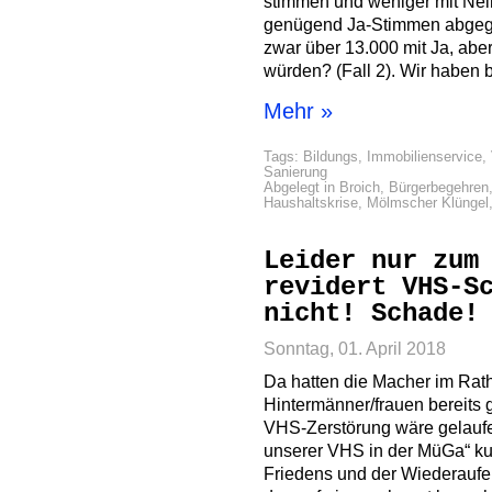
stimmen und weniger mit Nein
genügend Ja-Stimmen abgeg
zwar über 13.000 mit Ja, abe
würden? (Fall 2). Wir haben b
Mehr »
Tags:
Bildungs
,
Immobilienservice
,
Sanierung
Abgelegt in
Broich
,
Bürgerbegehren
Haushaltskrise
,
Mölmscher Klüngel
Leider nur zum
revidert VHS-S
nicht! Schade!
Sonntag, 01. April 2018
Da hatten die Macher im Rath
Hintermänner/frauen bereits g
VHS-Zerstörung wäre gelaufen
unserer VHS in der MüGa“ ku
Friedens und der Wiederaufe