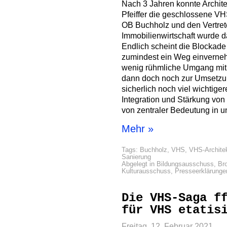
Nach 3 Jahren konnte Archite
Pfeiffer die geschlossene VH
OB Buchholz und den Vertrete
Immobilienwirtschaft wurde d
Endlich scheint die Blockad
zumindest ein Weg einvernehm
wenig rühmliche Umgang mit 
dann doch noch zur Umsetzung
sicherlich noch viel wichtige
Integration und Stärkung von
von zentraler Bedeutung in un
Mehr »
Tags:
Buchholz
,
VHS
,
VHS-Architek
Sanierung
Abgelegt in
Bildungsausschuss
,
Br
Kulturausschuss
,
Presseerklärunge
Die VHS-Saga f
für VHS etatis
Freitag, 12. Februar 2021