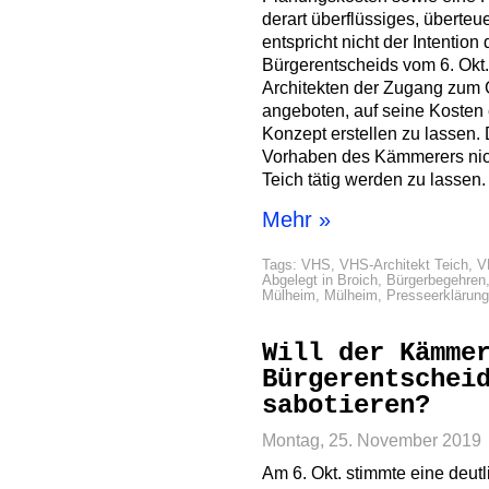
derart überflüssiges, überte
entspricht nicht der Intention
Bürgerentscheids vom 6. Okt
Architekten der Zugang zum 
angeboten, auf seine Kosten e
Konzept erstellen zu lassen.
Vorhaben des Kämmerers nich
Teich tätig werden zu lassen.
Mehr »
Tags:
VHS
,
VHS-Architekt Teich
,
V
Abgelegt in
Broich
,
Bürgerbegehren
Mülheim
,
Mülheim
,
Presseerklärun
Will der Kämme
Bürgerentschei
sabotieren?
Montag, 25. November 2019
Am 6. Okt. stimmte eine deut