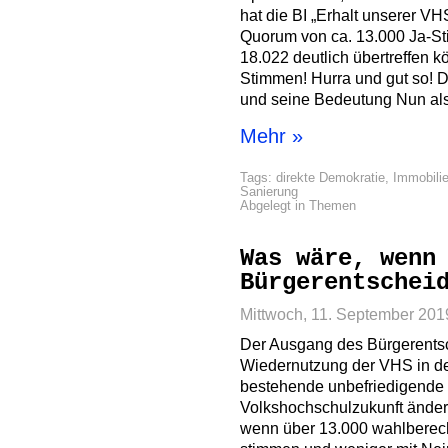
hat die BI „Erhalt unserer V
Quorum von ca. 13.000 Ja-St
18.022 deutlich übertreffen 
Stimmen! Hurra und gut so! 
und seine Bedeutung Nun al
Mehr »
Tags:
direkte Demokratie
,
Immobili
Sanierung
Abgelegt in
Themen
Was wäre, wenn
Bürgerentschei
Mittwoch, 11. September 201
Der Ausgang des Bürgerentsc
Wiedernutzung der VHS in de
bestehende unbefriedigende S
Volkshochschulzukunft änder
wenn über 13.000 wahlberech