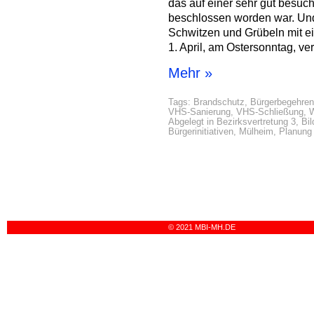
das auf einer sehr gut besu
beschlossen worden war. Und
Schwitzen und Grübeln mit e
1. April, am Ostersonntag, v
Mehr »
Tags:
Brandschutz
,
Bürgerbegehren
VHS-Sanierung
,
VHS-Schließung
,
W
Abgelegt in
Bezirksvertretung 3
,
Bi
Bürgerinitiativen
,
Mülheim
,
Planung
© 2021 MBI-MH.DE