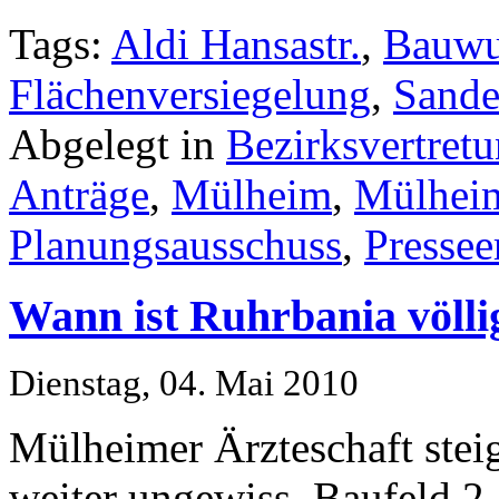
Tags:
Aldi Hansastr.
,
Bauwu
Flächenversiegelung
,
Sande
Abgelegt in
Bezirksvertret
Anträge
,
Mülheim
,
Mülhei
Planungsausschuss
,
Pressee
Wann ist Ruhrbania völlig
Dienstag, 04. Mai 2010
Mülheimer Ärzteschaft steig
weiter ungewiss. Baufeld 2,