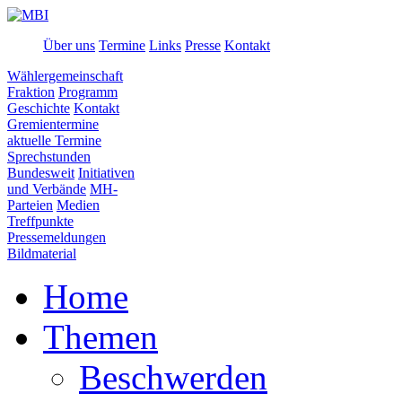
Über uns
Termine
Links
Presse
Kontakt
Wählergemeinschaft
Fraktion
Programm
Geschichte
Kontakt
Gremientermine
aktuelle Termine
Sprechstunden
Bundesweit
Initiativen
und Verbände
MH-
Parteien
Medien
Treffpunkte
Pressemeldungen
Bildmaterial
Home
Themen
Beschwerden