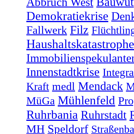
Abbruch West
Bauwut
Demokratiekrise
Denk
Filz
Fallwerk
Flüchtlin
Haushaltskatastroph
Immobilienspekulante
Innenstadtkrise
Integra
Mendack
medl
M
Kraft
Mühlenfeld
MüGa
Pr
Ruhrbania
Ruhrstadt
Speldorf
MH
Straßenb