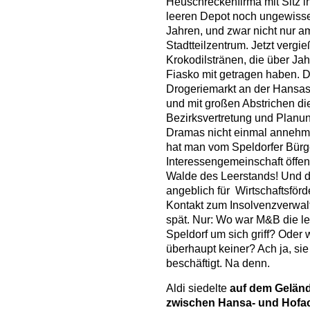
Heuschreckenfirma mit Sitz in
leeren Depot noch ungewisser
Jahren, und zwar nicht nur 
Stadtteilzentrum. Jetzt verg
Krokodilstränen, die über Ja
Fiasko mit getragen haben. 
Drogeriemarkt an der Hansas
und mit großen Abstrichen die
Bezirksvertretung und Planu
Dramas nicht einmal annehm
hat man vom Speldorfer Bürg
Interessengemeinschaft öffe
Walde des Leerstands! Und d
angeblich für Wirtschaftsförd
Kontakt zum Insolvenzverwalt
spät. Nur: Wo war M&B die letz
Speldorf um sich griff? Oder
überhaupt keiner? Ach ja, sie
beschäftigt. Na denn.
Aldi siedelte
auf dem Geländ
zwischen Hansa- und Hofac