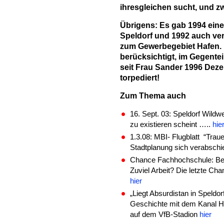
ihresgleichen sucht, und z
Übrigens: Es gab 1994 ei
Speldorf und 1992 auch ve
zum Gewerbegebiet Hafen.
berücksichtigt, im Gegentei
seit Frau Sander 1996 Deze
torpediert!
Zum Thema auch
16. Sept. 03: Speldorf Wildw
zu existieren scheint …..
hie
1.3.08: MBI- Flugblatt “Trau
Stadtplanung sich verabschi
Chance Fachhochschule: Begr
Zuviel Arbeit? Die letzte Ch
hier
„Liegt Absurdistan in Speldo
Geschichte mit dem Kanal H
auf dem VfB-Stadion
hier