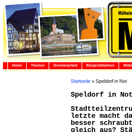
Home
Themen
Gremienarbeit
Bürgerinitiativen
Mölm
Startseite
»
Speldorf in Not
Speldorf in No
Stadtteilzentr
letzte macht d
besser schraub
gleich aus? St