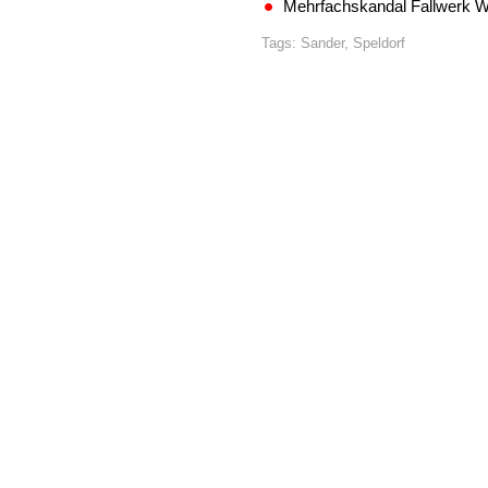
Mehrfachskandal Fallwerk W
Tags:
Sander
,
Speldorf