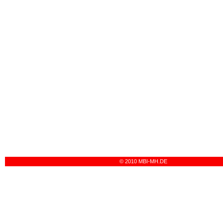
© 2010 MBI-MH.DE