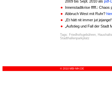
2009 bis Sept. 2010 als
pdf-
Innenstadtkrise fffff.: Chaos
Abbruch West mit Ruhr?
hie
„Et hätt nit immer jut jejange!
„Aufstieg und Fall der Stadt
Tags:
Friedhofsgebühren
,
Haushalts
Stadthallenparkplatz
© 2010 MBI-MH.DE