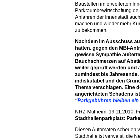
Baustellen im erweiterten Inn
Parkraumbewirtschaftung deu
Anfahren der Innenstadt auch
machen und wieder mehr Kun
zu bekommen.
Nachdem im Ausschuss au
hatten, gegen den MBI-Antr
gewisse Sympathie äußerte
Bauchschmerzen auf Abstim
weiter geprüft werden und al
zumindest bis Jahresende. 
indiskutabel und den Grün
Thema verschlagen. Eine de
angerichteten Schadens is
“
Pa
rkgebühren bleiben ei
NRZ-Mülheim, 19.11.2010, Fr
Stadthallenparkplatz
:
Park
Diesen Automaten scheuen vi
Stadthalle ist verwaist, die N