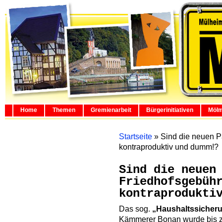
Home
Themen
Gremienarbeit
Bürgerinitiativen
Mölm
Startseite
»
Sind die neuen P
kontraproduktiv und dumm!?
Sind die neuen
Friedhofsgebüh
kontraprodukti
Das sog.
„Haushaltssicher
Kämmerer Bonan wurde bis zu