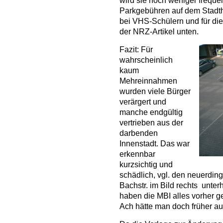
wird sie noch weniger frequen
Parkgebühren auf dem Stadt
bei VHS-Schülern und für die
der NRZ-Artikel unten.
Fazit: Für
wahrscheinlich
kaum
Mehreinnahmen
wurden viele Bürger
verärgert und
manche endgültig
vertrieben aus der
darbenden
Innenstadt. Das war
erkennbar
kurzsichtig und
schädlich, vgl. den neuerdin
Bachstr. im Bild rechts unte
haben die MBI alles vorher ges
Ach hätte man doch früher au