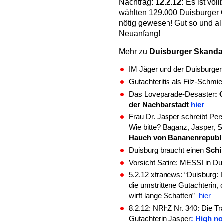
Nachtrag:
12.2.12:
Es ist vol
wählten 129.000 Duisburger
nötig gewesen! Gut so und all
Neuanfang!
Mehr zu
Duisburger Skanda
IM Jäger und der Duisburge
Gutachteritis als Filz-Schmi
Das Loveparade-Desaster
: 
der Nachbarstadt
hier
Frau Dr. Jasper schreibt Per
Wie bitte? Baganz, Jasper, S
Hauch von Bananenrepubl
Duisburg braucht einen
Schi
Vorsicht Satire: MESSI in D
5.2.12 xtranews: “Duisburg:
die umstrittene Gutachterin,
wirft lange Schatten”
hier
8.2.12: NRhZ Nr. 340: Die T
Gutachterin Jasper
: High n