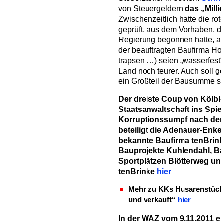
von Steuergeldern
das „Mill
Zwischenzeitlich hatte die r
geprüft, aus dem Vorhaben, 
Regierung begonnen hatte, a
der beauftragten Baufirma Hoc
trapsen …) seien „wasserfest
Land noch teurer. Auch soll 
ein Großteil der Bausumme s
Der dreiste Coup von Kölbl
Staatsanwaltschaft ins Spi
Korruptionssumpf nach dem
beteiligt die Adenauer-Enk
bekannte Baufirma tenBrinke
Bauprojekte Kuhlendahl, Ba
Sportplätzen Blötterweg und
tenBrinke
hier
Mehr zu KKs Husarenstück 
und verkauft“
hier
In der WAZ vom 9.11.2011 e