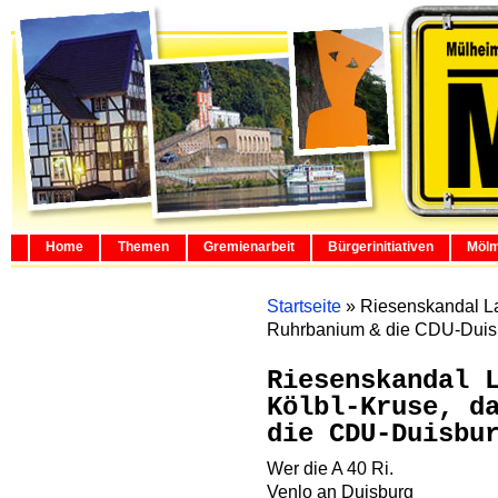
Home
Themen
Gremienarbeit
Bürgerinitiativen
Mölm
Startseite
»
Riesenskandal La
Ruhrbanium & die CDU-Duis
Riesenskandal 
Kölbl-Kruse, d
die CDU-Duisbu
Wer die A 40 Ri.
Venlo an Duisburg