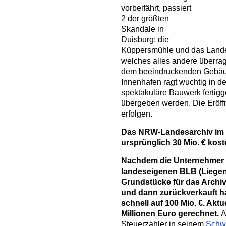
vorbeifährt, passiert
2 der größten
Skandale in
Duisburg: die
Küppersmühle und das Landes
welches alles andere überrag
dem beeindruckenden Gebäu
Innenhafen ragt wuchtig in d
spektakuläre Bauwerk fertigge
übergeben werden. Die Eröff
erfolgen.
Da
s
NRW-Landesarchiv im D
ursprünglich 30 Mio. € kost
Nachdem die Unternehmer 
landeseigenen BLB (Liegen
Grundstücke für das Archi
und dann zurückverkauft hat
schnell auf 100 Mio. €. Akt
Millionen Euro gerechnet.
A
Steuerzahler in seinem
Schw