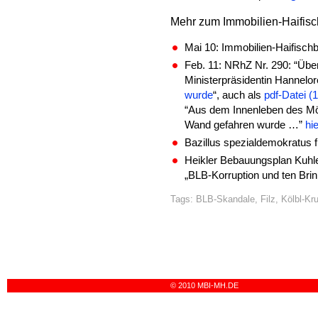
Mehr zum Immobilien-Haifis
Mai 10: Immobilien-Haifisc
Feb. 11: NRhZ Nr. 290: “Übe
Ministerpräsidentin Hannelor
wurde
“, auch als
pdf-Datei (
“Aus dem Innenleben des Mö
Wand gefahren wurde …”
hie
Bazillus spezialdemokratus 
Heikler Bebauungsplan Kuhl
„BLB-Korruption und ten Bri
Tags:
BLB-Skandale
,
Filz
,
Kölbl-Kr
© 2010 MBI-MH.DE