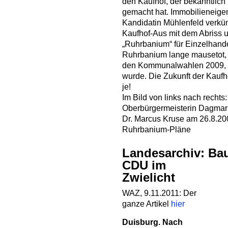
den Kaufhof, der bekanntlich
gemacht hat. Immobilieneige
Kandidatin Mühlenfeld verkü
Kaufhof-Aus mit dem Abriss
„Ruhrbanium“ für Einzelhande
Ruhrbanium lange mausetot, e
den Kommunalwahlen 2009, a
wurde. Die Zukunft der Kaufh
je!
Im Bild von links nach rechts
Oberbürgermeisterin Dagmar 
Dr. Marcus Kruse am 26.8.200
Ruhrbanium-Pläne
Landesarchiv: Ba
CDU im
Zwielicht
WAZ, 9.11.2011: Der
ganze Artikel
hier
Duisburg.
Nach