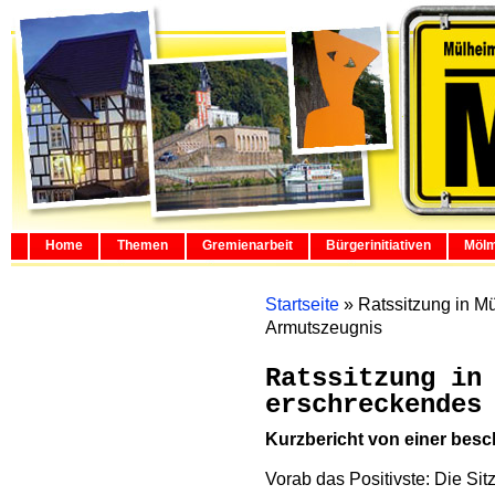
Home
Themen
Gremienarbeit
Bürgerinitiativen
Mölm
Startseite
»
Ratssitzung in M
Armutszeugnis
Ratssitzung in
erschreckendes
Kurzbericht von einer bes
Vorab das Positivste: Die Sit