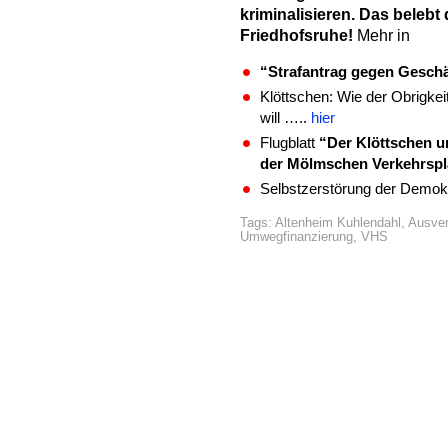
kriminalisieren. Das belebt 
Friedhofsruhe!
Mehr in
“Strafantrag gegen Gesch
Klöttschen: Wie der Obrigke
will …..
hier
Flugblatt
“Der Klöttschen un
der Mölmschen Verkehrsp
Selbstzerstörung der Demok
Tags:
Altenheim Kuhlendahl
,
Ausver
Umwegfinanzierung
,
VHS