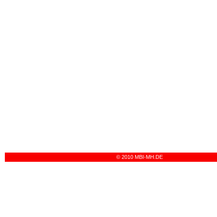
© 2010 MBI-MH.DE