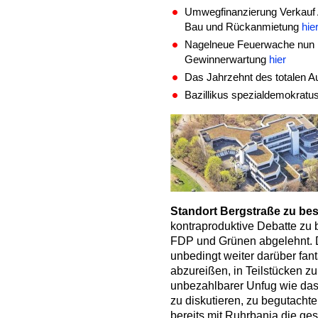
Umwegfinanzierung Verkauf 
Bau und Rückanmietung
hie
Nagelneue Feuerwache nun Fi
Gewinnerwartung
hier
Das Jahrzehnt des totalen A
Bazillikus spezialdemokratus
Standort Bergstraße
zu be
kontraproduktive Debatte z
FDP und Grünen abgelehnt. D
unbedingt weiter darüber fant
abzureißen, in Teilstücken z
unbezahlbarer Unfug wie das 
zu diskutieren, zu begutachten
bereits mit Ruhrbania die ges