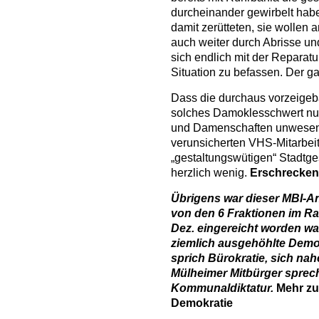
durcheinander gewirbelt hab
damit zerütteten, sie wollen
auch weiter durch Abrisse un
sich endlich mit der Reparatu
Situation zu befassen. Der g
Dass die durchaus vorzeige
solches Damoklesschwert nur 
und Damenschaften unwesentl
verunsicherten VHS-Mitarbei
„gestaltungswütigen“ Stadtges
herzlich wenig.
Erschrecken
Übrigens war dieser MBI-Ant
von den 6 Fraktionen im Rat
Dez. eingereicht worden wa
ziemlich ausgehöhlte Demok
sprich Bürokratie, sich na
Mülheimer Mitbürger sprech
Kommunaldiktatur.
Mehr z
Demokratie