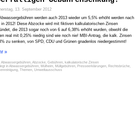
erstag, 13. September 2012
Abwassergebühren werden auch 2013 wieder um 5,5% erhöht werden nach
in 2012! Diese Abzocke wird mit fiktiven kalkulatorischen Zinsen
ündet, die 2013 sogar noch von 6 auf 6,38% erhöht wurden, obwohl die
en real mit 0,25% niedrig sind wie noch nie! MBI-Antrag, die kalk. Zinsen
4% zu senken, von SPD, CDU und Grünen gnadenlos niedergestimmt!
r »
:
Abwassergebühren
,
Abzocke
,
Gebühren
,
kalkulatorische Zinsen
egt in
Abwassergebühren
,
Mülheim
,
Müllgebühren
,
Presseerklärungen
,
Rechtsbrüche
,
enreinigung
,
Themen
,
Umweltausschuss