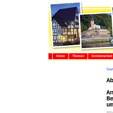
Home
Themen
Gremienarbeit
Star
A
A
B
u
Mitt