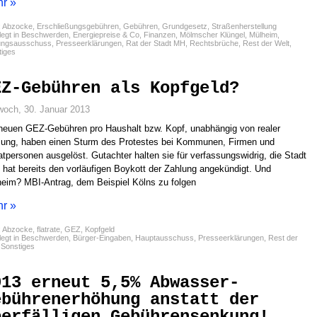
r »
:
Abzocke
,
Erschließungsgebühren
,
Gebühren
,
Grundgesetz
,
Straßenherstellung
egt in
Beschwerden
,
Energiepreise & Co
,
Finanzen
,
Mölmscher Klüngel
,
Mülheim
,
ungsausschuss
,
Presseerklärungen
,
Rat der Stadt MH
,
Rechtsbrüche
,
Rest der Welt
,
tiges
EZ-Gebühren als Kopfgeld?
woch, 30. Januar 2013
neuen GEZ-Gebühren pro Haushalt bzw. Kopf, unabhängig von realer
ung, haben einen Sturm des Protestes bei Kommunen, Firmen und
atpersonen ausgelöst. Gutachter halten sie für verfassungswidrig, die Stadt
 hat bereits den vorläufigen Boykott der Zahlung angekündigt. Und
eim? MBI-Antrag, dem Beispiel Kölns zu folgen
r »
:
Abzocke
,
flatrate
,
GEZ
,
Kopfgeld
egt in
Beschwerden
,
Bürger-Eingaben
,
Hauptausschuss
,
Presseerklärungen
,
Rest der
,
Sonstiges
013 erneut 5,5% Abwasser-
ebührenerhöhung anstatt der
berfälligen Gebührensenkung!