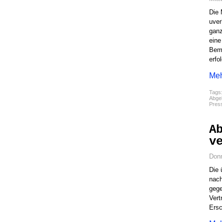
Die 
uver
ganz
eine
Beme
erfo
Meh
Tags
Abgel
Pres
A
v
Donn
Die 
nach
gege
Vert
Ersc