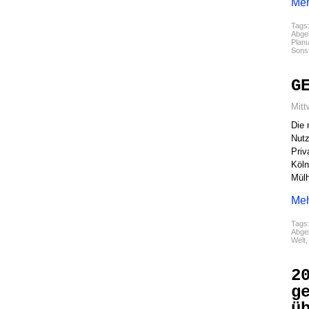
Meh
Tags
Abgel
Plan
Sons
G
Mitt
Die 
Nutz
Priv
Köln
Mülh
Meh
Tags
Abgel
Welt
2
g
ü