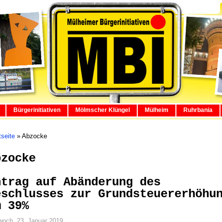
Bürgerinitiativen
Mölmscher Klüngel
Mülheim
Ruhrbania
tseite
»
Abzocke
bzocke
ntrag auf Abänderung des
eschlusses zur Grundsteuererhöhu
m 39%
woch, 23. Januar 2019