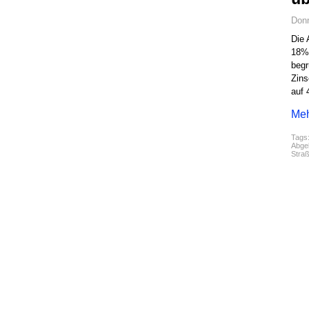
Donn
Die 
18% 
begr
Zins
auf 
Meh
Tags
Abgel
Straß