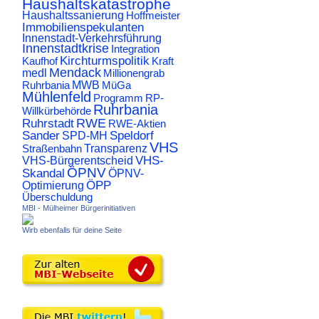
Haushaltskatastrophe
Haushaltssanierung
Hoffmeister
Immobilienspekulanten
Innenstadt-Verkehrsführung
Innenstadtkrise
Integration
Kirchturmspolitik
Kaufhof
Kraft
Mendack
medl
Millionengrab
Ruhrbania
MWB
MüGa
Mühlenfeld
Programm
RP-
Ruhrbania
Willkürbehörde
RWE
Ruhrstadt
RWE-Aktien
Sander
Speldorf
SPD-MH
VHS
Transparenz
Straßenbahn
VHS-
VHS-Bürgerentscheid
ÖPNV
Skandal
ÖPNV-
ÖPP
Optimierung
Überschuldung
MBI - Mülheimer Bürgerinitiativen
Wirb ebenfalls für deine Seite