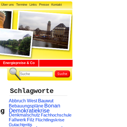
Über uns
Termine
Links
Presse
Kontakt
Energiepreise & Co
Schlagworte
Abbruch West
Bauwut
Bonan
Bebauungspläne
ng
Demokratiekrise
Denkmalschutz
Fachhochschule
Filz
Fallwerk
Flüchtlingskrise
Gutachteritis