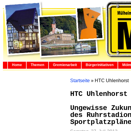
Home
Themen
Gremienarbeit
Bürgerinitiativen
Mölm
Startseite
»
HTC Uhlenhorst
HTC Uhlenhorst
Ungewisse Zuku
des Ruhrstadio
Sportplatzplän