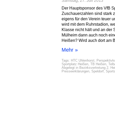
Samstag, 27. Juli 2013
Der Hauptsponsor des VfB Spel
Zuschauerzahlen sind stark z
eigens für den Verein teuer 
wird mit dem Ruhrstadion, we
Klasse nicht hält und an der 
Mülheim dann auch noch eine
Heißen? Wird auch dort am B
Mehr »
Tags:
HTC Uhlenhorst
,
Perspektivk
Sportplatz Heißen
,
TB Heißen
,
Telb
Abgelegt in
Bezirksvertretung 2
,
He
Presseerklärungen
,
Speldorf
,
Sport