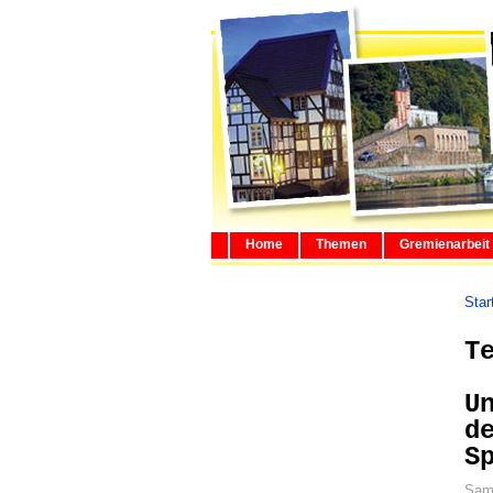
Home
Themen
Gremienarbeit
Star
T
U
d
S
Sams