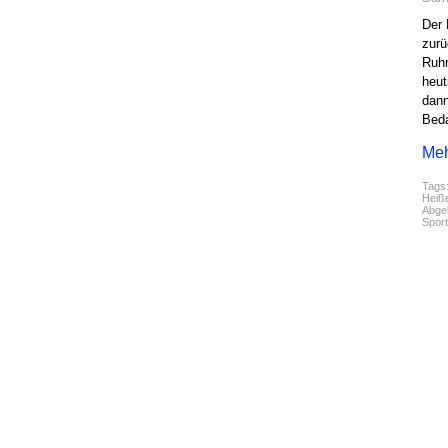
Der 
zurü
Ruhr
heut
dann
Beda
Meh
Tags
Heiß
Abgel
Spor