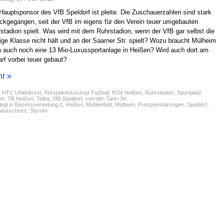
Hauptsponsor des VfB Speldorf ist pleite. Die Zuschauerzahlen sind stark
ckgegangen, seit der VfB im eigens für den Verein teuer umgebauten
stadion spielt. Was wird mit dem Ruhrstadion, wenn der VfB gar selbst die
ige Klasse nicht hält und an der Saarner Str. spielt? Wozu braucht Mülheim
 auch noch eine 13 Mio-Luxussportanlage in Heißen? Wird auch dort am
rf vorbei teuer gebaut?
r »
:
HTC Uhlenhorst
,
Perspektivkonzept Fußball
,
RSV Heißen
,
Ruhrstadion
,
Sportplatz
en
,
TB Heißen
,
Telba
,
VfB Speldorf
,
von-der-Tann-Str.
egt in
Bezirksvertretung 2
,
Heißen
,
Mühlenfeld
,
Mülheim
,
Presseerklärungen
,
Speldorf
,
tausschuss
,
Styrum