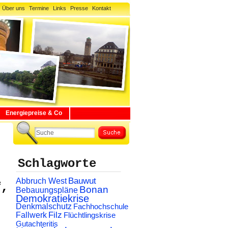
Über uns
Termine
Links
Presse
Kontakt
Energiepreise & Co
Schlagworte
Abbruch West
Bauwut
f,
Bonan
Bebauungspläne
Demokratiekrise
Denkmalschutz
Fachhochschule
Filz
Fallwerk
Flüchtlingskrise
Gutachteritis