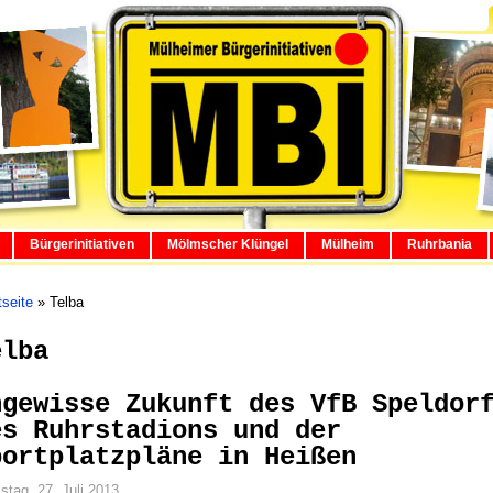
Bürgerinitiativen
Mölmscher Klüngel
Mülheim
Ruhrbania
tseite
»
Telba
elba
ngewisse Zukunft des VfB Speldor
es Ruhrstadions und der
portplatzpläne in Heißen
tag, 27. Juli 2013