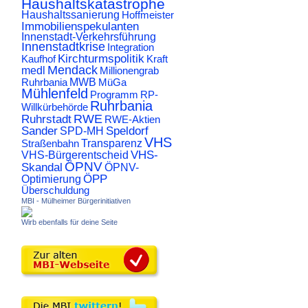
Haushaltskatastrophe
Haushaltssanierung
Hoffmeister
Immobilienspekulanten
Innenstadt-Verkehrsführung
Innenstadtkrise
Integration
Kirchturmspolitik
Kaufhof
Kraft
Mendack
medl
Millionengrab
Ruhrbania
MWB
MüGa
Mühlenfeld
Programm
RP-
Ruhrbania
Willkürbehörde
RWE
Ruhrstadt
RWE-Aktien
Sander
Speldorf
SPD-MH
VHS
Transparenz
Straßenbahn
VHS-
VHS-Bürgerentscheid
ÖPNV
Skandal
ÖPNV-
ÖPP
Optimierung
Überschuldung
MBI - Mülheimer Bürgerinitiativen
Wirb ebenfalls für deine Seite