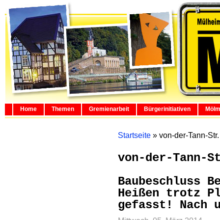
Home
Themen
Gremienarbeit
Bürgerinitiativen
Mölm
Startseite
»
von-der-Tann-Str.
von-der-Tann-S
Baubeschluss B
Heißen trotz P
gefasst! Nach 