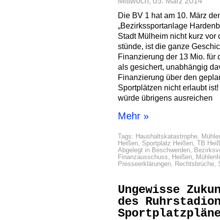
Mittwoch, 05. März 2014
Die BV 1 hat am 10. März d
„Bezirkssportanlage Hardenbe
Stadt Mülheim nicht kurz vor
stünde, ist die ganze Geschi
Finanzierung der 13 Mio. für 
als gesichert, unabhängig da
Finanzierung über den geplan
Sportplätzen nicht erlaubt is
würde übrigens ausreichen
Mehr »
Tags:
Haushaltskatastrophe
,
Mühlen
Heißen
,
Sportplatz Heißen
,
TB Hei
Abgelegt in
Beschwerden
,
Bezirksv
Finanzausschuss
,
Heißen
,
Mühlenf
Presseerklärungen
,
Rechtsbrüche
,
Ungewisse Zuku
des Ruhrstadio
Sportplatzplän