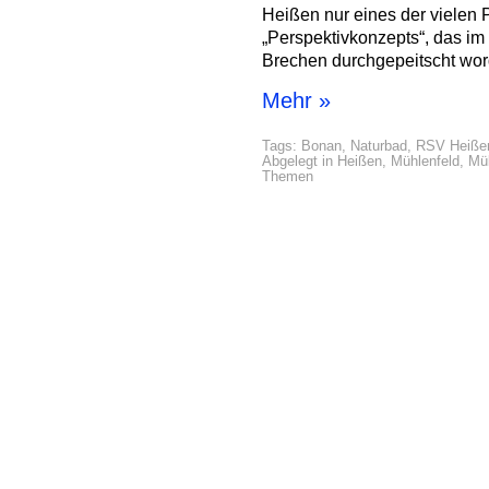
Heißen nur eines der vielen
„Perspektivkonzepts“, das im
Brechen durchgepeitscht wor
Mehr »
Tags:
Bonan
,
Naturbad
,
RSV Heiße
Abgelegt in
Heißen
,
Mühlenfeld
,
Mü
Themen