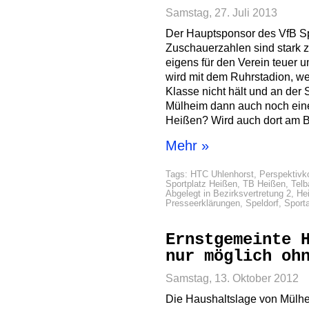
Samstag, 27. Juli 2013
Der Hauptsponsor des VfB Spel
Zuschauerzahlen sind stark z
eigens für den Verein teuer 
wird mit dem Ruhrstadion, we
Klasse nicht hält und an der 
Mülheim dann auch noch eine
Heißen? Wird auch dort am B
Mehr »
Tags:
HTC Uhlenhorst
,
Perspektivk
Sportplatz Heißen
,
TB Heißen
,
Telb
Abgelegt in
Bezirksvertretung 2
,
He
Presseerklärungen
,
Speldorf
,
Sport
Ernstgemeinte 
nur möglich oh
Samstag, 13. Oktober 2012
Die Haushaltslage von Mülheim