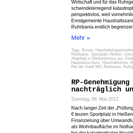
Wirtschaft und für das Ruhrgeb
schwindelerregend katastroph
perspektivlos, weil vornehmli
Ernstgemeinte Haushaltssanie
Ruhrbania endlich begrenzen
Mehr »
Tags:
Bonan
,
Haushaltskatastrophe
Ruhrbania
,
Sportplatz Heißen
,
von-d
Abgelegt in
Dilettantismus pur
,
Fin
Hauptausschuss
,
Haushaltskrise
,
M
Rat der Stadt MH
,
Ruhrbania
,
Ruhrg
RP-Genehmigung
nachträglich u
Sonntag, 06. Mai 2012
Nach langer Zeit der „Prüfun
€ teuren Sportplatz in Heiße
Finanzierung über Umwandlu
als Wohnbaufläche im Nothaus
bei der katastrophalen Haush