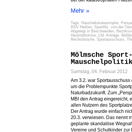
Mehr »
Tags:
Haushaltskatastrophe
,
Perspe
RSV Heißen
,
Sportfilz
,
von-der-Tann
Abgelegt in
Beschwerden
,
Bezirksv
Haushaltskrise
,
Lfd. Anträge
,
Mühle
Rechtsbrüche
,
Sportausschuss
,
Th
Mölmsche Sport
Mauschelpoliti
Samstag, 04. Februar 2012
Am 3.2. war Sportausschuss 
um die Problempunkte Sportp
Naturbadzukunft. Zum „Perspe
MBI den Antrag eingereicht, e
allen Nutzern des Sportplatz
Der Antrag wurde einfach ni
20.3. verwiesen. Das nennt m
geplante skandalöse Wegnah
Vereine und Schulkinder zur