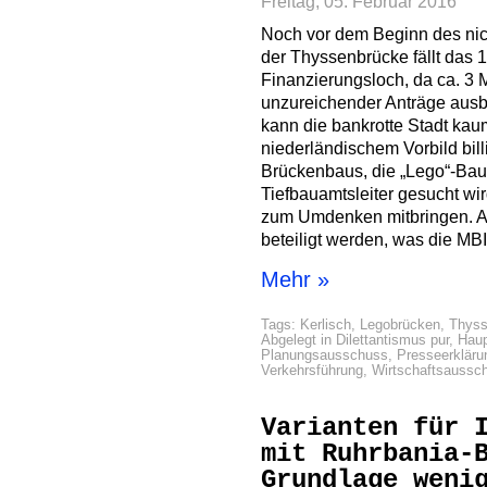
Freitag, 05. Februar 2016
Noch vor dem Beginn des ni
der Thyssenbrücke fällt das 1
Finanzierungsloch, da ca. 3
unzureichender Anträge ausbl
kann die bankrotte Stadt ka
niederländischem Vorbild bill
Brückenbaus, die „Lego“-Bau
Tiefbauamtsleiter gesucht wir
zum Umdenken mitbringen. Au
beteiligt werden, was die MBI
Mehr »
Tags:
Kerlisch
,
Legobrücken
,
Thyss
Abgelegt in
Dilettantismus pur
,
Hau
Planungsausschuss
,
Presseerkläru
Verkehrsführung
,
Wirtschaftsaussc
Varianten für 
mit Ruhrbania-
Grundlage weni