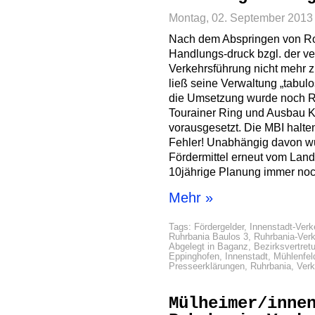
Montag, 02. September 2013
Nach dem Abspringen von Ro
Handlungs-druck bzgl. der v
Verkehrsführung nicht mehr 
ließ seine Verwaltung „tabul
die Umsetzung wurde noch Ru
Tourainer Ring und Ausbau Kl
vorausgesetzt. Die MBI halte
Fehler! Unabhängig davon wu
Fördermittel erneut vom Land 
10jährige Planung immer noch 
Mehr »
Tags:
Fördergelder
,
Innenstadt-Verk
Ruhrbania Baulos 3
,
Ruhrbania-Ver
Abgelegt in
Baganz
,
Bezirksvertret
Eppinghofen
,
Innenstadt
,
Mühlenfel
Presseerklärungen
,
Ruhrbania
,
Verk
Mülheimer/inne