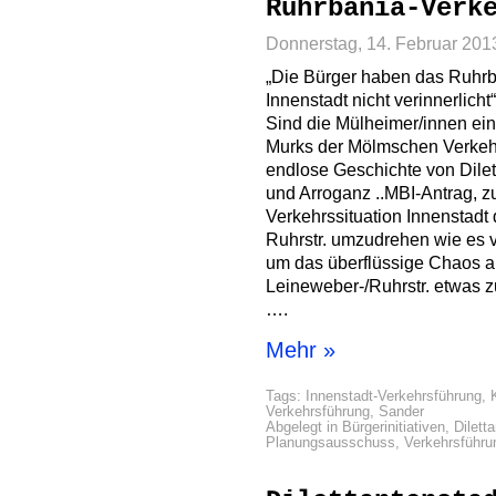
Ruhrbania-Verk
Donnerstag, 14. Februar 201
„Die Bürger haben das Ruhrb
Innenstadt nicht verinnerlicht
Sind die Mülheimer/innen ein
Murks der Mölmschen Verkehrs
endlose Geschichte von Dile
und Arroganz ..MBI-Antrag, z
Verkehrssituation Innenstadt
Ruhrstr. umzudrehen wie es 
um das überflüssige Chaos a
Leineweber-/Ruhrstr. etwas z
….
Mehr »
Tags:
Innenstadt-Verkehrsführung
,
Verkehrsführung
,
Sander
Abgelegt in
Bürgerinitiativen
,
Dilett
Planungsausschuss
,
Verkehrsführu