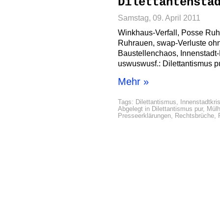
Dilettantensta
Samstag, 09. April 2011
Winkhaus-Verfall, Posse Ruhr
Ruhrauen, swap-Verluste oh
Baustellenchaos, Innenstadt
uswuswusf.: Dilettantismus pu
Mehr »
Tags:
Dilettantismus
,
Innenstadtkri
Abgelegt in
Dilettantismus pur
,
Mül
Presseerklärungen
,
Rechtsbrüche
,