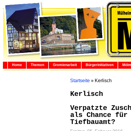
Home
Themen
Gremienarbeit
Bürgerinitiativen
Mölm
Startseite
»
Kerlisch
Kerlisch
Verpatzte Zusc
als Chance für
Tiefbauamt?