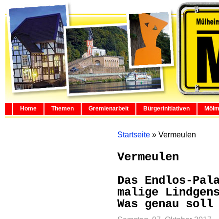
Home
Themen
Gremienarbeit
Bürgerinitiativen
Mölm
Startseite
»
Vermeulen
Vermeulen
Das Endlos-Pal
malige Lindgen
Was genau soll