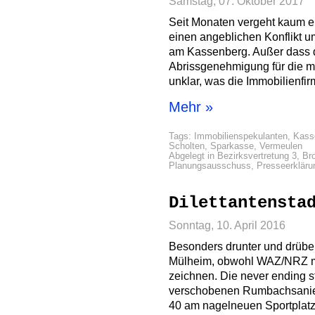
Samstag, 07. Oktober 2017
Seit Monaten vergeht kaum e
einen angeblichen Konflikt 
am Kassenberg. Außer dass 
Abrissgenehmigung für die me
unklar, was die Immobilienfir
Mehr »
Tags:
Immobilienspekulanten
,
Kass
Scholten
,
Sparkasse
,
Vermeulen
Abgelegt in
Bezirksvertretung 3
,
Br
Planungsausschuss
,
Presseerkläru
Dilettantensta
Sonntag, 10. April 2016
Besonders drunter und drüber
Mülheim, obwohl WAZ/NRZ mei
zeichnen. Die never ending s
verschobenen Rumbachsanieru
40 am nagelneuen Sportplatz 