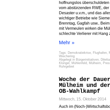
hoffnungslos überschuldeten
vom abstürzenden RWE, der 
Desaster u.v.m., und das all
wichtiger Betriebe wie Siem
Brenntag, Gagfah usw.. Beim
mit Vermeulen wirken die Mü
schlechte Verlierer mit Hang
Mehr »
Tags:
Demokratiekrise
,
Flughafen
,
Wiechering
Abgelegt in
Bürgerinitiativen
,
Dilett
Klüngel
,
Mühlenfeld
,
Mülheim
,
Pres
Ruhrgebiet
Woche der Daue
Mülheim und de
OB-Wahlkampf
Mittwoch, 15. Oktober 2014
Auch im (Noch-)Wirtschafts