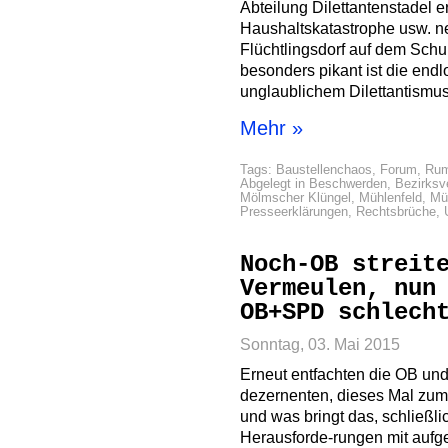
Abteilung Dilettantenstadel
Haushaltskatastrophe usw. 
Flüchtlingsdorf auf dem Sch
besonders pikant ist die end
unglaublichem Dilettantismu
Mehr »
Tags:
Baustellenchaos
,
Forum
,
Rum
Abgelegt in
Beschwerden
,
Bezirksv
Mölmscher Klüngel
,
Mühlenfeld
,
Mü
Presseerklärungen
,
Rechtsbrüche
,
Noch-OB streit
Vermeulen, nun
OB+SPD schlech
Sonntag, 03. Mai 2015
Erneut entfachten die OB und
dezernenten, dieses Mal zum
und was bringt das, schließli
Herausforde-rungen mit auf