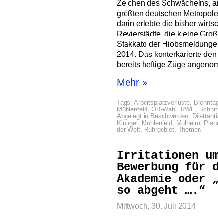
Zeichen des Schwächelns, am
größten deutschen Metropole
darin erlebte die bisher wirtsc
Revierstädte, die kleine Groß
Stakkato der Hiobsmeldungen
2014. Das konterkarierte de
bereits heftige Züge angeno
Mehr »
Tags:
Arbeitsplatzverluste
,
Brennta
Mühlenfeld
,
OB-Wahl
,
RWE
,
Schnit
Abgelegt in
Beschwerden
,
Dilettant
Klüngel
,
Mühlenfeld
,
Mülheim
,
Plan
der Welt
,
Ruhrgebiet
,
Themen
Irritationen u
Bewerbung für 
Akademie oder 
so abgeht ….“
Mittwoch, 30. Juli 2014