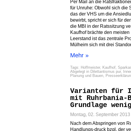
Per Mail an die Ratsfraktio
für Unruhe: Obwohl sich die 
das der VHS um die Ansiedl
bewirbt, spricht er sich für 
die MBI in der Ratssitzung v
Kaufhof brächte den meisten N
Leerstand ist das zentrale P
Mülheim sich mit drei Stand
Mehr »
Tags:
Hoffmeister
,
Kaufhof
,
Sparka
Abgelegt in
Dilettantismus pur
,
Inne
Planung und Bauen
,
Presseerkläru
Varianten für 
mit Ruhrbania-
Grundlage weni
Montag, 02. September 2013
Nach dem Abspringen von Ro
Handlungs-druck bzgl. der v