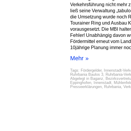
Verkehrsführung nicht mehr 
ließ seine Verwaltung „tabul
die Umsetzung wurde noch Ru
Tourainer Ring und Ausbau Kl
vorausgesetzt. Die MBI halte
Fehler! Unabhängig davon wu
Fördermittel erneut vom Land 
10jährige Planung immer noch 
Mehr »
Tags:
Fördergelder
,
Innenstadt-Verk
Ruhrbania Baulos 3
,
Ruhrbania-Ver
Abgelegt in
Baganz
,
Bezirksvertret
Eppinghofen
,
Innenstadt
,
Mühlenfel
Presseerklärungen
,
Ruhrbania
,
Verk