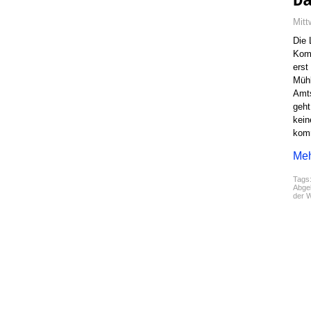
D
Mitt
Die 
Komm
erst
Mühl
Amts
geht
kein
kom
Meh
Tags
Abgel
der W