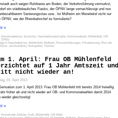
nstadt auch wegen Ruhrbania am Boden, die Verkehrsführung vermurkst,
dorf ein städtebauliches Fiasko, der ÖPNV lange vernachlässigt und nun
unbezahlbarem Sanierungsstau usw.. Ist Mülheim ein Menetekel nicht nur
 ÖPNV, wie der Rheinbahnchef es formulierte?
r »
:
Demokratiekrise
,
Eurokrise
,
Haushaltskatastrophe
,
Kommunalwahl
,
Mühlenfeld
,
OB-
,
ÖPNV
egt in
Haushaltskrise
,
Mühlenfeld
,
Mülheim
,
Presseerklärungen
,
Privatisierung
,
Rest der
,
Rück- und Ausblicke
,
Ruhrgebiet
,
Themen
um 1. April: Frau OB Mühlenfeld
erzichtet auf 1 Jahr Amtszeit un
ritt nicht wieder an!
ag, 01. April 2013
Sensation zum 1. April 2013: Frau OB Mühlenfeld tritt bereits 2014 freiwillig
Jahr früher ab und nicht wieder an! OB- und Kommunalwahlen damit 2014
 wieder gleichzeitig!
r »
:
Demokratie-Defizite
,
Kraft
,
Mühlenfeld
,
OB-Wahl
egt in
Lesenswert
,
Mölmscher Klüngel
,
Mühlenfeld
,
Mülheim
,
Presseerklärungen
,
Rest