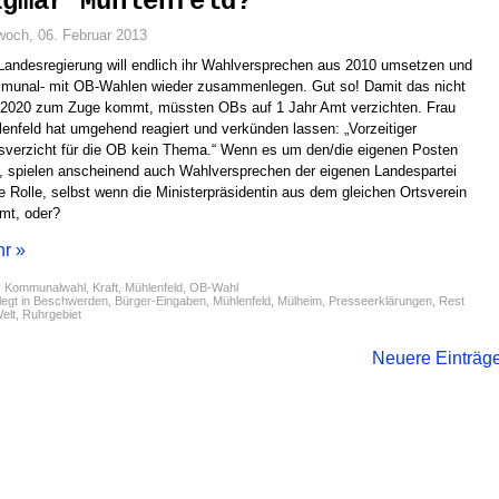
agmar Mühlenfeld?
woch, 06. Februar 2013
Landesregierung will endlich ihr Wahlversprechen aus 2010 umsetzen und
unal- mit OB-Wahlen wieder zusammenlegen. Gut so! Damit das nicht
 2020 zum Zuge kommt, müssten OBs auf 1 Jahr Amt verzichten. Frau
enfeld hat umgehend reagiert und verkünden lassen: „Vorzeitiger
verzicht für die OB kein Thema.“ Wenn es um den/die eigenen Posten
, spielen anscheinend auch Wahlversprechen der eigenen Landespartei
e Rolle, selbst wenn die Ministerpräsidentin aus dem gleichen Ortsverein
mt, oder?
r »
:
Kommunalwahl
,
Kraft
,
Mühlenfeld
,
OB-Wahl
egt in
Beschwerden
,
Bürger-Eingaben
,
Mühlenfeld
,
Mülheim
,
Presseerklärungen
,
Rest
elt
,
Ruhrgebiet
Neuere Einträg