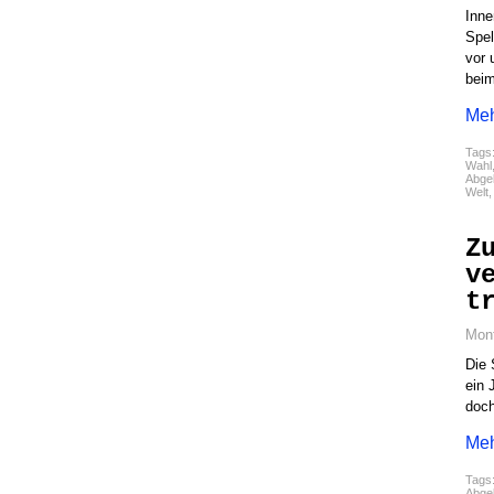
Inne
Spel
vor 
beim
Meh
Tags
Wahl
Abgel
Welt
Z
v
t
Mont
Die 
ein 
doch
Meh
Tags
Abgel