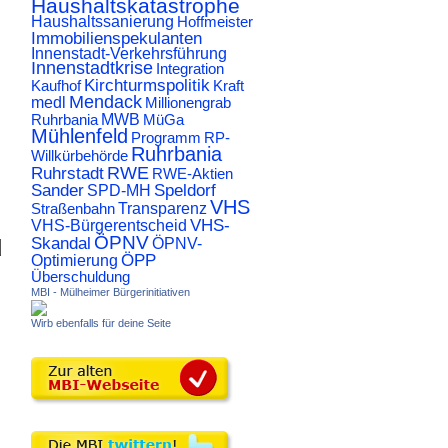
Haushaltskatastrophe
Haushaltssanierung
Hoffmeister
Immobilienspekulanten
Innenstadt-Verkehrsführung
Innenstadtkrise
Integration
Kirchturmspolitik
Kaufhof
Kraft
Mendack
medl
Millionengrab
Ruhrbania
MWB
MüGa
Mühlenfeld
Programm
RP-
Ruhrbania
Willkürbehörde
RWE
Ruhrstadt
RWE-Aktien
Sander
Speldorf
SPD-MH
VHS
Transparenz
Straßenbahn
VHS-
VHS-Bürgerentscheid
ÖPNV
Skandal
ÖPNV-
d
ÖPP
Optimierung
Überschuldung
MBI - Mülheimer Bürgerinitiativen
Wirb ebenfalls für deine Seite