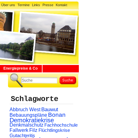
Über uns
Termine
Links
Presse
Kontakt
Energiepreise & Co
Schlagworte
Abbruch West
Bauwut
Bonan
Bebauungspläne
Demokratiekrise
Denkmalschutz
Fachhochschule
Filz
Fallwerk
Flüchtlingskrise
Gutachteritis