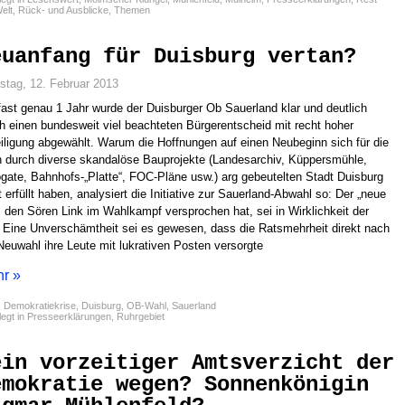
elt
,
Rück- und Ausblicke
,
Themen
euanfang für Duisburg vertan?
stag, 12. Februar 2013
fast genau 1 Jahr wurde der Duisburger Ob Sauerland klar und deutlich
h einen bundesweit viel beachteten Bürgerentscheid mit recht hoher
iligung abgewählt. Warum die Hoffnungen auf einen Neubeginn sich für die
 durch diverse skandalöse Bauprojekte (Landesarchiv, Küppersmühle,
gate, Bahnhofs-„Platte“, FOC-Pläne usw.) arg gebeutelten Stadt Duisburg
t erfüllt haben, analysiert die Initiative zur Sauerland-Abwahl so: Der „neue
“, den Sören Link im Wahlkampf versprochen hat, sei in Wirklichkeit der
. Eine Unverschämtheit sei es gewesen, dass die Ratsmehrheit direkt nach
Neuwahl ihre Leute mit lukrativen Posten versorgte
r »
:
Demokratiekrise
,
Duisburg
,
OB-Wahl
,
Sauerland
egt in
Presseerklärungen
,
Ruhrgebiet
ein vorzeitiger Amtsverzicht der
emokratie wegen? Sonnenkönigin