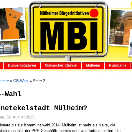
Bürgerinitiativen
Mölmscher Klüngel
Mülheim
Ruhrbania
tseite
»
OB-Wahl
»
Seite 2
B-Wahl
enetekelstadt Mülheim?
tag, 02. August 2013
onate bis zur Kommunalwahl 2014: Mülheim ist mehr als pleite, die
atisierung inkl. der PPP-Geschäfte bereits sehr weit fortgeschritten, die