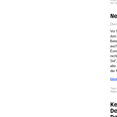
der W
N
Dien
Vor 
durc
Bete
auch
Euro
nich
Stil
alte
der 
Meh
Tags
Abgel
K
D