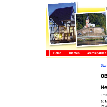
Home
Themen
Gremienarbeit
Star
O
M
Frei
10 M
Priv