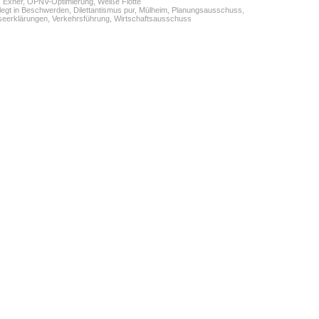
:
Exner
,
ÖPNV-Optimierung
,
Weiße Flotte
egt in
Beschwerden
,
Dilettantismus pur
,
Mülheim
,
Planungsausschuss
,
seerklärungen
,
Verkehrsführung
,
Wirtschaftsausschuss