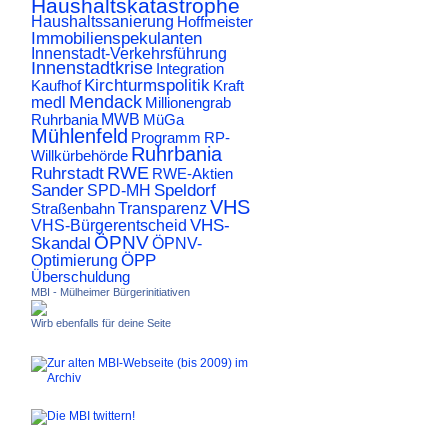
Haushaltskatastrophe
Haushaltssanierung
Hoffmeister
Immobilienspekulanten
Innenstadt-Verkehrsführung
Innenstadtkrise
Integration
Kirchturmspolitik
Kaufhof
Kraft
Mendack
medl
Millionengrab
Ruhrbania
MWB
MüGa
Mühlenfeld
Programm
RP-
Ruhrbania
Willkürbehörde
RWE
Ruhrstadt
RWE-Aktien
Sander
Speldorf
SPD-MH
VHS
Transparenz
Straßenbahn
VHS-
VHS-Bürgerentscheid
ÖPNV
Skandal
ÖPNV-
ÖPP
Optimierung
Überschuldung
MBI - Mülheimer Bürgerinitiativen
Wirb ebenfalls für deine Seite