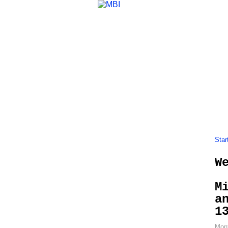
Home
Themen
Gremienarbeit
Star
W
M
a
1
Mont