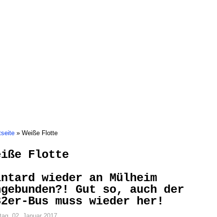
Bürgerinitiativen
Mölmscher Klüngel
Mülheim
Ruhrbania
tseite
»
Weiße Flotte
eiße Flotte
intard wieder an Mülheim
ngebunden?! Gut so, auch der
32er-Bus muss wieder her!
ag, 02. Januar 2017