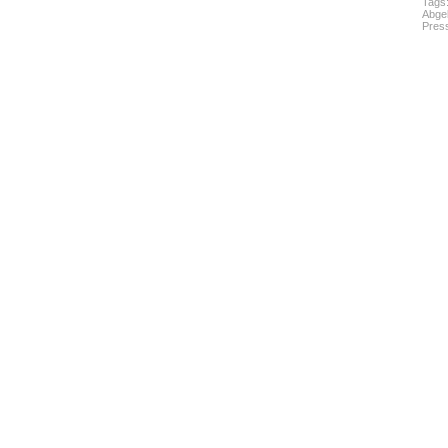
Tags
Abgel
Pres