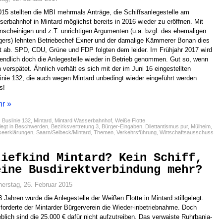
015 stellten die MBI mehrmals Anträge, die Schiffsanlegestelle am
erbahnhof in Mintard möglichst bereits in 2016 wieder zu eröffnen. Mit
nscheinigen und z.T. unrichtigen Argumenten (u.a. bzgl. des ehemaligen
gers) lehnten Betriebechef Exner und der damalige Kämmerer Bonan dies
kt ab. SPD, CDU, Grüne und FDP folgten dem leider. Im Frühjahr 2017 wird
endlich doch die Anlegestelle wieder in Betrieb genommen. Gut so, wenn
 verspätet. Ähnlich verhält es sich mit der im Juni 16 eingestellten
inie 132, die auch wegen Mintard unbedingt wieder eingeführt werden
s!
r »
:
Buslinie 132
,
Mintard
,
Mintard Wasserbahnhof
,
Weiße Flotte
egt in
Beschwerden
,
Bezirksvertretung 3
,
Bürger-Eingaben
,
Dilettantismus pur
,
Mülheim
,
seerklärungen
,
Saarn/Selbeck/Mintard
,
Themen
,
Verkehrsführung
,
Wirtschaftsausschuss
tiefkind Mintard? Kein Schiff,
eine Busdirektverbindung mehr?
erstag, 26. Februar 2015
3 Jahren wurde die Anlegestelle der Weißen Flotte in Mintard stillgelegt.
forderte der Mintarder Bürgerverein die Wieder-inbetriebnahme. Doch
blich sind die 25.000 € dafür nicht aufzutreiben. Das verwaiste Ruhrbania-