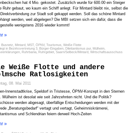
nbeckschen hat 4 Mio. gekostet. Zusätzlich wurde für 600.00 ein Steiger
ie Ruhr gebaut, wo kaum ein Schiff anlegt. Für Mintard bleibt nix, selbst die
Direktverbindung zur Stadt soll gekappt werden. Soll das schöne Mintard
hängt werden, weil abgelegen? Die MBI setzen sich ein dafür, dass die
gestelle wenigstens 2016 wieder kommt!
r »
:
Busnetz
,
Mintard
,
MST
,
ÖPNV
,
Tourismus
,
Weiße Flotte
egt in
Bezirksvertretung 3
,
Bürger-Eingaben
,
Dilettantismus pur
,
Mülheim
,
seerklärungen
,
Ruhrbania
,
Ruhrgebiet
,
Saarn/Selbeck/Mintard
,
Wirtschaftsausschuss
ie Weiße Flotte und andere
ölmsche Ratlosigkeiten
tag, 08. Mai 2011
en-Innenstadtkrise, Speldorf in Tristesse, ÖPNV-Konzept in den Sternen
. Mülheim ist desolat wie seit Jahrzehnten nicht. Und die Politik?
chüsse werden abgesagt, überfällige Entscheidungen werden mit der
ede „Beratungsbedarf“ vertagt und vertagt, Geheimniskrämerei,
ttantismus und Schlendrian feiern derweil Hoch-Zeiten
r »