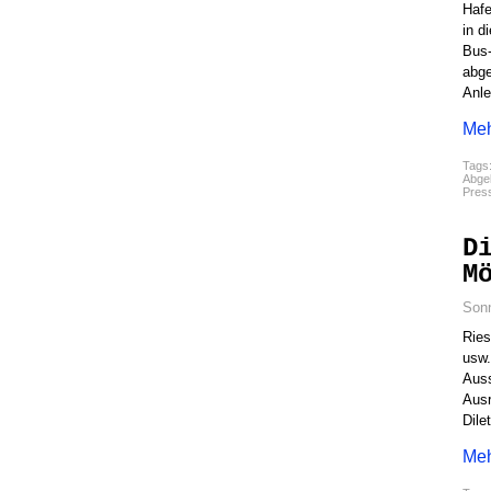
Hafe
in d
Bus-
abge
Anle
Meh
Tags
Abgel
Pres
D
M
Sonn
Ries
usw.
Auss
Ausr
Dile
Meh