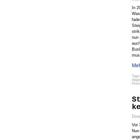
In 2
Wass
fade
Stei
stri
nun 
auch
Busl
mus
Meh
Tags
Abgel
Pres
S
k
Donn
Vor 
Nun 
ange