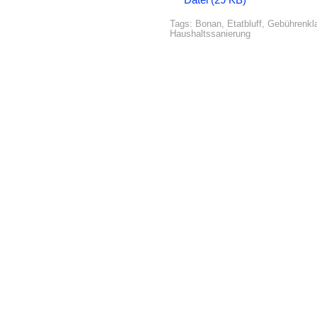
Datei (29 KB)
Tags:
Bonan
,
Etatbluff
,
Gebührenkl
Haushaltssanierung