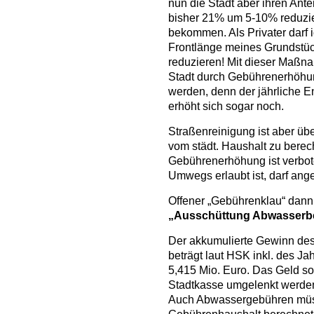
nun die Stadt aber ihren Ante
bisher 21% um 5-10% reduzier
bekommen. Als Privater darf ic
Frontlänge meines Grundstü
reduzieren! Mit dieser Maßn
Stadt durch Gebührenerhöhu
werden, denn der jährliche En
erhöht sich sogar noch.
Straßenreinigung ist aber üb
vom städt. Haushalt zu bere
Gebührenerhöhung ist verbote
Umwegs erlaubt ist, darf ang
Offener „Gebührenklau“ da
„
Ausschüttung Abwasserbe
Der akkumulierte Gewinn des
beträgt laut HSK inkl. des Ja
5,415 Mio. Euro. Das Geld sol
Stadtkasse umgelenkt werde
Auch Abwassergebühren müs