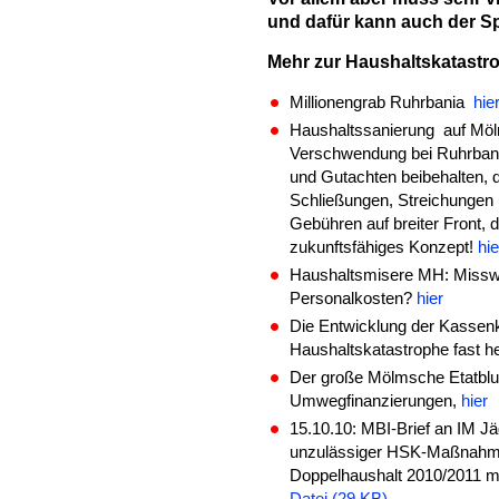
und dafür kann auch der S
Mehr zur Haushaltskatast
Millionengrab
Ruhrbania
hie
Haushaltssanierung auf Mö
Verschwendung bei Ruhrban
und Gutachten beibehalten, 
Schließungen, Streichungen
Gebühren auf breiter Front, d
zukunftsfähiges Konzept!
hie
Haushaltsmisere MH: Misswi
Personalkosten?
hier
Die Entwicklung der Kassenk
Haushaltskatastrophe fast h
Der große Mölmsche Etatbluf
Umwegfinanzierungen,
hier
15.10.10: MBI-Brief an IM 
unzulässiger HSK-Maßnahme
Doppelhaushalt 2010/2011 mi