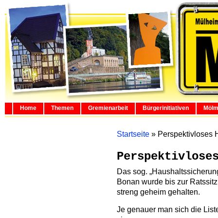
Home
Themen
Gremienarbeit
Bürgerinitiativen
Mölm
Startseite
»
Perspektivloses
Perspektivlose
Das sog. „Haushaltssicheru
Bonan wurde bis zur Ratssitzu
streng geheim gehalten.
Je genauer man sich die List