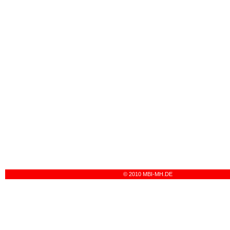
© 2010 MBI-MH.DE