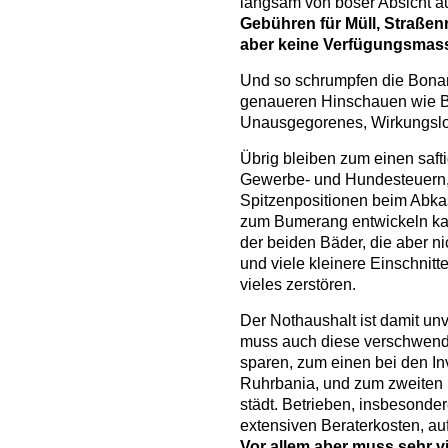
langsam von böser Absicht 
Gebühren für Müll, Straße
aber keine Verfügungsmas
Und so schrumpfen die Bona
genaueren Hinschauen wie Bu
Unausgegorenes, Wirkungslos
Übrig bleiben zum einen saft
Gewerbe- und Hundesteuern, 
Spitzenpositionen beim Abkas
zum Bumerang entwickeln ka
der beiden Bäder, die aber ni
und viele kleinere Einschnitt
vieles zerstören.
Der Nothaushalt ist damit un
muss auch diese verschwender
sparen, zum einen bei den In
Ruhrbania, und zum zweiten 
städt. Betrieben, insbesonde
extensiven Beraterkosten, a
Vor allem aber muss sehr v