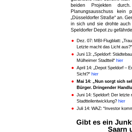
beiden Projekten durch
Planungsausschuss kein p
„Düsseldorfer Straße“ an. Ge
in sich und sie drohte auch
Speldorfer Depot zu gefährde
Dez. 07: MBI-Flugblatt: „Trau
Letzte macht das Licht aus?
Juni 13: „Speldorf: Städteba
Mülheimer Stadtteil“
hier
April 14: „Depot Speldorf – 
Sicht?“
hier
Mai 14: „Nun sorgt sich s
Bürger. Dringender Handl
Juni 14: Speldorf: Der letzte
Stadtteilentwicklung?
hier
Juli 14: WAZ: “Investor komm
Gibt es ein Jun
Saarn 