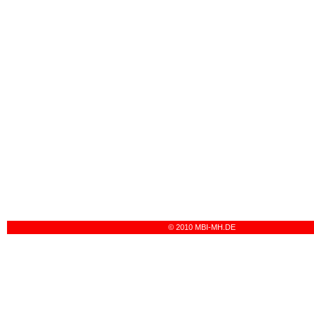
© 2010 MBI-MH.DE