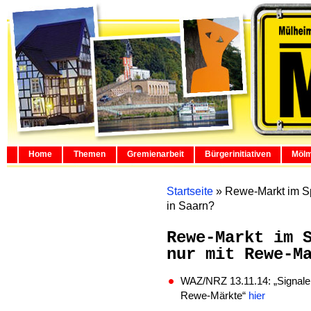
Home
Themen
Gremienarbeit
Bürgerinitiativen
Mölm
Startseite
»
Rewe-Markt im Sp
in Saarn?
Rewe-Markt im 
nur mit Rewe-M
WAZ/NRZ 13.11.14: „Signale 
Rewe-Märkte“
hier