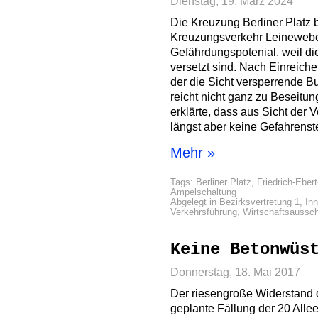
Dienstag, 19. März 2024
Die Kreuzung Berliner Platz b
Kreuzungsverkehr Leinewebers
Gefährdungspotenial, weil d
versetzt sind. Nach Einreich
der die Sicht versperrende B
reicht nicht ganz zu Beseitun
erklärte, dass aus Sicht der 
längst aber keine Gefahrenste
Mehr »
Tags:
Berliner Platz
,
Friedrich-Ebert
Ampelschaltung
Abgelegt in
Bezirksvertretung 1
,
In
Verkehrsführung
,
Wirtschaftsaussc
Keine Betonwüs
Donnerstag, 18. Mai 2017
Der riesengroße Widerstand 
geplante Fällung der 20 Alle