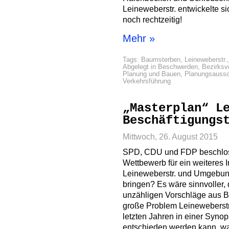
Leineweberstr. entwickelte s
noch rechtzeitig!
Mehr »
Tags:
Baumsterben
,
Leineweberstr.
Abgelegt in
Beschwerden
,
Bezirksv
Planung und Bauen
,
Planungsauss
Verkehrsführung
„Masterplan“ L
Beschäftigungs
Mittwoch, 26. August 2015
SPD, CDU und FDP beschlos
Wettbewerb für ein weiteres 
Leineweberstr. und Umgebun
bringen? Es wäre sinnvoller,
unzähligen Vorschläge aus Bür
große Problem Leineweberst
letzten Jahren in einer Syno
entschieden werden kann, was