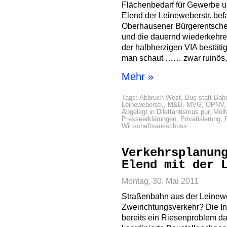
Flächenbedarf für Gewerbe u
Elend der Leineweberstr. befa
Oberhausener Bürgerentschei
und die dauernd wiederkehre
der halbherzigen VIA bestäti
man schaut …… zwar ruinös,
Mehr »
Tags:
Abbruch West
,
Bus statt Bah
Leineweberstr.
,
M&B
,
MVG
,
ÖPNV
Abgelegt in
Dilettantismus pur
,
Mül
Presseerklärungen
,
Privatisierung
,
Wirtschaftsausschuss
Verkehrsplanun
Elend mit der 
Montag, 30. Mai 2011
Straßenbahn aus der Leinew
Zweirichtungsverkehr? Die In
bereits ein Riesenproblem da