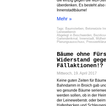
die einzig gegen die MBI-St
überdenken. Es besteht also
Innenstadtbäume!
Mehr »
Tags:
Baumsterben
,
Betonwüste In
Leineweberstr.
Abgelegt in
Beschwerden
,
Bezirksv
Gartendenkmal
,
Innenstadt
,
Mülhei
Planungsausschuss
,
Presseerkläru
Bäume ohne Für
Widerstand geg
Fällaktionen!?
Mittwoch, 19. April 2017
Keine guten Zeiten für Bäu
Bahndamm in Broich gab und g
wo gesunde Bäume serienwei
werden sollen, ob in der Hei
der Leineweberstr. oder beim
Hafenbecken und Schleuseni