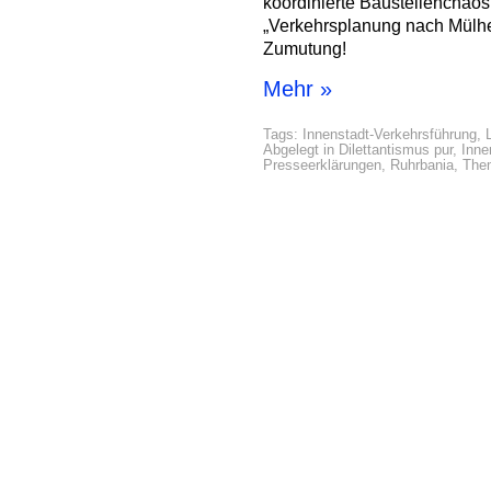
koordinierte Baustellenchao
„Verkehrsplanung nach Mülhei
Zumutung!
Mehr »
Tags:
Innenstadt-Verkehrsführung
,
Abgelegt in
Dilettantismus pur
,
Inne
Presseerklärungen
,
Ruhrbania
,
The