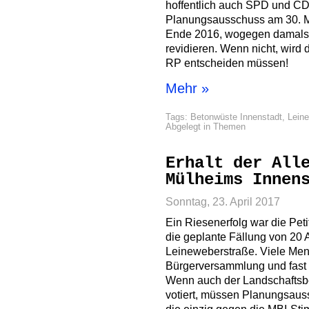
hoffentlich auch SPD und C
Planungsausschuss am 30. M
Ende 2016, wogegen damals e
revidieren. Wenn nicht, wird
RP entscheiden müssen!
Mehr »
Tags:
Betonwüste Innenstadt
,
Leine
Abgelegt in
Themen
Erhalt der All
Mülheims Innen
Sonntag, 23. April 2017
Ein Riesenerfolg war die Pe
die geplante Fällung von 20
Leineweberstraße. Viele Me
Bürgerversammlung und fast 
Wenn auch der Landschaftsbe
votiert, müssen Planungsaus