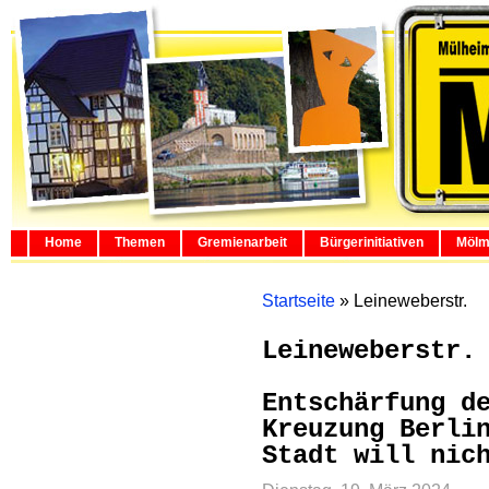
Home
Themen
Gremienarbeit
Bürgerinitiativen
Mölm
Startseite
»
Leineweberstr.
Leineweberstr.
Entschärfung d
Kreuzung Berli
Stadt will nic