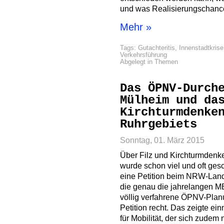
und was Realisierungschance
Mehr »
Tags:
Gutachteritis
,
Innenstadtkrise
Verkehrsführung
Abgelegt in
Themen
Das ÖPNV-Durch
Mülheim und da
Kirchturmdenke
Ruhrgebiets
Sonntag, 01. März 2015
Über Filz und Kirchturmdenk
wurde schon viel und oft ges
eine Petition beim NRW-Land
die genau die jahrelangen M
völlig verfahrene ÖPNV-Planu
Petition recht. Das zeigte e
für Mobilität, der sich zudem