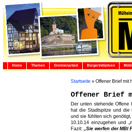
Home
Themen
Gremienarbeit
Bürgerinitiativen
Mölm
Startseite
»
Offener Brief mit
Offener Brief 
Der unten stehende Offene B
hat die Stadtspitze und die
und sie fühlten sich genötig
10.10.14 einzugehen und „n
Fazit:
„Sie werfen der MBI 