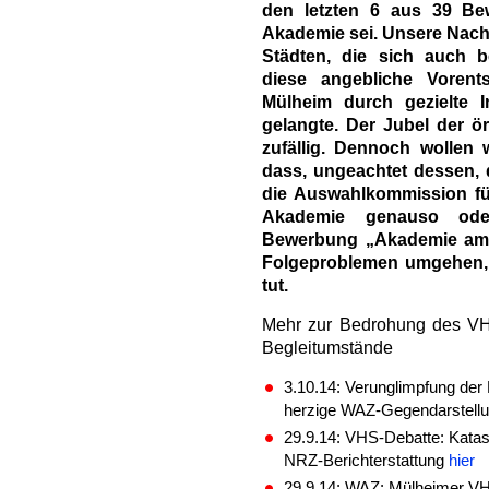
den letzten 6 aus 39 Be
Akademie sei. Unsere Nach
Städten, die sich auch 
diese angebliche Vorent
Mülheim durch gezielte In
gelangte. Der Jubel der ör
zufällig. Dennoch wollen w
dass, ungeachtet dessen,
die Auswahlkommission fü
Akademie genauso ode
Bewerbung „Akademie am 
Folgeproblemen umgehen, 
tut.
Mehr zur Bedrohung des VH
Begleitumstände
3.10.14: Verunglimpfung der
herzige WAZ-Gegendarstell
29.9.14: VHS-Debatte: Katas
NRZ-Berichterstattung
hier
29.9.14: WAZ: Mülheimer VH