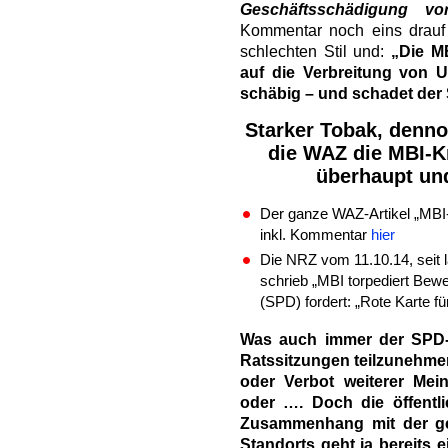
Geschäftsschädigung vor
Kommentar noch eins drauf 
schlechten Stil und:
„Die M
auf die Verbreitung von U
schäbig – und schadet der 
Starker Tobak, denn
die WAZ die MBI-Kr
überhaupt und
Der ganze WAZ-Artikel „MBI
inkl. Kommentar
hier
Die NRZ vom 11.10.14, seit 
schrieb „MBI torpediert Bewe
(SPD) fordert: „Rote Karte f
Was auch immer der SPD-
Ratssitzungen teilzunehme
oder Verbot weiterer Mei
oder …. Doch die öffentl
Zusammenhang mit der ge
Standorts geht ja bereits ei