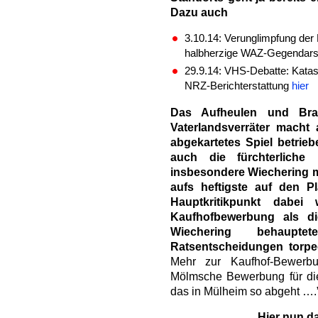
Dazu auch
3.10.14: Verunglimpfung de
halbherzige WAZ-Gegendars
29.9.14: VHS-Debatte: Katas
NRZ-Berichterstattung
hier
Das Aufheulen und Bra
Vaterlandsverräter macht 
abgekartetes Spiel betrie
auch die fürchterliche 
insbesondere Wiechering mi
aufs heftigste auf den P
Hauptkritikpunkt dabei 
Kaufhofbewerbung als die
Wiechering behaupt
Ratsentscheidungen torped
Mehr zur Kaufhof-Bewerbun
Mölmsche Bewerbung für di
das in Mülheim so abgeht ….
Hier nun da