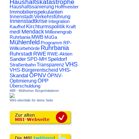
Haushaltskatastrophe
Haushaltssanierung
Hoffmeister
Immobilienspekulanten
Innenstadt-Verkehrsführung
Innenstadtkrise
Integration
Kirchturmspolitik
Kaufhof
Kraft
Mendack
medl
Millionengrab
Ruhrbania
MWB
MüGa
Mühlenfeld
Programm
RP-
Ruhrbania
Willkürbehörde
RWE
Ruhrstadt
RWE-Aktien
Sander
Speldorf
SPD-MH
VHS
Transparenz
Straßenbahn
VHS-
VHS-Bürgerentscheid
ÖPNV
Skandal
ÖPNV-
ÖPP
Optimierung
Überschuldung
MBI - Mülheimer Bürgerinitiativen
Wirb ebenfalls für deine Seite