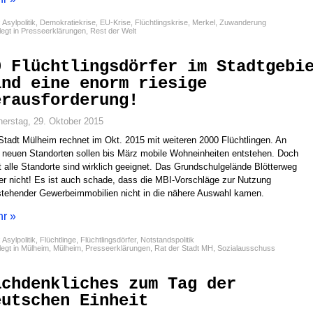
:
Asylpolitik
,
Demokratiekrise
,
EU-Krise
,
Flüchtlingskrise
,
Merkel
,
Zuwanderung
egt in
Presseerklärungen
,
Rest der Welt
0 Flüchtlingsdörfer im Stadtgebi
ind eine enorm riesige
erausforderung!
erstag, 29. Oktober 2015
Stadt Mülheim rechnet im Okt. 2015 mit weiteren 2000 Flüchtlingen. An
 neuen Standorten sollen bis März mobile Wohneinheiten entstehen. Doch
t alle Standorte sind wirklich geeignet. Das Grundschulgelände Blötterweg
er nicht! Es ist auch schade, dass die MBI-Vorschläge zur Nutzung
stehender Gewerbeimmobilien nicht in die nähere Auswahl kamen.
r »
:
Asylpolitik
,
Flüchtlinge
,
Flüchtlingsdörfer
,
Notstandspolitik
egt in
Mülheim
,
Mülheim
,
Presseerklärungen
,
Rat der Stadt MH
,
Sozialausschuss
achdenkliches zum Tag der
eutschen Einheit