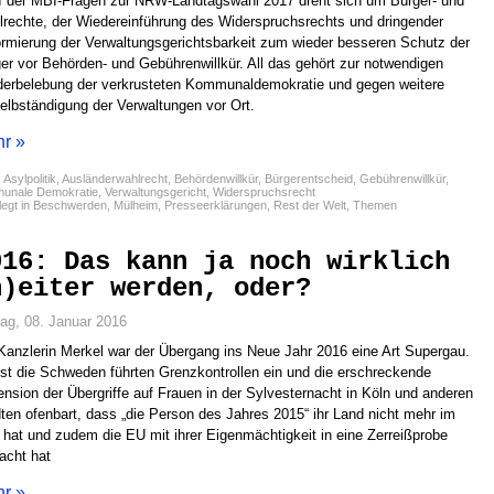
 I der MBI-Fragen zur NRW-Landtagswahl 2017 dreht sich um Bürger- und
rechte, der Wiedereinführung des Widerspruchsrechts und dringender
rmierung der Verwaltungsgerichtsbarkeit zum wieder besseren Schutz der
er vor Behörden- und Gebührenwillkür. All das gehört zur notwendigen
erbelebung der verkrusteten Kommunaldemokratie und gegen weitere
elbständigung der Verwaltungen vor Ort.
r »
:
Asylpolitik
,
Ausländerwahlrecht
,
Behördenwillkür
,
Bürgerentscheid
,
Gebührenwillkür
,
unale Demokratie
,
Verwaltungsgericht
,
Widerspruchsrecht
egt in
Beschwerden
,
Mülheim
,
Presseerklärungen
,
Rest der Welt
,
Themen
016: Das kann ja noch wirklich
h)eiter werden, oder?
tag, 08. Januar 2016
Kanzlerin Merkel war der Übergang ins Neue Jahr 2016 eine Art Supergau.
st die Schweden führten Grenzkontrollen ein und die erschreckende
nsion der Übergriffe auf Frauen in der Sylvesternacht in Köln und anderen
ten ofenbart, dass „die Person des Jahres 2015“ ihr Land nicht mehr im
f hat und zudem die EU mit ihrer Eigenmächtigkeit in eine Zerreißprobe
acht hat
r »