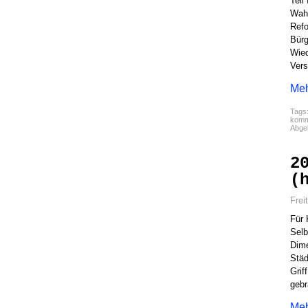
Teil
Wahl
Refo
Bürg
Wied
Vers
Meh
Tags
komm
Abgel
2
(
Frei
Für 
Selb
Dime
Städ
Grif
gebr
Meh