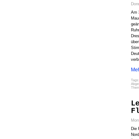
Donn
Am 3
Maue
geän
Ruhr
Dres
über
Stim
Deut
verb
Meh
Tags
Abgel
The
L
F
Mont
Die 
Nord