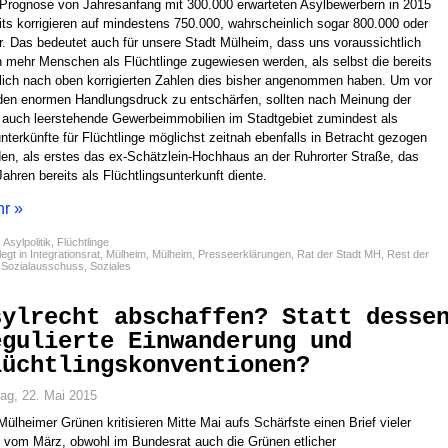
 Prognose von Jahresanfang mit 300.000 erwarteten Asylbewerbern in 2015
its korrigieren auf mindestens 750.000, wahrscheinlich sogar 800.000 oder
. Das bedeutet auch für unsere Stadt Mülheim, dass uns voraussichtlich
 mehr Menschen als Flüchtlinge zugewiesen werden, als selbst die bereits
lich nach oben korrigierten Zahlen dies bisher angenommen haben. Um vor
den enormen Handlungsdruck zu entschärfen, sollten nach Meinung der
auch leerstehende Gewerbeimmobilien im Stadtgebiet zumindest als
nterkünfte für Flüchtlinge möglichst zeitnah ebenfalls in Betracht gezogen
en, als erstes das ex-Schätzlein-Hochhaus an der Ruhrorter Straße, das
Jahren bereits als Flüchtlingsunterkunft diente.
r »
:
Asylpolitik
,
Flüchtlinge
egt in
Integrationsrat
,
Mülheim
,
Mülheim
,
Presseerklärungen
,
Rat der Stadt MH
,
Rest der
,
Sozialausschuss
,
Soziales
sylrecht abschaffen? Statt desse
egulierte Einwanderung und
lüchtlingskonventionen?
tag, 22. Mai 2015
Mülheimer Grünen kritisieren Mitte Mai aufs Schärfste einen Brief vieler
vom März, obwohl im Bundesrat auch die Grünen etlicher