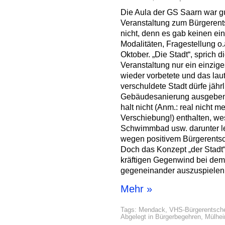
Die Aula der GS Saarn war gut
Veranstaltung zum Bürgerents
nicht, denn es gab keinen ei
Modalitäten, Fragestellung o
Oktober. „Die Stadt“, sprich d
Veranstaltung nur ein einzig
wieder vorbetete und das lau
verschuldete Stadt dürfe jährl
Gebäudesanierung ausgeben. I
halt nicht (Anm.: real nicht 
Verschiebung!) enthalten, w
Schwimmbad usw. darunter le
wegen positivem Bürgerentsc
Doch das Konzept „der Stadt
kräftigen Gegenwind bei dem
gegeneinander auszuspielen
Mehr »
Tags:
Mendack
,
VHS-Bürgerentsch
Abgelegt in
Bürgerbegehren
,
Mülhe