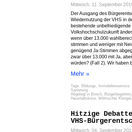
Mittwoch, 11. September 201
Der Ausgang des Bürgerentsc
Wiedernutzung der VHS in de
bestehende unbefriedigende S
Volkshochschulzukunft änder
wenn über 13.000 wahlberech
stimmen und weniger mit Nein
genügend Ja-Stimmen abgeg
zwar über 13.000 mit Ja, abe
würden? (Fall 2). Wir haben b
Mehr »
Tags:
Bildungs
,
Immobilienservice
,
Sanierung
Abgelegt in
Broich
,
Bürgerbegehren
Haushaltskrise
,
Mölmscher Klüngel
Hitzige Debatt
VHS-Bürgerents
Mittwoch, 04. September 201