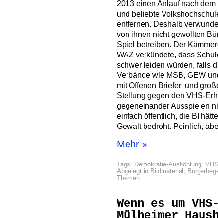
2013 einen Anlauf nach dem 
und beliebte Volkshochschu
entfernen. Deshalb verwunder
von ihnen nicht gewollten Bü
Spiel betreiben. Der Kämmere
WAZ verkündete, dass Schul
schwer leiden würden, falls 
Verbände wie MSB, GEW und 
mit Offenen Briefen und große
Stellung gegen den VHS-Erha
gegeneinander Ausspielen ni
einfach öffentlich, die BI hät
Gewalt bedroht. Peinlich, aber
Mehr »
Tags:
Demokratie-Aushöhlung
,
VHS
Abgelegt in
Bildmaterial
,
Bürgerbeg
Themen
Wenn es um VHS
Mülheimer Haus