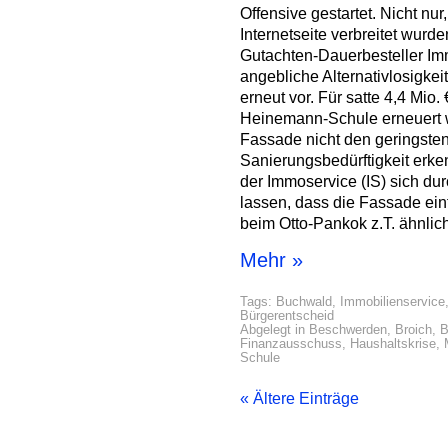
Offensive gestartet. Nicht nur
Internetseite verbreitet wurde
Gutachten-Dauerbesteller Im
angebliche Alternativlosigke
erneut vor. Für satte 4,4 Mio.
Heinemann-Schule erneuert 
Fassade nicht den geringste
Sanierungsbedürftigkeit erke
der Immoservice (IS) sich du
lassen, dass die Fassade ei
beim Otto-Pankok z.T. ähnlich
Mehr »
Tags:
Buchwald
,
Immobilienservice
Bürgerentscheid
Abgelegt in
Beschwerden
,
Broich
,
B
Finanzausschuss
,
Haushaltskrise
,
Schule
« Ältere Einträge