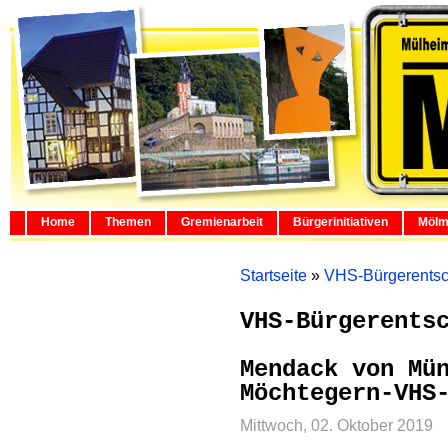
Home
Themen
Gremienarbeit
Bürgerinitiativen
Mölm
Startseite
»
VHS-Bürgerentsc
VHS-Bürgerents
Mendack von Mü
Möchtegern-VHS
Mittwoch, 02. Oktober 2019