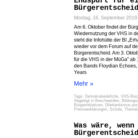
Endspurt für e
Bürgerentschei
Montag, 16. September 2019
Am 6. Oktober findet der Bür
Wiedernutzung der VHS in de
steht die Infohütte der BI „E
wieder vor dem Forum auf de
Bürgerentscheid. Am 3. Oktob
für die VHS in der MüGa” ab 18
den Bands Floydian Echoes,
Years
Mehr »
Tags:
Demokratiedefizite
,
VHS-Bürg
Abgelegt in
Beschwerden
,
Bildung
Bürgerinitiativen
,
Dilettantismus pur
Presseerklärungen
,
Schule
,
Theme
Was wäre, wenn
Bürgerentschei