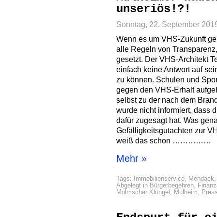
unseriös!?!
Sonntag, 22. September 201
Wenn es um VHS-Zukunft geh
alle Regeln von Transparenz,
gesetzt. Der VHS-Architekt Te
einfach keine Antwort auf se
zu können. Schulen und Spor
gegen den VHS-Erhalt aufgeh
selbst zu der nach dem Bra
wurde nicht informiert, dass d
dafür zugesagt hat. Was gena
Gefälligkeitsgutachten zur VH
weiß das schon ……………
Mehr »
Tags:
Immobilienservice
,
Mendack
Abgelegt in
Bürgerbegehren
,
Finan
Mölmscher Klüngel
,
Mülheim
,
Press