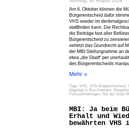
Sonntag, 18. August 2019
Am 6. Oktober können die Mü
Bürgerentscheid dafür stimme
VHS wieder im denkmalgesc
stattfinden kann. Die Rechtsa
die Beiträge fast aller Befürw
Bürgerentscheid zu zensieren
verletzt das Grundrecht auf Me
der MBI-Stellungnahme an d
etwa „die Stadt“ per unerla
des Bürgerentscheids manipu
Mehr »
Tags:
VHS
,
VHS-Bürgerentscheid
,
Abgelegt in
Beschwerden
,
Bürgerbe
Presseerklärungen
,
Rat der Stadt 
MBI: Ja beim B
Erhalt und Wie
bewährten VHS 