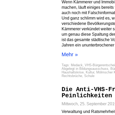
Wenn Kämmerer und Immobili
machen, läuft einiges bereits
auch noch mit Falschinformati
Und ganz schlimm wird es, w
verschiedene Bevölkerungste
Kämmerer verkündet weiter s
um genau diese Spaltung der 
ist das gesamte städtische V
Jahren ein ununterbrochene
Mehr »
Tags:
Medack
,
VHS-Bürgerentsche
Abgelegt in
Bildungsausschuss
,
Bü
Haushaltskrise
,
Kultur
,
Mölmscher K
Rechtsbrüche
,
Schule
Die Anti-VHS-F
Peinlichkeiten
Mittwoch, 25. September 201
Verwaltung und Ratsmehrheit