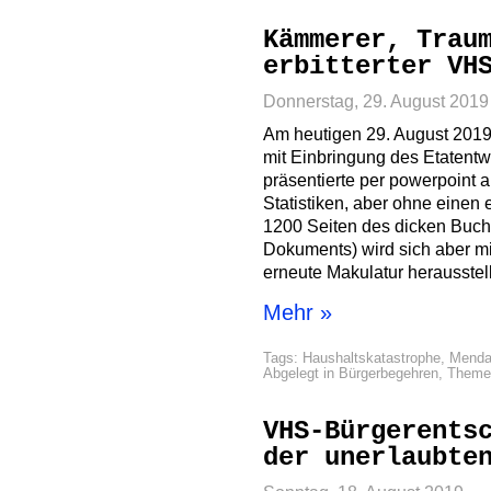
Kämmerer, Trau
erbitterter VH
Donnerstag, 29. August 2019
Am heutigen 29. August 2019
mit Einbringung des Etatent
präsentierte per powerpoint
Statistiken, aber ohne einen
1200 Seiten des dicken Buche
Dokuments) wird sich aber mi
erneute Makulatur herausstell
Mehr »
Tags:
Haushaltskatastrophe
,
Menda
Abgelegt in
Bürgerbegehren
,
Theme
VHS-Bürgerents
der unerlaubte