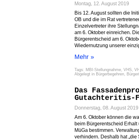
Montag, 12. August 2019
Bis 12. August sollten die Ini
OB und die im Rat vertreten
Einzelvertreter ihre Stellu
am 6. Oktober einreichen. Di
Bürgerentscheid am 6. Oktober
Wiedernutzung unserer einzi
Mehr »
Tags:
MBI-Stellungnahme
,
VHS
,
VH
Abgelegt in
Bürgerbegehren
,
Bürgeri
Das Fassadenpr
Gutachteritis-
Donnerstag, 08. August 2019
Am 6. Oktober können die wa
beim Bürgerentscheid Erhalt
MüGa bestimmen. Verwaltung
verhindern. Deshalb hat „die