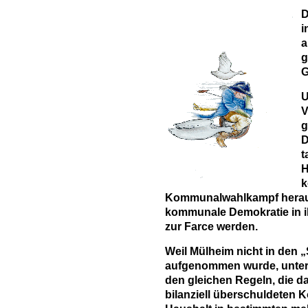
D
i
a
g
G
U
V
g
D
t
H
Kommunalwahlkampf heraus
kommunale Demokratie in ih
zur Farce werden.
Weil Mülheim nicht in den 
aufgenommen wurde, unterl
den gleichen Regeln, die da
bilanziell überschuldeten