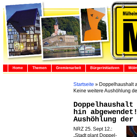
Home
Themen
Gremienarbeit
Bürgerinitiativen
Mölm
Startseite
»
Doppelhaushalt a
Keine weitere Aushöhlung de
Doppelhaushalt
hin abgewendet
Aushöhlung der
NRZ 25. Sept 12.:
„Stadt plant Doppel-