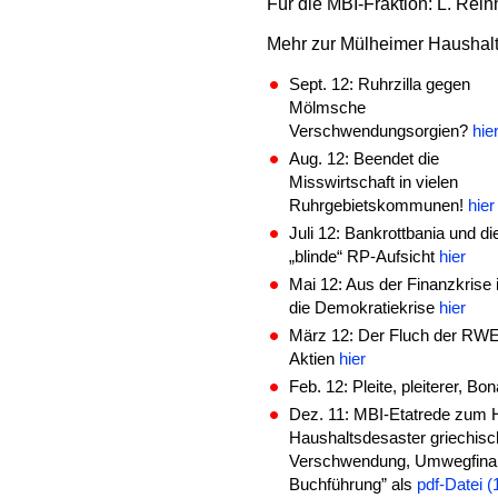
Für die MBI-Fraktion: L. Rein
Mehr zur Mülheimer Haushalt
Sept. 12:
Ruhrzilla gegen
Mölmsche
Verschwendungsorgien?
hie
Aug. 12: Beendet die
Misswirtschaft in vielen
Ruhrgebietskommunen!
hier
Juli 12: Bankrottbania und di
„blinde“ RP-Aufsicht
hier
Mai 12: Aus der Finanzkrise 
die Demokratiekrise
hier
März 12: Der Fluch der RWE
Aktien
hier
Feb. 12: Pleite, pleiterer, Bo
Dez. 11: MBI-Etatrede zum H
Haushaltsdesaster griechisc
Verschwendung, Umwegfinanz
Buchführung” als
pdf-Datei 