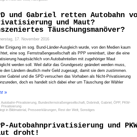
PD und Gabriel retten Autobahn v
rivatisierung und Maut?
nszeniertes Täuschungsmanöver?
erstag, 17. November 2016
der Einigung im sog. Bund-Länder-Ausgleich wurde, von den Medien kaum
htet, eine sog. Fernstraßengesellschaft als PPP vereinbart, über die eine
atisierung hauptsächlich von Autobahnteilen mit zugehöriger Maut
glicht werden soll. Weil dafür das Grundgesetz geändert werden muss,
e den Ländern deutlich mehr Geld zugesagt, damit sie dem zustimmen.
ster Gabriel und die SPD versuchen das Vorhaben als Nicht-Privatisierung
nzureden, doch es handelt sich dabei eher um Täuschung der Wähler
r »
:
Autobahn-Privatisierung
,
Bundesfernstraßengesellschaft
,
Dobrindt
,
Gabriel
,
ÖPP
,
PKW-
,
Privatisierung
egt in
Bildmaterial
,
Presseerklärungen
,
Rest der Welt
,
Sonstiges
PP-Autobahnprivatisierung und PK
aut droht!