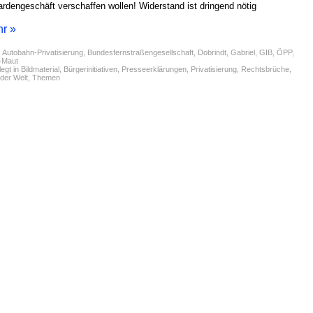
iardengeschäft verschaffen wollen! Widerstand ist dringend nötig
r »
:
Autobahn-Privatisierung
,
Bundesfernstraßengesellschaft
,
Dobrindt
,
Gabriel
,
GIB
,
ÖPP
,
Maut
egt in
Bildmaterial
,
Bürgerinitiativen
,
Presseerklärungen
,
Privatisierung
,
Rechtsbrüche
,
der Welt
,
Themen