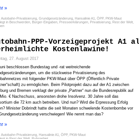
r »
:
Autobahn-Privatisierung
,
Grundgesetzänderung
,
Hansalinie A1
,
ÖPP
,
PKW-Maut
egt in
Beschwerden
,
Bürger-Eingaben
,
Presseerklärungen
,
Privatisierung
,
Rest der Welt
,
men
utobahn-PPP-Vorzeigeprojekt A1 a
erheimlichte Kostenlawine!
tag, 27. August 2017
uni beschlossen Bundestag und -rat weitreichende
dgesetzänderungen, um die stückweise Privatisierung des
bahnnetzes mit folgender PKW-Maut über ÖPP (Öffentlich Private
tner“schaft) zu ermöglichen. Beim Pilotprojekt dazu auf der A1 zwischen
urg und Bremen verklagt der private „Partner“ nun die Bundesrepublik auf
Mio. € Nachschuss, ansonsten drohe Insolvenz. 30 Jahre soll das
ortium die 72 km auch betreiben. Und nun? Wird die Erpressung Erfolg
n? Minister Dobrindt hatte die seit Monaten schwelende Kostenbombe vor
Grundgesetzänderung verschwiegen! Wie nennt man das?
r »
:
Autobahn-Privatisierung
,
Hansalinie A1
,
ÖPP
,
PKW-Maut
egt in
Rest der Welt
,
Ruhrgebiet