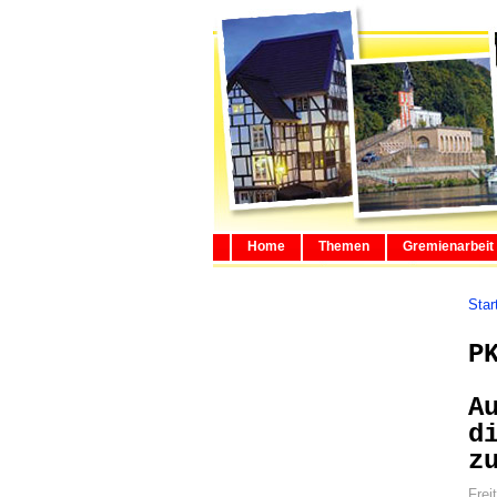
Home
Themen
Gremienarbeit
Star
P
A
d
z
Frei