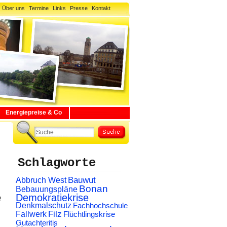
Über uns
Termine
Links
Presse
Kontakt
Energiepreise & Co
Schlagworte
Abbruch West
Bauwut
Bonan
Bebauungspläne
e
Demokratiekrise
Denkmalschutz
Fachhochschule
Filz
Fallwerk
Flüchtlingskrise
Gutachteritis