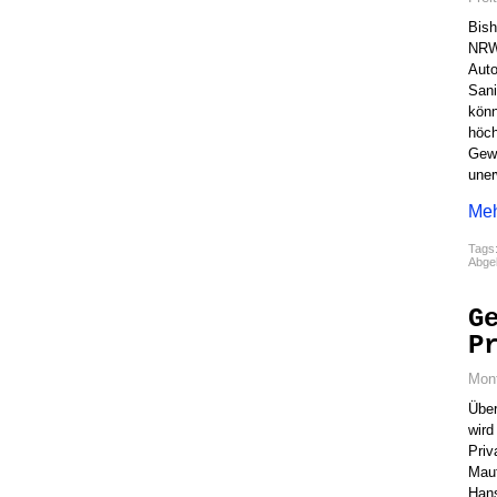
Bish
NRW 
Auto
Sani
könn
höch
Gewi
une
Meh
Tags
Abgel
G
P
Mon
Über
wird
Priv
Maut
Hans