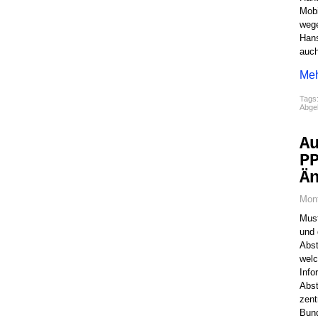
Mobi
wege
Hans
auch
Meh
Tags
Abgel
A
P
Ä
Mont
Must
und 
Abs
welc
Info
Abst
zent
Bun