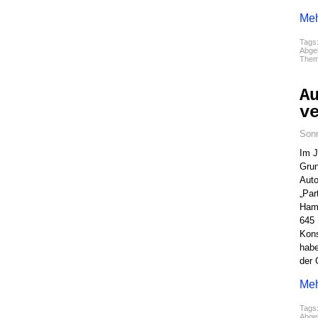
Meh
Tags
Abgel
The
A
v
Sonn
Im J
Grun
Auto
„Par
Hamb
645 
Kons
habe
der 
Meh
Tags
Abgel