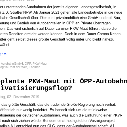
er unterstanden Autobahnen der jeweils eigenen Landesgesellschaft, in
z.B. StraßenNRW. Ab Januar 2021 gehen alle Landesbetriebe in die neue
bahn-Gesellschaft über. Diese ist privatrechtlich eine GmbH und soll Bau,
erung und Betrieb von Autobahnteilen in ÖPP an Private übertragen
en. Das wird sicherlich auf Dauer zu einer PKW-Maut führen, da so die
sten Renditen erreicht werden können. Doch in dem Dauer-Corona-Krisen-
tter geht selbst dieses größte Geschäft völlig unter und bleibt nahezu
rwähnt
r »
:
AutobahnGmbH
,
ÖPP
,
PKW-Maut
egt in
Rest der Welt
,
Themen
eplante PKW-Maut mit ÖPP-Autobah
rivatisierungsflop?
tag, 02. Dezember 2019
 das größte Geschäft, das die trudelnde GroKo-Regierung noch vorhat,
 öffentlich nur wenig berichtet. Es handelt sich um die stückweise
atisierung der deutschen Autobahnen, was auch die Einführung einer PKW-
 nach sich ziehen würde. Bei dem einst hochgelobten Vorzeigeprojekt
alinie A1 entschied nun das OLG, dass der Autobahngesellschaft „A1