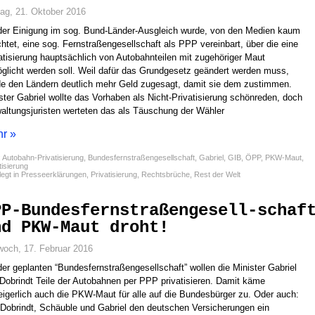
tag, 21. Oktober 2016
der Einigung im sog. Bund-Länder-Ausgleich wurde, von den Medien kaum
htet, eine sog. Fernstraßengesellschaft als PPP vereinbart, über die eine
atisierung hauptsächlich von Autobahnteilen mit zugehöriger Maut
glicht werden soll. Weil dafür das Grundgesetz geändert werden muss,
e den Ländern deutlich mehr Geld zugesagt, damit sie dem zustimmen.
ster Gabriel wollte das Vorhaben als Nicht-Privatisierung schönreden, doch
altungsjuristen werteten das als Täuschung der Wähler
r »
:
Autobahn-Privatisierung
,
Bundesfernstraßengesellschaft
,
Gabriel
,
GIB
,
ÖPP
,
PKW-Maut
,
tisierung
egt in
Presseerklärungen
,
Privatisierung
,
Rechtsbrüche
,
Rest der Welt
PP-Bundesfernstraßengesell-schaf
nd PKW-Maut droht!
woch, 17. Februar 2016
der geplanten “Bundesfernstraßengesellschaft” wollen die Minister Gabriel
Dobrindt Teile der Autobahnen per PPP privatisieren. Damit käme
igerlich auch die PKW-Maut für alle auf die Bundesbürger zu. Oder auch:
Dobrindt, Schäuble und Gabriel den deutschen Versicherungen ein