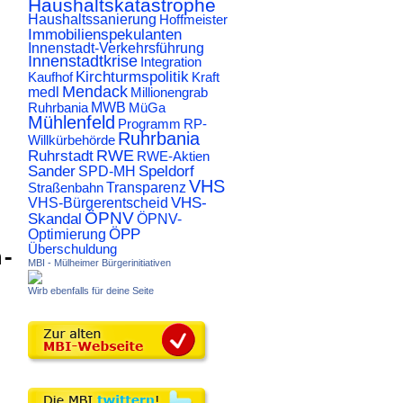
Haushaltskatastrophe
Haushaltssanierung
Hoffmeister
Immobilienspekulanten
Innenstadt-Verkehrsführung
Innenstadtkrise
Integration
Kirchturmspolitik
Kaufhof
Kraft
Mendack
medl
Millionengrab
Ruhrbania
MWB
MüGa
Mühlenfeld
Programm
RP-
Ruhrbania
Willkürbehörde
RWE
Ruhrstadt
RWE-Aktien
Sander
Speldorf
SPD-MH
VHS
Transparenz
Straßenbahn
VHS-
VHS-Bürgerentscheid
ÖPNV
Skandal
ÖPNV-
ÖPP
Optimierung
Überschuldung
n-
MBI - Mülheimer Bürgerinitiativen
Wirb ebenfalls für deine Seite