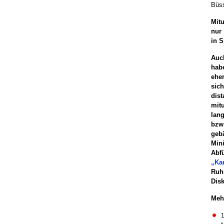
Büs
Mit
nur
in S
Auc
hab
ehe
sic
dis
mitu
lang
bzw
geb
Mini
Abf
„Kar
Ruh
Disk
Meh
1