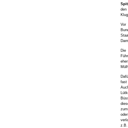
Spit
den
Klu
Vor
Bun
Staa
Dame
Die 
Führ
eher
Mülh
Dafü
fast
Auch
Lütk
Büss
die
zumi
ode
ver
z.B