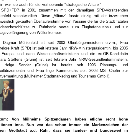
in war sie auch für die verheerende “strategische Allianz”
 SPD+FDP in 2001 zusammen mit der damaligen SPD-Vorsitzenden
enfeld verantwortlich. Diese „Allianz“ fasste einzig mit der inzwischen
weislich gekauften Überläuferstimme von Yassine die für die Stadt fatalen
ndsatzbeschlüsse zu Ruhrbania sowie zum Flughafenausbau und zur
ragsverlängerung von Wüllenkemper.
u Dagmar Mühlenfeld ist seit 2003 Oberbürgermeisterin u.v.m., Frau
elore Kraft (SPD) ist seit letztem Jahr NRW-Ministerpräsidentin, bis 2005
t Europa- und dann Wissenschaftsministerin und die ex-OB-Kandidatin
ara Steffens (Grüne) ist seit letztem Jahr NRW-Gesundheitsministerin.
u Helga Sander (Grüne) ist bereits seit 1996 Planungs- und
eltdezernentin und Frau Inge Kammerichs seit 2008 MST-Chefin zur
tvermarktung (Mülheimer Stadtmarketing und Tourismus GmbH).
zum: Von Mülheims Spitzendamen haben etliche recht hohe
itionen inne. Nun war das schon immer ein Markenzeichen der
inen Großstadt a.d. Ruhr, dass sie landes- und bundesweit in