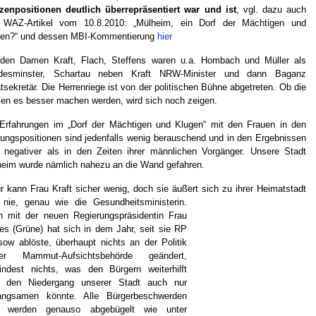
zenpositionen deutlich überrepräsentiert war und ist
, vgl. dazu auch
 WAZ-Artikel vom 10.8.2010: „Mülheim, ein Dorf der Mächtigen und
gen?“ und dessen MBI-Kommentierung
hier
 den Damen Kraft, Flach, Steffens waren u.a. Hombach und Müller als
desminster, Schartau neben Kraft NRW-Minister und dann Baganz
tsekretär. Die Herrenriege ist von der politischen Bühne abgetreten. Ob die
n es besser machen werden, wird sich noch zeigen.
Erfahrungen im „Dorf der Mächtigen und Klugen“ mit den Frauen in den
ungspositionen sind jedenfalls wenig berauschend und in den Ergebnissen
 negativer als in den Zeiten ihrer männlichen Vorgänger. Unsere Stadt
eim wurde nämlich nahezu an die Wand gefahren.
r kann Frau Kraft sicher wenig, doch sie äußert sich zu ihrer Heimatstadt
 nie, genau
wie die Gesundheitsministerin.
 mit der neuen Regierungspräsidentin Frau
es (Grüne) hat sich in dem Jahr, seit sie RP
ow ablöste, überhaupt nichts an der Politik
ser Mammut-Aufsichtsbehörde geändert,
ndest nichts, was den Bürgern weiterhilft
r den Niedergang unserer Stadt auch nur
langsamen könnte. Alle Bürgerbeschwerden
. werden genauso abgebügelt wie unter