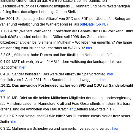
ülheimer Grünen sich an das RWE verkauften, beim erbärmlichen
usschlussversuch des Gründungsmitglieds L. Reinhard und beim raketenartigen
ufstieg ihres damaligen Lebensgefährten Steitz
hier
ov. 2001: Zur „strategischen Allianz“ von SPD und FDP per Überläufer: Betrug am
ähler und Verfälschung der Wahlergebnisse! als
pdf-Datei (56 KB)
1.12.04 zu: „Weitere Politiker bei Konzernen auf Gehaltsliste“ FDP-Politikerin Ulrik
lach (MdB) kassiert neben ihren Diäten seit 1998 das Gehalt einer
ollzeitbeschäftigten bei Siemens in Mülheim – Wo leben wir eigentlich? Wie lange
geht der Krug zum Brunnen? Leserbrief an WAZ+NRZ
hier
2.2.05: „Mülheims hohe Damen und ihre fürstlichen Nebeneinkünfte“
hier
0.4.09: MST, oh weh, oh weh?! MBI fordern Auflösung der kontraproduktiven
tadttochter!
hier
0.4.10: Sander freisetzen! Das wäre der effektivste Sparvorschlag!
hier
ünktlich zum 1. April 2011: Frau Sander hoch- und weggelobt!
hier
6.10.11: Das unwürdige Postengeschacher von SPD und CDU zur Sanderabwahl
ier
7.7.10: MBI-Brief an die beiden Mülheimer Mitglieder der neuen Landesregierung,
rau Ministerpräsidentin Hannelore Kraft und Frau Gesundheitsministerin Barbara
teffens, und die Antworten von Frau Kraft
hier
(Steffens antwortete nie!)
8.3.11: RP lobt Nothaushalt?!! Wie bitte? Aus Düsseldorf nichts Neues trotz neuer
Chefin
hier
0.3.11: Mülheim am Scheideweg und jämmerlich versagt und vertagt!
hier