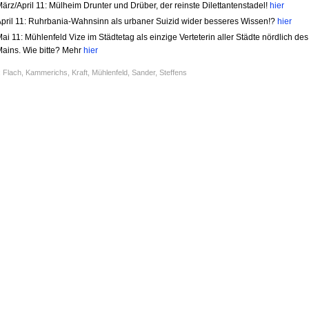
ärz/April 11: Mülheim Drunter und Drüber, der reinste Dilettantenstadel!
hier
pril 11: Ruhrbania-Wahnsinn als urbaner Suizid wider besseres Wissen!?
hier
ai 11: Mühlenfeld Vize im Städtetag als einzige Verteterin aller Städte nördlich des
ains. Wie bitte? Mehr
hier
:
Flach
,
Kammerichs
,
Kraft
,
Mühlenfeld
,
Sander
,
Steffens