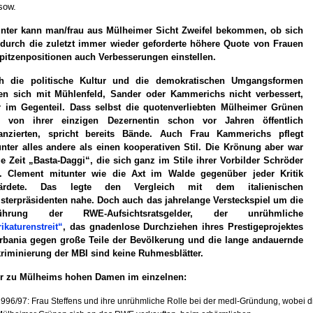
sow.
unter kann man/frau aus Mülheimer Sicht Zweifel bekommen, ob sich
 durch die zuletzt immer wieder geforderte höhere Quote von Frauen
pitzenpositionen auch Verbesserungen einstellen.
h die politische Kultur und die demokratischen Umgangsformen
en sich mit Mühlenfeld, Sander oder Kammerichs nicht verbessert,
r im Gegenteil. Dass selbst die quotenverliebten Mülheimer Grünen
h von ihrer einzigen Dezernentin schon vor Jahren öffentlich
tanzierten, spricht bereits Bände. Auch Frau Kammerichs pflegt
nter alles andere als einen kooperativen Stil. Die Krönung aber war
e Zeit „Basta-Daggi“, die sich ganz im Stile ihrer Vorbilder Schröder
. Clement mitunter wie die Axt im Walde gegenüber jeder Kritik
ärdete. Das legte den Vergleich mit dem italienischen
sterpräsidenten nahe. Doch auch das jahrelange Versteckspiel um die
ührung der RWE-Aufsichtsratsgelder, der unrühmliche
ikaturenstreit“
, das gnadenlose Durchziehen ihres Prestigeprojektes
rbania gegen große Teile der Bevölkerung und die lange andauernde
riminierung der MBI sind keine Ruhmesblätter.
r zu Mülheims hohen Damen im einzelnen:
996/97: Frau Steffens und ihre unrühmliche Rolle bei der medl-Gründung, wobei d