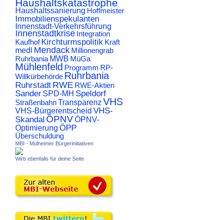
Haushaltskatastrophe
Haushaltssanierung
Hoffmeister
Immobilienspekulanten
Innenstadt-Verkehrsführung
Innenstadtkrise
Integration
Kirchturmspolitik
Kaufhof
Kraft
Mendack
medl
Millionengrab
Ruhrbania
MWB
MüGa
Mühlenfeld
Programm
RP-
Ruhrbania
Willkürbehörde
RWE
Ruhrstadt
RWE-Aktien
Sander
Speldorf
SPD-MH
VHS
Transparenz
Straßenbahn
VHS-
VHS-Bürgerentscheid
ÖPNV
Skandal
ÖPNV-
ÖPP
Optimierung
Überschuldung
MBI - Mülheimer Bürgerinitiativen
Wirb ebenfalls für deine Seite