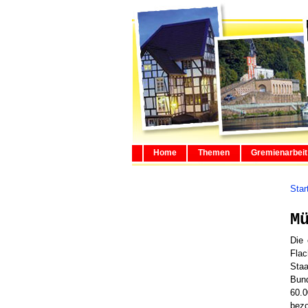
Home
Themen
Gremienarbeit
Star
M
Die 
Fla
Sta
Bun
60.0
bezo