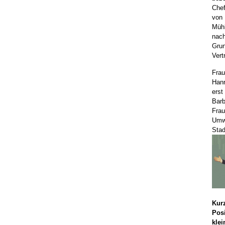
Chef
von
Mühl
nach
Gru
Vert
Fra
Hann
ers
Barb
Fra
Umw
Stad
Kur
Pos
kle