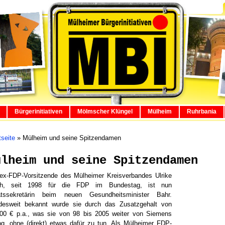
Bürgerinitiativen
Mölmscher Klüngel
Mülheim
Ruhrbania
tseite
»
Mülheim und seine Spitzendamen
ülheim und seine Spitzendamen
ex-FDP-Vorsitzende des Mülheimer Kreisverbandes Ulrike
ch, seit 1998 für die FDP im Bundestag, ist nun
atssekretärin beim neuen Gesundheitsminister Bahr.
desweit bekannt wurde sie durch das Zusatzgehalt von
00 € p.a., was sie von 98 bis 2005 weiter von Siemens
g, ohne (direkt) etwas dafür zu tun. Als Mülheimer FDP-