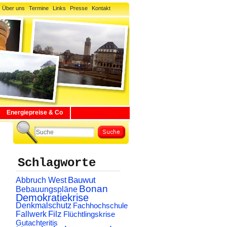
Über uns
Termine
Links
Presse
Kontakt
Energiepreise & Co
Schlagworte
Abbruch West
Bauwut
Bonan
Bebauungspläne
Demokratiekrise
Denkmalschutz
Fachhochschule
Filz
Fallwerk
Flüchtlingskrise
Gutachteritis