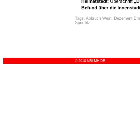
Heimatstadt
: Überschrift
„D
Befund über die Innenstadt
Tags:
Abbruch West
,
Dezernent Ern
Sportfilz
© 2010 MBI-MH.DE