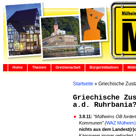
Home
Themen
Gremienarbeit
Bürgerinitiativen
Mölm
Startseite
»
Griechische Zust
Griechische Zu
a.d. Ruhrbania
3.8.11:
“Mülheims OB fordert 
Kommunen” (
WAZ Mülheim
nichts aus dem Landest(r)o
Kämmerer immer gefordert, 