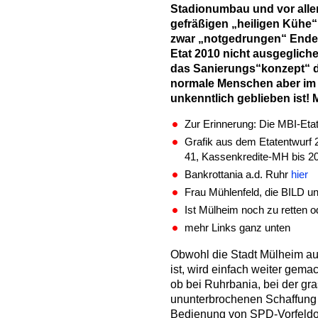
Stadionumbau und vor alle
gefräßigen „heiligen Kühe“
zwar „notgedrungen“ Ende 
Etat 2010 nicht ausgegliche
das Sanierungs“konzept“ de
normale Menschen aber im E
unkenntlich geblieben ist!
Zur Erinnerung: Die MBI-Eta
Grafik aus dem Etatentwurf 2
41, Kassenkredite-MH bis 2
Bankrottania a.d. Ruhr
hier
Frau Mühlenfeld, die BILD u
Ist Mülheim noch zu retten o
mehr Links ganz unten
Obwohl die Stadt Mülheim auc
ist, wird einfach weiter gema
ob bei Ruhrbania, bei der gra
ununterbrochenen Schaffung
Bedienung von SPD-Vorfeldo