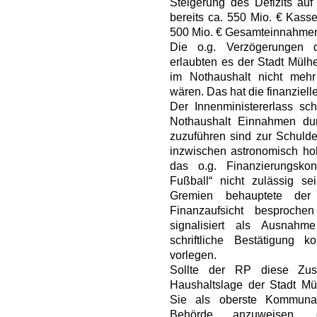
Steigerung des Defizits au
bereits ca. 550 Mio. € Kasse
500 Mio. € Gesamteinnahme
Die o.g. Verzögerungen 
erlaubten es der Stadt Mülh
im Nothaushalt nicht meh
wären. Das hat die finanziell
Der Innenministererlass sch
Nothaushalt Einnahmen du
zuzuführen sind zur Schulde
inzwischen astronomisch ho
das o.g. Finanzierungskon
Fußball“ nicht zulässig s
Gremien behauptete der
Finanzaufsicht besproch
signalisiert als Ausnahm
schriftliche Bestätigung
vorlegen.
Sollte der RP diese Zus
Haushaltslage der Stadt Mü
Sie als oberste Kommunala
Behörde anzuweisen,