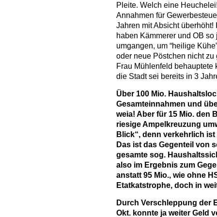
Pleite. Welch eine Heuchelei
Annahmen für Gewerbesteuer
Jahren mit Absicht überhöht!
haben Kämmerer und OB so j
umgangen, um “heilige Kühe
oder neue Pöstchen nicht zu 
Frau Mühlenfeld behauptete ku
die Stadt sei bereits in 3 Jah
Über 100 Mio. Haushaltsloch
Gesamteinnahmen und über
weia! Aber für 15 Mio. den 
riesige Ampelkreuzung umw
Blick“, denn verkehrlich is
Das ist das Gegenteil von 
gesamte sog. Haushaltssic
also im Ergebnis zum Gegen
anstatt 95 Mio., wie ohne 
Etatkatstrophe, doch in wei
Durch Verschleppung der E
Okt. konnte ja weiter Geld v