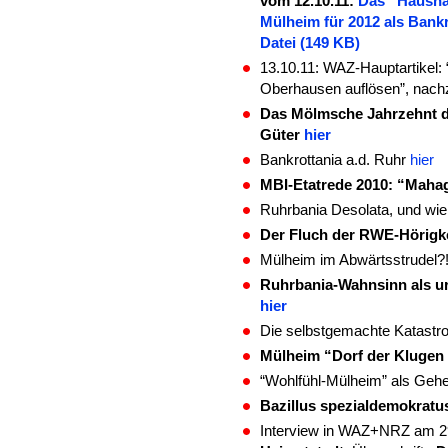
vom 12.10.11:
Das “Hausha
Mülheim für 2012 als Bankr
Datei (149 KB)
13.10.11: WAZ-Hauptartikel: 
Oberhausen auflösen”, nac
Das Mölmsche Jahrzehnt de
Güter
hier
Bankrottania a.d. Ruhr
hier
MBI-Etatrede 2010
: “Maha
Ruhrbania Desolata, und wie
Der Fluch der RWE-Hörigk
Mülheim im Abwärtsstrudel?
Ruhrbania-Wahnsinn als ur
hier
Die selbstgemachte Katast
Mülheim “Dorf der Kluge
“Wohlfühl-Mülheim” als Gehe
Bazillus spezialdemokratu
Interview in WAZ+NRZ am 2