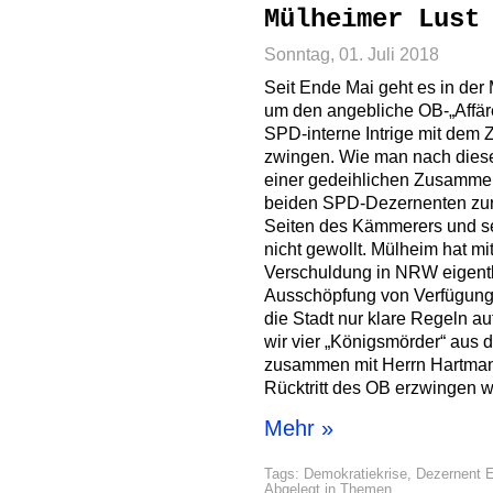
Mülheimer Lust
Sonntag, 01. Juli 2018
Seit Ende Mai geht es in der
um den angebliche OB-„Affäre
SPD-interne Intrige mit dem Z
zwingen. Wie man nach dies
einer gedeihlichen Zusamme
beiden SPD-Dezernenten zurüc
Seiten des Kämmerers und se
nicht gewollt. Mülheim hat mi
Verschuldung in NRW eigentl
Ausschöpfung von Verfügungs
die Stadt nur klare Regeln a
wir vier „Königsmörder“ aus 
zusammen mit Herrn Hartman
Rücktritt des OB erzwingen 
Mehr »
Tags:
Demokratiekrise
,
Dezernent E
Abgelegt in
Themen