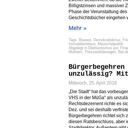
Billigstzinsen und massiver 
Phase der Verunstaltung des 
Geschichtsbücher eingehen w
Mehr »
Tags:
Bauwut
,
Demokratiekrise
,
Fri
Immobilienblase
,
Mauschelpolitik
Abgelegt in
Dilettantismus pur
,
Fin
Mülheim
,
Presseerklärungen
,
Rat d
Bürgerbegehren
unzulässig? Mi
Mittwoch, 25. April 2018
„Die Stadt“ hat das vorbeuge
VHS in der MüGa“ als unzuläs
Rechtsdezernent richte es s
Dez. und sei deshalb verfrist
Bürgerbegehren richtet sich 
diesen Ratsbeschluss, aber i
Stadtdirektor. Außerdem gibt