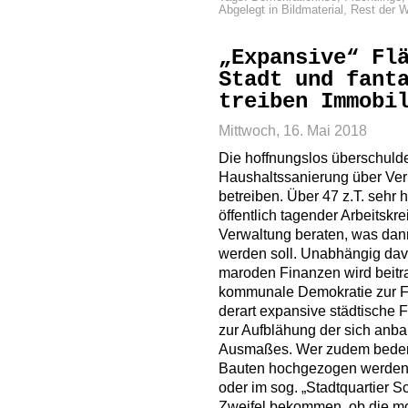
Abgelegt in
Bildmaterial
,
Rest der W
„Expansive“ Fl
Stadt und fant
treiben Immobi
Mittwoch, 16. Mai 2018
Die hoffnungslos überschulde
Haushaltssanierung über Ver
betreiben. Über 47 z.T. sehr h
öffentlich tagender Arbeitskre
Verwaltung beraten, was dan
werden soll. Unabhängig dav
maroden Finanzen wird beitr
kommunale Demokratie zur Fa
derart expansive städtische F
zur Aufblähung der sich anb
Ausmaßes. Wer zudem bedenkt,
Bauten hochgezogen werden, o
oder im sog. „Stadtquartier Sch
Zweifel bekommen, ob die m