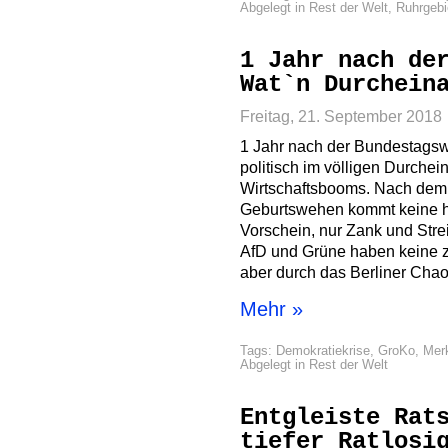
Abgelegt in
Rest der Welt
,
Ruhrgebi
1 Jahr nach de
Wat`n Durchein
Freitag, 21. September 2018
1 Jahr nach der Bundestagsw
politisch im völligen Durche
Wirtschaftsbooms. Nach dem
Geburtswehen kommt keine 
Vorschein, nur Zank und Stre
AfD und Grüne haben keine 
aber durch das Berliner Cha
Mehr »
Tags:
Demokratiekrise
,
GroKo
,
Mer
Abgelegt in
Rest der Welt
Entgleiste Rat
tiefer Ratlosi