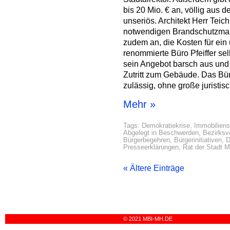
bis 20 Mio. € an, völlig aus d
unseriös. Architekt Herr Teich
notwendigen Brandschutzmaßn
zudem an, die Kosten für ei
renommierte Büro Pfeiffer sel
sein Angebot barsch aus und 
Zutritt zum Gebäude. Das Bü
zulässig, ohne große juristisc
Mehr »
Tags:
Demokratiekrise
,
Immobiliens
Abgelegt in
Beschwerden
,
Bezirksv
Bürgerbegehren
,
Bürgerinitiativen
,
D
Presseerklärungen
,
Rat der Stadt 
« Ältere Einträge
© 2021 MBI-MH.DE