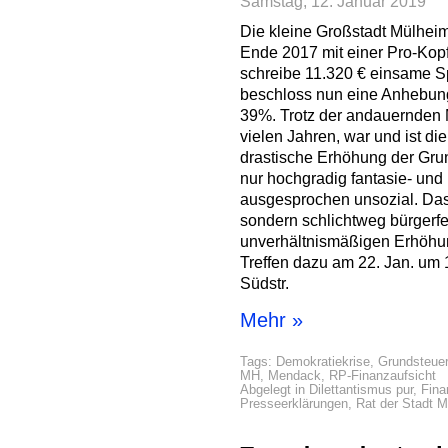
Samstag, 12. Januar 2019
Die kleine Großstadt Mülhei
Ende 2017 mit einer Pro-Kop
schreibe 11.320 € einsame S
beschloss nun eine Anhebun
39%. Trotz der andauernden M
vielen Jahren, war und ist di
drastische Erhöhung der Grun
nur hochgradig fantasie- und
ausgesprochen unsozial. Das 
sondern schlichtweg bürgerfe
unverhältnismäßigen Erhöhu
Treffen dazu am 22. Jan. um 
Südstr.
Mehr »
Tags:
Demokratiekrise
,
Grundsteue
MH
,
Mendack
,
RP-Finanzaufsicht
Abgelegt in
Dilettantismus pur
,
Fin
Presseerklärungen
,
Rat der Stadt 