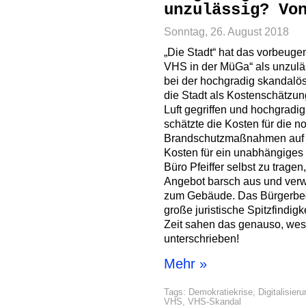
unzulässig? Vo
Sonntag, 26. August 2018
„Die Stadt“ hat das vorbeuge
VHS in der MüGa“ als unzulä
bei der hochgradig skandalö
die Stadt als Kostenschätzung
Luft gegriffen und hochgradig
schätzte die Kosten für die 
Brandschutzmaßnahmen auf ca
Kosten für ein unabhängiges
Büro Pfeiffer selbst zu tragen
Angebot barsch aus und verwe
zum Gebäude. Das Bürgerbege
große juristische Spitzfindig
Zeit sahen das genauso, wes
unterschrieben!
Mehr »
Tags:
Demokratiekrise
,
Digitalisier
VHS
,
VHS-Skandal