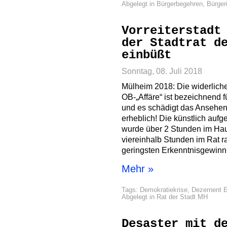
Abgelegt in
Bürgerbegehren
,
Bürgeri
Vorreiterstadt
der Stadtrat d
einbüßt
Sonntag, 08. Juli 2018
Mülheim 2018: Die widerliche
OB-„Affäre“ ist bezeichnend
und es schädigt das Ansehen
erheblich! Die künstlich auf
wurde über 2 Stunden im Ha
viereinhalb Stunden im Rat r
geringsten Erkenntnisgewinn 
Mehr »
Tags:
Demokratiekrise
,
Dezernent E
Abgelegt in
Rat der Stadt MH
Desaster mit d