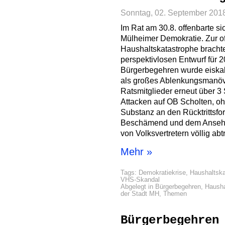
Sonntag, 02. September 201
Im Rat am 30.8. offenbarte s
Mülheimer Demokratie. Zur of
Haushaltskatastrophe bracht
perspektivlosen Entwurf für 2
Bürgerbegehren wurde eiskalt
als großes Ablenkungsmanöver
Ratsmitglieder erneut über 3
Attacken auf OB Scholten, o
Substanz an den Rücktrittsfo
Beschämend und dem Ansehe
von Volksvertretern völlig abt
Mehr »
Tags:
Demokratiekrise
,
Haushaltska
VHS-Skandal
Abgelegt in
Bürgerbegehren
,
Hausha
der Stadt MH
,
Themen
Bürgerbegehren