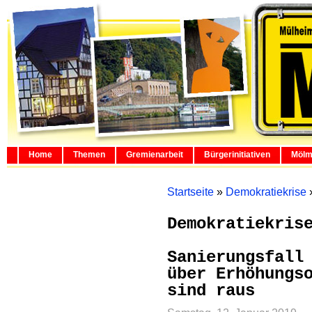
Home
Themen
Gremienarbeit
Bürgerinitiativen
Mölm
Startseite
»
Demokratiekrise
Demokratiekris
Sanierungsfall
über Erhöhungs
sind raus