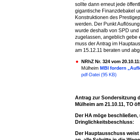
sollte dann erneut jede öffen
gigantische Finanzdebakel u
Konstruktionen des Prestigep
werden. Der Punkt Auflösung
wurde deshalb von SPD und 
zugelassen, angeblich gebe e
muss der Antrag im Hauptaus
am 15.12.11 beraten und ab
NRhZ Nr. 324 vom 20.10.11
Mülheim
MBI fordern „Auf
pdf-Datei (95 KB)
Antrag zur Sondersitzung 
Mülheim am 21.10.11
,
TO öf
Der HA möge beschließen
,
Dringlichkeitsbeschluss:
Der Hauptausschuss weist 
an, alle Schritte in die Weg