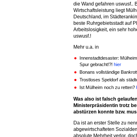
die Wand gefahren uswusf..
Wirtschaftsleistung liegt Mül
Deutschland, im Städterankin
beste Ruhrgebietsstadt auf P
Arbeitslosigkeit, ein sehr h
uswusf.!
Mehr u.a. in
Innenstadtdesaster: Mülheim
Spur gebracht!?!
hier
Bonans vollständige Bankrot
Trostloses Speldorf als städ
Ist Mülheim noch zu retten?
Was also ist falsch gelaufe
Ministerpräsidentin trotz 
abstürzen konnte bzw. mus
Da ist an erster Stelle zu ne
abgewirtschafteten Sozialdem
absolute Mehrheit verlor, do