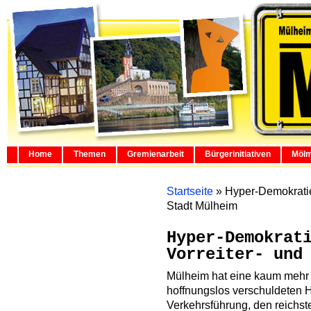
Home
Themen
Gremienarbeit
Bürgerinitiativen
Mölm
Startseite
»
Hyper-Demokratie
Stadt Mülheim
Hyper-Demokrat
Vorreiter- und
Mülheim hat eine kaum mehr l
hoffnungslos verschuldeten H
Verkehrsführung, den reichste