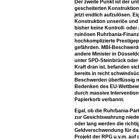
Der zweite Punkt ist der un
gescheiterten Konstruktio
jetzt endlich aufzulösen. E
Konstruktion unseriös und 
bisher keine Kontroll- oder
ruinösen Ruhrbania-Finanz
hochkomplizierte Prestigep
gefährden. MBI-Beschwerde
andere Minister in Düsseld
unter SPD-Steinbrück oder 
Kraft dran ist, befanden s
bereits in recht schwindsü
Beschwerden überflüssig m
Bedenken des EU-Wettbew
durch massive Interventio
Papierkorb verbannt.
Egal, ob die Ruhrbania-Par
zur Gesichtswahrung nieder
oder lang werden die richti
Geldverschwendung für das
Projekt der RPG u.v.m. au