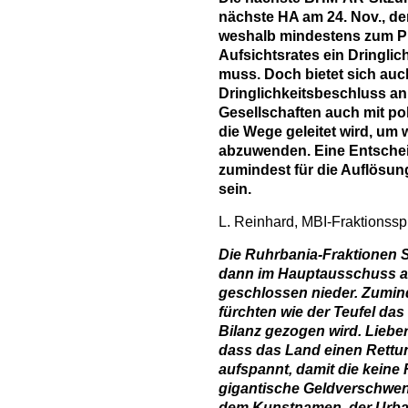
nächste HA am 24. Nov., de
weshalb mindestens zum P
Aufsichtsrates ein Dringli
muss. Doch bietet sich auc
Dringlichkeitsbeschluss an,
Gesellschaften auch mit po
die Wege geleitet wird, um
abzuwenden. Eine Entschei
zumindest für die Auflösun
sein.
L. Reinhard, MBI-Fraktionssp
Die Ruhrbania-Fraktionen
dann im Hauptausschuss am
geschlossen nieder. Zumind
fürchten wie der Teufel da
Bilanz gezogen wird. Lieber
dass das Land einen Rettun
aufspannt, damit die keine
gigantische Geldverschwen
dem Kunstnamen, der Urbani