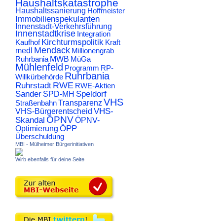
Haushaltskatastrophe
Haushaltssanierung
Hoffmeister
Immobilienspekulanten
Innenstadt-Verkehrsführung
Innenstadtkrise
Integration
Kirchturmspolitik
Kaufhof
Kraft
Mendack
medl
Millionengrab
Ruhrbania
MWB
MüGa
Mühlenfeld
Programm
RP-
Ruhrbania
Willkürbehörde
RWE
Ruhrstadt
RWE-Aktien
Sander
Speldorf
SPD-MH
VHS
Transparenz
Straßenbahn
VHS-
VHS-Bürgerentscheid
ÖPNV
Skandal
ÖPNV-
ÖPP
Optimierung
Überschuldung
MBI - Mülheimer Bürgerinitiativen
Wirb ebenfalls für deine Seite