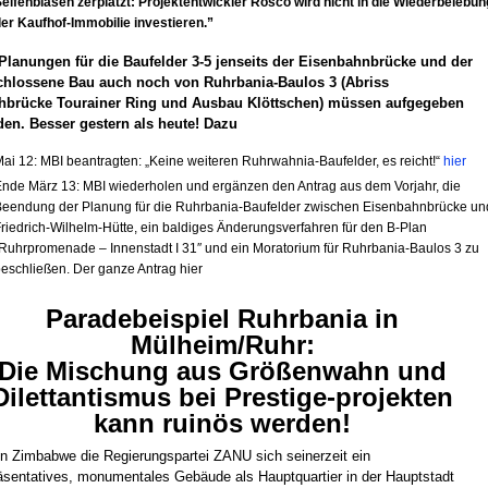
eifenblasen zerplatzt: Projektentwickler Rosco wird nicht in die Wiederbelebun
er Kaufhof-Immobilie investieren.”
Planungen für die Baufelder 3-5 jenseits der Eisenbahnbrücke und der
chlossene Bau auch noch von Ruhrbania-Baulos 3 (Abriss
hbrücke Tourainer Ring und Ausbau Klöttschen) müssen aufgegeben
en. Besser gestern als heute! Dazu
ai 12: MBI beantragten: „Keine weiteren Ruhrwahnia-Baufelder, es reicht!“
hier
nde März 13: MBI wiederholen und ergänzen den Antrag aus dem Vorjahr, die
eendung der Planung für die Ruhrbania-Baufelder zwischen Eisenbahnbrücke un
riedrich-Wilhelm-Hütte, ein baldiges Änderungsverfahren für den B-Plan
Ruhrpromenade – Innenstadt I 31″ und ein Moratorium für Ruhrbania-Baulos 3 zu
eschließen. Der ganze Antrag hier
Paradebeispiel Ruhrbania in
Mülheim/Ruhr:
Die Mischung aus Größenwahn und
Dilettantismus bei
Prestige-projekten
kann ruinös werden!
in Zimbabwe die Regierungspartei ZANU sich seinerzeit ein
äsentatives, monumentales Gebäude als Hauptquartier in der Hauptstadt