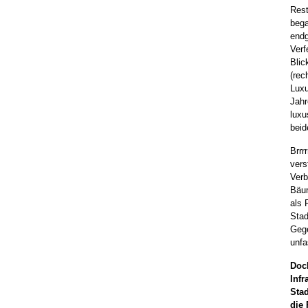
Rest
bega
endg
Verf
Blic
(rec
Luxu
Jahr
lux
beid
Brrr
vers
Verb
Bäum
als 
Stad
Geg
unfa
Doch
Infr
Sta
die 