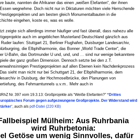
re baute, nannten die Afrikaner das einen „weißen Elefanten“, der ihnen
Essen wegnehme. Doch nicht nur in Diktaturen möchten viele Herrschende
Prestigeprojekten und am besten gleich Monumentalbauten in die
hichte eingehen, koste es, was es wolle.
tzt zeigte sich allerdings immer häufiger und fast überall, dass nahezu alle
tigeprojekte auch im angeblichen Musterland Deutschland gänzlich aus
Ruder laufen: Stuttgart 21, Berliner Flughafen, Duisburger Landesarchiv,
Nürburgring, die Elbphilharmonie, das Bonner „World Trade Center“, die
er U-Bahn, das Dortmunder U und, und, und … sind nur wenige bekanntere
piele der ganz großen Dimension. Dennoch setzte bei den z.T.
enwahnsinnigen Prestigeprojekten auf allen Ebenen kein Nachdenkprozess
 Das sieht man nicht nur bei Schuttgart 21, der Elbphilharmonie, dem
esarchiv in Duisburg, der Hochmoselbrücke, den Planungen von
ertiefung, des Fehmarntunnels u.v.m.. Mehr auch in
RhZ Nr. 397 vom 19.3.13: Großprojekte als “Weiße Elefanten?”
“Drittes
europäisches Forum gegen aufgezwungene Großprojekte.
Der Widerstand wird
tärker
“
, auch als
pdf-Datei (220 KB)
Fallbeispiel Mülheim: Aus Ruhrbania
wird Ruhrbetonia:
iel Getöse um wenig Sinnvolles, dafür