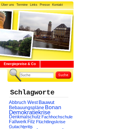
Über uns
Termine
Links
Presse
Kontakt
Energiepreise & Co
Schlagworte
Abbruch West
Bauwut
Bonan
Bebauungspläne
Demokratiekrise
Denkmalschutz
Fachhochschule
Filz
Fallwerk
Flüchtlingskrise
Gutachteritis