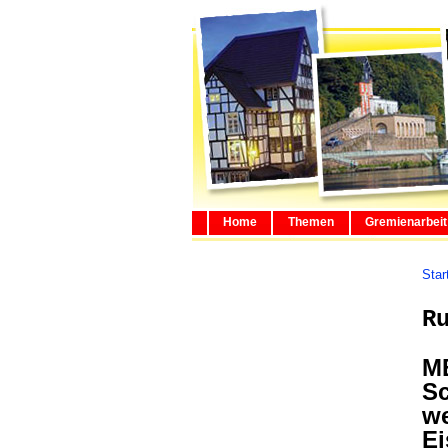
Home
Themen
Gremienarbeit
Star
R
MB
Sc
we
E