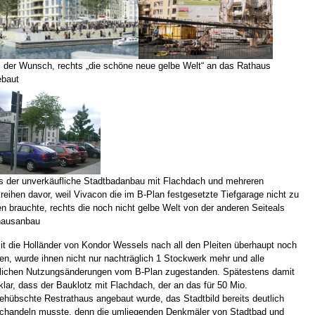
s der Wunsch, rechts „die schöne neue gelbe Welt“ an das Rathaus
ebaut
s der unverkäufliche Stadtbadanbau mit Flachdach und mehreren
reihen davor, weil Vivacon die im B-Plan festgesetzte Tiefgarage nicht zu
n brauchte, rechts die noch nicht gelbe Welt von der anderen Seiteals
hausanbau
t die Holländer von Kondor Wessels nach all den Pleiten überhaupt noch
en, wurde ihnen nicht nur nachträglich 1 Stockwerk mehr und alle
ichen Nutzungsänderungen vom B-Plan zugestanden. Spätestens damit
klar, dass der Bauklotz mit Flachdach, der an das für 50 Mio.
ehübschte Restrathaus angebaut wurde, das Stadtbild bereits deutlich
chandeln musste, denn die umliegenden Denkmäler von Stadtbad und