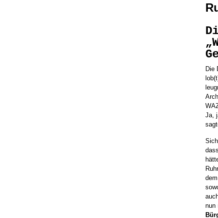
Ru
D
„
G
Die 
lob(
leug
Arch
WAZ
Ja, 
sagt
Sich
dass
hätt
Ruhr
dem 
sowo
auch
nun
Bür