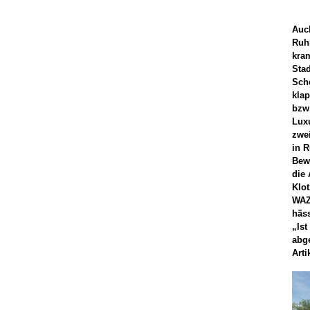
Auch
Ruh
kram
Sta
Sch
kla
bzw.
Luxu
zwe
in 
Bew
die 
Klot
WAZ,
häss
„Ist
abge
Arti