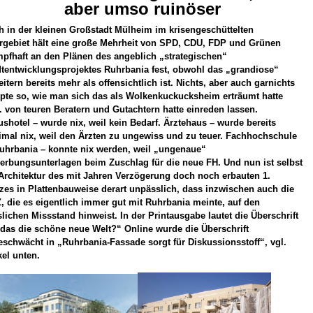
aber umso ruinöser
 in der kleinen Großstadt Mülheim im krisengeschüttelten
rgebiet hält eine große Mehrheit von SPD, CDU, FDP und Grünen
pfhaft an den Plänen des angeblich „strategischen“
dtentwicklungsprojektes Ruhrbania fest, obwohl das „grandiose“
eitern
bereits mehr als offensichtlich ist. Nichts, aber auch garnichts
ppte so, wie man sich das als Wolkenkuckucksheim erträumt hatte
 von teuren Beratern und Gutachtern hatte einreden lassen.
shotel – wurde nix, weil kein Bedarf. Ärztehaus – wurde bereits
imal nix, weil den Ärzten zu ungewiss und zu teuer. Fachhochschule
Ruhrbania – konnte nix werden,
weil „ungenaue“
erbungsunterlagen beim Zuschlag für die neue FH.
Und nun ist selbst
Architektur des mit Jahren Verzögerung doch noch erbauten 1.
zes in Plattenbauweise derart unpässlich, dass inzwischen auch die
 die es eigentlich immer gut mit Ruhrbania meinte, auf den
lichen Missstand hinweist. In der Printausgabe lautet die Überschrift
 das die schöne neue Welt?“ Online wurde die Überschrift
schwächt in „Ruhrbania-Fassade sorgt für Diskussionsstoff“, vgl.
kel unten.