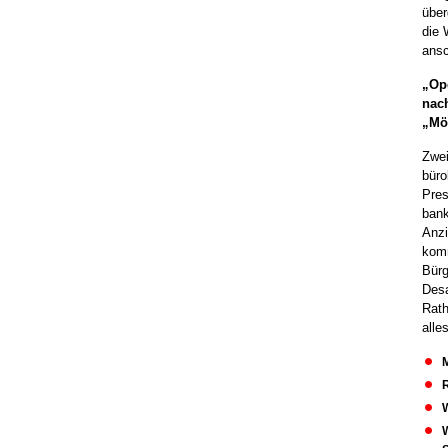
über
die 
ansc
„Ope
nach
„Mö
Zwei
büro
Pres
bank
Anzi
komm
Bürg
Desa
Rath
alle
M
R
W