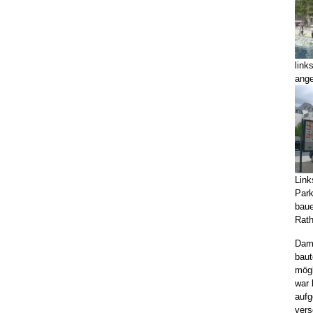
link
ang
Link
Park
baue
Rat
Dami
baut
mögl
war 
aufg
vers