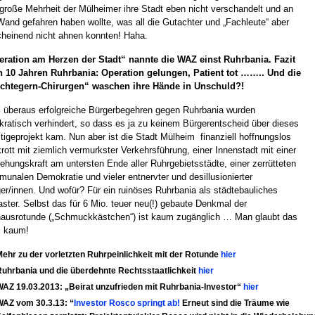
große Mehrheit der Mülheimer ihre Stadt eben nicht verschandelt und an
Wand gefahren haben wollte, was all die Gutachter und „Fachleute“ aber
heinend nicht ahnen konnten! Haha.
ration am Herzen der Stadt“ nannte die WAZ einst Ruhrbania. Fazit
 10 Jahren Ruhrbania: Operation gelungen, Patient tot …….. Und die
chtegern-Chirurgen“ waschen ihre Hände in Unschuld?!
 überaus erfolgreiche Bürgerbegehren gegen Ruhrbania wurden
kratisch verhindert, so dass es ja zu keinem Bürgerentscheid über dieses
tigeprojekt kam. Nun aber ist die Stadt Mülheim finanziell hoffnungslos
rott mit ziemlich vermurkster Verkehrsführung, einer Innenstadt mit einer
ehungskraft am untersten Ende aller Ruhrgebietsstädte, einer zerrütteten
unalen Demokratie und vieler entnervter und desillusionierter
er/innen. Und wofür? Für ein ruinöses Ruhrbania als städtebauliches
ster. Selbst das für 6 Mio. teuer neu(!) gebaute Denkmal der
ausrotunde („Schmuckkästchen“) ist kaum zugänglich … Man glaubt das
s kaum!
ehr zu der vorletzten Ruhrpeinlichkeit mit der Rotunde
hier
uhrbania und die überdehnte Rechtsstaatlichkeit
hier
AZ 19.03.2013: „Beirat unzufrieden mit Ruhrbania-Investor“
hier
WAZ vom 30.3.13: “
Investor Rosco springt ab!
Erneut sind die Träume wie