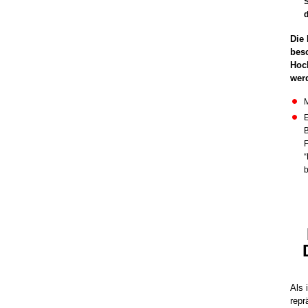
S
d
Die 
bes
Hoc
werd
M
E
B
F
“
b
Als 
repr