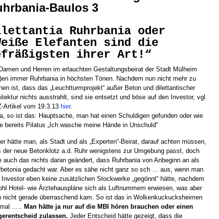
hrbania-Baulos 3
ilettantia Ruhrbania oder
Weiße Elefanten sind die
efräßigsten ihrer Art!“
Damen und Herren im erlauchten Gestaltungsbeirat der Stadt Mülheim
t)en immer Ruhrbania in höchsten Tönen. Nachdem nun nicht mehr zu
nen ist, dass das „Leuchtturmprojekt“ außer Beton und dilettantischer
itektur nichts ausstrahlt, sind sie entsetzt und böse auf den Investor, vgl.
-Artikel vom 19.3.13
hier
.
ja, so ist das: Hauptsache, man hat einen Schuldigen gefunden oder wie
e bereits Pilatus „Ich wasche meine Hände in Unschuld“
er hätte man, als Stadt und als „Experten“-Beirat, darauf achten müssen,
 der neue Betonklotz a.d. Ruhr wenigstens zur Umgebung passt, doch
e auch das nichts daran geändert, dass Ruhrbania von Anbeginn an als
betonia gedacht war. Aber es sähe nicht ganz so sch … aus, wenn man
Investor eben keine zusätzlichen Stockwerke „gegönnt“ hätte, nachdem
hl Hotel- wie Ärztehauspläne sich als Luftnummern erwiesen, was aber
 nicht gerade überraschend kam. So ist das in Wolkenkuckucksheimen
 mal …..
Man hätte ja nur auf die MBI hören brauchen oder einen
gerentscheid zulassen.
Jeder Entscheid hätte gezeigt, dass die