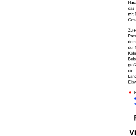
Hara
das 
mit 
Gesc
Zule
Pres
dem 
der 
Köln
Beis
größ
ein.
Land
Elbv
N
s
V