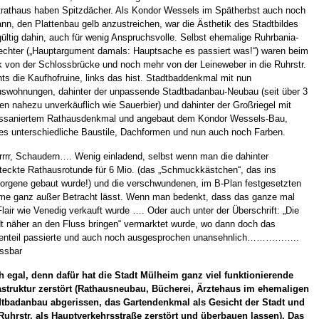
rathaus haben Spitzdächer. Als Kondor Wessels im Spätherbst auch noch
nn, den Plattenbau gelb anzustreichen, war die Ästhetik des Stadtbildes
ültig dahin, auch für wenig Anspruchsvolle. Selbst ehemalige Ruhrbania-
echter („Hauptargument damals: Hauptsache es passiert was!“) waren beim
k von der Schlossbrücke und noch mehr von der Leineweber in die Ruhrstr.
hts die Kaufhofruine, links das hist. Stadtbaddenkmal mit nun
swohnungen, dahinter der unpassende Stadtbadanbau-Neubau (seit über 3
en nahezu unverkäuflich wie Sauerbier) und dahinter der Großriegel mit
ussaniertem Rathausdenkmal und angebaut dem Kondor Wessels-Bau,
es unterschiedliche Baustile, Dachformen und nun auch noch Farben.
rrrrr, Schaudern…. Wenig einladend, selbst wenn man die dahinter
teckte Rathausrotunde für 6 Mio. (das „Schmuckkästchen“, das ins
orgene gebaut wurde!) und die verschwundenen, im B-Plan festgesetzten
e ganz außer Betracht lässt. Wenn man bedenkt, dass das ganze mal
Flair wie Venedig verkauft wurde …. Oder auch unter der Überschrift: „Die
t näher an den Fluss bringen“ vermarktet wurde, wo dann doch das
enteil passierte und auch noch ausgesprochen unansehnlich……………..
ssbar
 egal, denn dafür hat die Stadt Mülheim ganz viel funktionierende
astruktur zerstört (Rathausneubau, Bücherei, Ärztehaus im ehemaligen
dtbadanbau abgerissen, das Gartendenkmal als Gesicht der Stadt und
Ruhrstr. als Hauptverkehrsstraße zerstört und überbauen lassen). Das