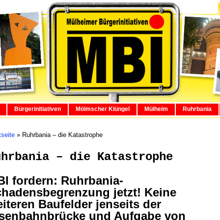
Bürgerinitiativen
Mölmscher Klüngel
Mülheim
Ruhrbania
tseite
»
Ruhrbania – die Katastrophe
uhrbania – die Katastrophe
I fordern: Ruhrbania-
hadensbegrenzung jetzt! Keine
iteren Baufelder jenseits der
isenbahnbrücke und Aufgabe von