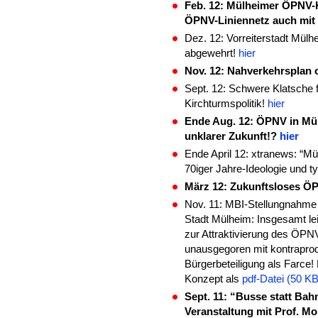
Feb. 12: Mülheimer ÖPNV-K
ÖPNV-Liniennetz auch mit
Dez. 12: Vorreiterstadt Mü
abgewehrt!
hier
Nov. 12: Nahverkehrsplan 
Sept. 12: Schwere Klatsche
Kirchturmspolitik!
hier
Ende Aug. 12: ÖPNV in Mü
unklarer Zukunft!?
hier
Ende April 12: xtranews: “
70iger Jahre-Ideologie und 
März 12: Zukunftsloses Ö
Nov. 11: MBI-Stellungnahm
Stadt Mülheim: Insgesamt lei
zur Attraktivierung des ÖPNV
unausgegoren mit kontrapro
Bürgerbeteiligung als Farce
Konzept als
pdf-Datei (50 KB
Sept. 11: “Busse statt Ba
Veranstaltung mit Prof. M