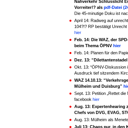
Nahverkehr Schlusslicht E
Vorreiter!? als
pdf-Datei (2
Die 45-minutige Doku ist n
April 14: Radweg auf unrecht
104?!? RP bestätigt Unrecht 
hier
Feb. 14: Die WAZ, der SP
beim Thema ÖPNV
hier
Feb. 14: Planen für den Pa
Dez. 13: “Dilettantenstade
Okt. 13: “ÖPNV-Diskussion i
Ausdruck tief sitzendem Ki
WAZ 14.10.13: “Verkehrsges
Mülheim und Duisburg”
hi
Sept. 13: Petition „Rettet di
facebook
hier
Aug. 13: Expertenhearing 
Chefs von DVG, EVAG, S
Aug. 13: Mülheim als Menet
Juli 13: Chaos pur, in den