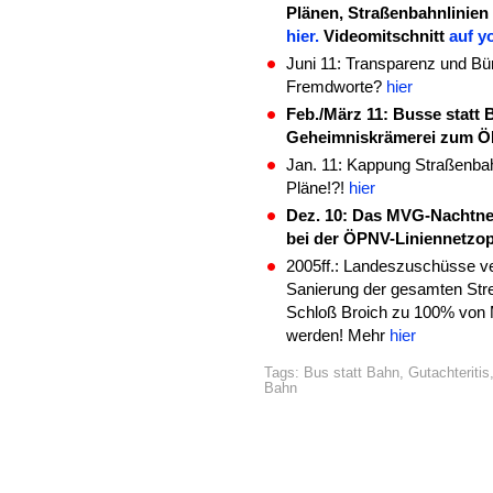
Plänen, Straßenbahnlinien
hier.
Videomitschnitt
auf y
Juni 11: Transparenz und B
Fremdworte?
hier
Feb./März 11: Busse statt
Geheimniskrämerei zum ÖP
Jan. 11: Kappung Straßenba
Pläne!?!
hier
Dez. 10: Das MVG-Nachtne
bei der ÖPNV-Liniennetzo
2005ff.: Landeszuschüsse ve
Sanierung der gesamten Str
Schloß Broich zu 100% von 
werden! Mehr
hier
Tags:
Bus statt Bahn
,
Gutachteritis
Bahn