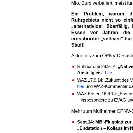
Mio. Euro verballert, meist fü
Ein Problem, warum die
Ruhrgebiets nicht so ein
„alternativlos“ überfällig,
Essen vor Jahren die
crossborder „verleast“ hat
Stadt!
Aktuelles zum ÖPNV-Desaste
Ruhrbarone 29.9.14:
„Nahve
Abstellgleis“
hier
WAZ 17.9.14: „Zukunft des Ve
hier
und WAZ-Kommentar d
WAZ Essen 16.9.14: „Essen 
– insbesondere zu EVAG u
Mehr zum Mülheimer ÖPNV-
Sept.14: MBI-Flugblatt zu
„Endstation – Kollaps im 