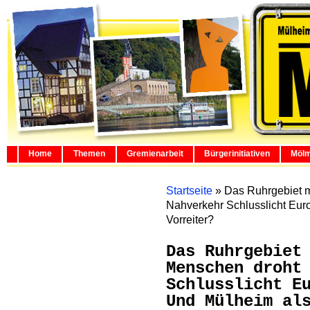
Home
Themen
Gremienarbeit
Bürgerinitiativen
Mölm
Startseite
»
Das Ruhrgebiet m
Nahverkehr Schlusslicht Eur
Vorreiter?
Das Ruhrgebiet
Menschen droht
Schlusslicht E
Und Mülheim al