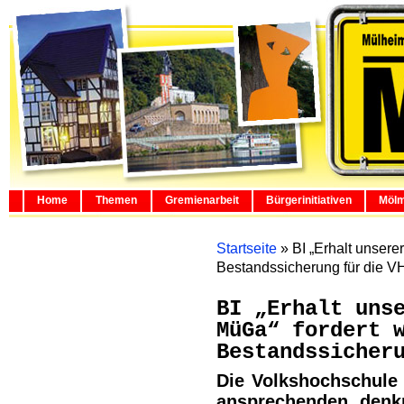
Home
Themen
Gremienarbeit
Bürgerinitiativen
Mölm
Startseite
»
BI „Erhalt unsere
Bestandssicherung für die V
BI „Erhalt uns
MüGa“ fordert 
Bestandssicher
Die Volkshochschule 
ansprechenden, denk