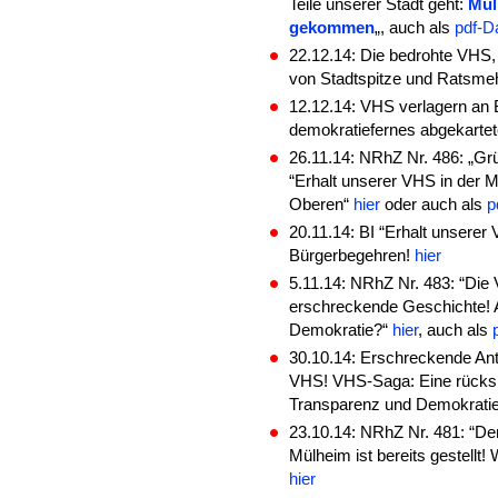
Teile unserer Stadt geht:
Mül
gekommen
„, auch als
pdf-D
22.12.14: Die bedrohte VHS,
von Stadtspitze und Ratsme
12.12.14: VHS verlagern an 
demokratiefernes abgekartet
26.11.14: NRhZ Nr. 486: „Grü
“Erhalt unserer VHS in der 
Oberen“
hier
oder auch als
pd
20.11.14: BI “Erhalt unserer
Bürgerbegehren!
hier
5.11.14: NRhZ Nr. 483: “Di
erschreckende Geschichte! 
Demokratie?“
hier
, auch als
30.10.14: Erschreckende An
VHS! VHS-Saga: Eine rücksi
Transparenz und Demokrati
23.10.14: NRhZ Nr. 481: “De
Mülheim ist bereits gestellt! 
hier