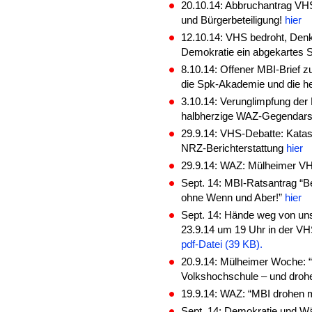
20.10.14: Abbruchantrag VHS
und Bürgerbeteiligung!
hier
12.10.14: VHS bedroht, De
Demokratie ein abgekartes S
8.10.14: Offener MBI-Brief 
die Spk-Akademie und die h
3.10.14: Verunglimpfung de
halbherzige WAZ-Gegendars
29.9.14: VHS-Debatte: Katas
NRZ-Berichterstattung
hier
29.9.14: WAZ: Mülheimer VH
Sept. 14: MBI-Ratsantrag “Be
ohne Wenn und Aber!”
hier
Sept. 14: Hände weg von un
23.9.14 um 19 Uhr in der V
pdf-Datei (39 KB).
20.9.14: Mülheimer Woche: “
Volkshochschule – und droh
19.9.14: WAZ: “MBI drohen 
Sept. 14: Demokratie und Wä