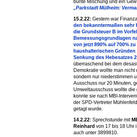
bunte Mischung und ein Gewi
„Parkstadt Mülheim: Vermar
15.2.22:
Gestern war Finanza
den bekanntermaßen sehr 
die Grundsteuer B im Vorfe
Bemessungsgrundlagen nac
von jetzt 890% auf 700% zu 
haushalterischen Gründen ni
Senkung des Hebesatzes 202
überraschend bei dem desas
Demokratie wollte man nicht 
sondern nur niederstimmen un
Ausschuss nur 20 Minuten, 
Umweltausschuss wollte die g
konnte sie nach MBI-Interven
der SPD-Vertreter Mühlenfeld
getagt wurde.
14.2.22:
Sprechstunde mit
MB
Reinhard
von 17 bis 18 Uhr i
auch unter 3899810.