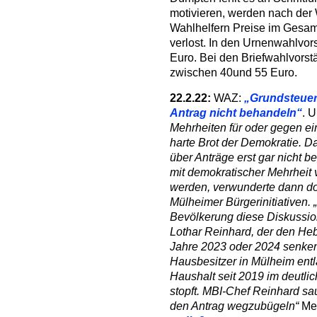
motivieren, werden nach der 
Wahlhelfern Preise im Gesam
verlost. In den Urnenwahlvor
Euro. Bei den Briefwahlvorst
zwischen 40und 55 Euro.
22.2.22:
WAZ:
„Grundsteuer
Antrag nicht behandeln“
. 
Mehrheiten für oder gegen ei
harte Brot der Demokratie. D
über Anträge erst gar nicht b
mit demokratischer Mehrheit
werden, verwunderte dann doch
Mülheimer Bürgerinitiativen. 
Bevölkerung diese Diskussion
Lothar Reinhard, der den Heb
Jahre 2023 oder 2024 senken
Hausbesitzer in Mülheim entla
Haushalt seit 2019 im deutli
stopft. MBI-Chef Reinhard sa
den Antrag wegzubügeln“
Meh