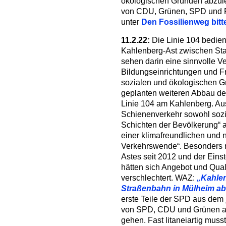
ökologischen Gründen abzul
von CDU, Grünen, SPD und F
unter
Den Fossilienweg bitte
11.2.22:
Die Linie 104 bedie
Kahlenberg-Ast zwischen Sta
sehen darin eine sinnvolle V
Bildungseinrichtungen und Fr
sozialen und ökologischen Gr
geplanten weiteren Abbau der
Linie 104 am Kahlenberg. Aus
Schienenverkehr sowohl sozial
Schichten der Bevölkerung“ a
einer klimafreundlichen und 
Verkehrswende“. Besonders 
Astes seit 2012 und der Eins
hätten sich Angebot und Qual
verschlechtert. WAZ:
„Kahle
Straßenbahn in Mülheim a
erste Teile der SPD aus dem
von SPD, CDU und Grünen au
gehen. Fast litaneiartig muss