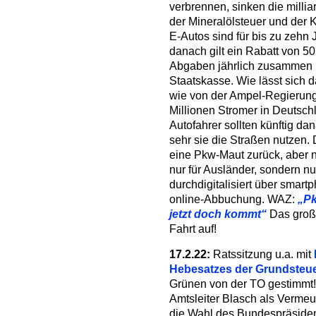
verbrennen, sinken die mill
der Mineralölsteuer und der K
E-Autos sind für bis zu zehn 
danach gilt ein Rabatt von 50
Abgaben jährlich zusammen ru
Staatskasse. Wie lässt sich 
wie von der Ampel-Regierung
Millionen Stromer in Deutsc
Autofahrer sollten künftig d
sehr sie die Straßen nutzen.
eine Pkw-Maut zurück, aber n
nur für Ausländer, sondern nu
durchdigitalisiert über smar
online-Abbuchung. WAZ:
„Pk
jetzt doch kommt“
Das groß
Fahrt auf!
17.2.22:
Ratssitzung u.a. mit
Hebesatzes der Grundsteu
Grünen von der TO gestimmt!
Amtsleiter Blasch als Vermeu
die Wahl des Bundespräsiden