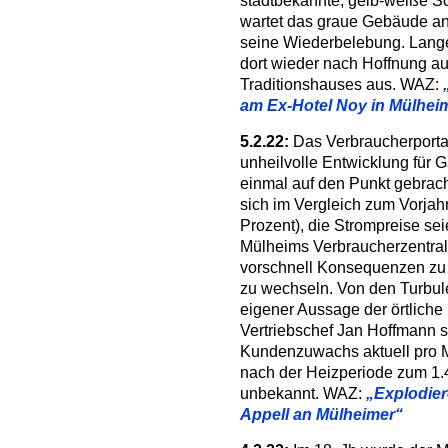
stadtbekannte, gelb-weiße 
wartet das graue Gebäude an
seine Wiederbelebung. Lange is
dort wieder nach Hoffnung a
Traditionshauses aus. WAZ:
am Ex-Hotel Noy in Mülhei
5.2.22:
Das Verbraucherportal
unheilvolle Entwicklung für 
einmal auf den Punkt gebrach
sich im Vergleich zum Vorjah
Prozent), die Strompreise se
Mülheims Verbraucherzentral
vorschnell Konsequenzen zu z
zu wechseln. Von den Turbule
eigener Aussage der örtliche
Vertriebschef Jan Hoffmann sp
Kundenzuwachs aktuell pro Mo
nach der Heizperiode zum 1.4
unbekannt. WAZ:
„Explodier
Appell an Mülheimer“