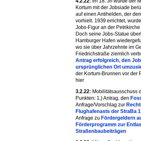
4.2.22:
Im 18. Jh wurde der M
Kortum mit der Jobsiade berü
auf einen Antihelden, der d
vorhielt. 1939 errichtet, wur
Jobs-Figur an der Petrikirche
Doch seine Jobs-Statue überl
Hamburger Hafen wiedergefu
wo sie über Jahrzehnte im G
Friedrichstraße ziemlich ver
Antrag erfolgreich, den Jo
ursprünglichen Ort umzusi
der Kortum-Brunnen vor der P
hier
3.2.22:
Mobilitätsausschuss d
Punkten: 1.) Antrag, den
Foss
Anfrage/Vorschlag zur
Recht
Flughafenasts der StraBa 
Anfrage zu
Fördergeldern 
Förderprogramm zur Entlast
Straßenbaubeiträgen