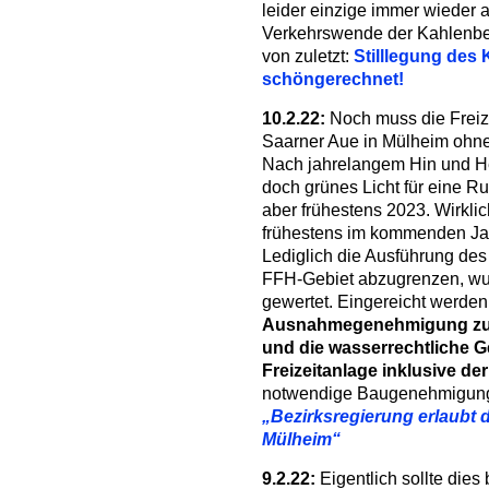
leider einzige immer wieder 
Verkehrswende der Kahlenber
von zuletzt:
Stilllegung des
schöngerechnet!
10.2.22:
Noch muss die Freize
Saarner Aue in Mülheim ohn
Nach jahrelangem Hin und He
doch grünes Licht für eine Ru
aber frühestens 2023. Wirk
frühestens im kommenden Jahr
Lediglich die Ausführung des
FFH-Gebiet abzugrenzen, wur
gewertet. Eingereicht werden
Ausnahmegenehmigung zu
und die
wasserrechtliche G
Freizeitanlage inklusive der
notwendige Baugenehmigung 
„Bezirksregierung erlaubt 
Mülheim“
9.2.22:
Eigentlich sollte dies 