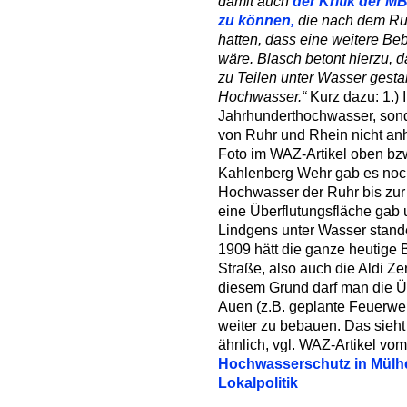
damit auch
der Kritik der 
zu können,
die nach dem Ruh
hatten, dass eine weitere Be
wäre. Blasch betont hierzu, 
zu Teilen unter Wasser gest
Hochwasser.“
Kurz dazu: 1.) 
Jahrhunderthochwasser, sond
von Ruhr und Rhein nicht anh
Foto im WAZ-Artikel oben bzw
Kahlenberg Wehr gab es noch 
Hochwasser der Ruhr bis zur 
eine Überflutungsfläche gab 
Lindgens unter Wasser stan
1909 hätt die ganze heutige 
Straße, also auch die Aldi Z
diesem Grund darf man die Ü
Auen (z.B. geplante Feuerwe
weiter zu bebauen. Das sieh
ähnlich, vgl. WAZ-Artikel vo
Hochwasserschutz in Mülhe
Lokalpolitik