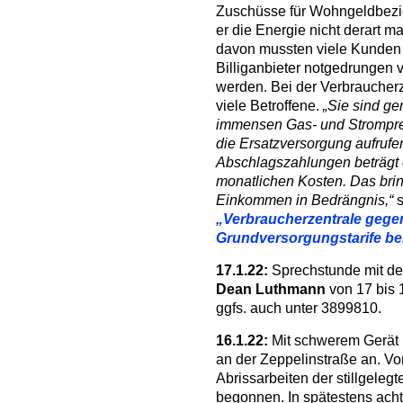
Zuschüsse für Wohngeldbezi
er die Energie nicht derart 
davon mussten viele Kunden 
Billiganbieter notgedrungen 
werden. Bei der Verbraucher
viele Betroffene.
„Sie sind ge
immensen Gas- und Strompreis
die Ersatzversorgung aufrufe
Abschlagszahlungen beträgt e
monatlichen Kosten. Das bri
Einkommen in Bedrängnis,“
s
„Verbraucherzentrale gegen
Grundversorgungstarife be
17.1.22:
Sprechstunde mit de
Dean Luthmann
von 17 bis 
ggfs. auch unter 3899810.
16.1.22:
Mit schwerem Gerät r
an der Zeppelinstraße an. V
Abrissarbeiten der stillgele
begonnen. In spätestens acht