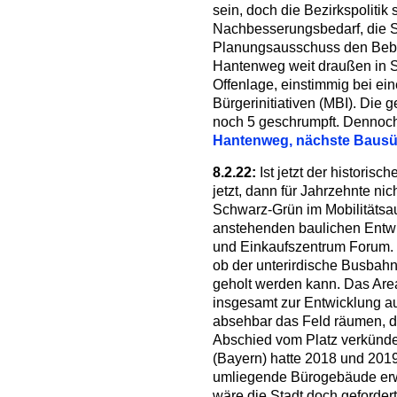
sein, doch die Bezirkspolitik
Nachbesserungsbedarf, die S
Planungsausschuss den Beb
Hantenweg weit draußen in Se
Offenlage, einstimmig bei ei
Bürgerinitiativen (MBI). Die g
noch 5 geschrumpft. Dennoc
Hantenweg, nächste Baus
8.2.22:
Ist jetzt der histori
jetzt, dann für Jahrzehnte ni
Schwarz-Grün im Mobilitätsa
anstehenden baulichen Entw
und Einkaufszentrum Forum. 
ob der unterirdische Busbahn
geholt werden kann. Das Area
insgesamt zur Entwicklung a
absehbar das Feld räumen, d
Abschied vom Platz verkünde
(Bayern) hatte 2018 und 201
umliegende Bürogebäude er
wäre die Stadt doch geforder