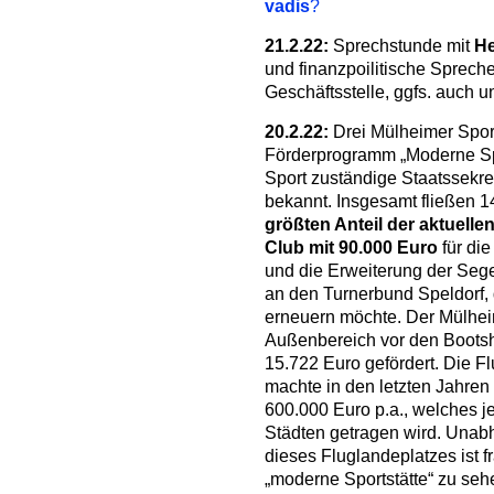
vadis
?
21.2.22:
Sprechstunde mit
He
und finanzpoilitische Spreche
Geschäftsstelle, ggfs. auch u
20.2.22:
Drei Mülheimer Sport
Förderprogramm „Moderne Spor
Sport zuständige Staatssekre
bekannt. Insgesamt fließen 
größten Anteil der aktuelle
Club mit 90.000 Euro
für di
und die Erweiterung der Sege
an den Turnerbund Speldorf,
erneuern möchte. Der Mülhei
Außenbereich vor den Bootsh
15.722 Euro gefördert. Die
machte in den letzten Jahren
600.000 Euro p.a., welches j
Städten getragen wird. Unab
dieses Fluglandeplatzes ist fr
„moderne Sportstätte“ zu sehe