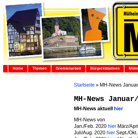
Home
Themen
Gremienarbeit
Bürgerinitiativen
Mölm
Startseite
»
MH-News Januar
MH-News Januar
MH-News aktuell
hier
MH-News von
Jan./Feb. 2020
hier
März/Apr
Juli/Aug. 2020
hier
Sept./Okt