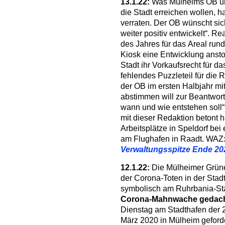
13.1.22:
Was Mülheims OB un
die Stadt erreichen wollen, 
verraten. Der OB wünscht sich
weiter positiv entwickelt“. Re
des Jahres für das Areal ru
Kiosk eine Entwicklung ansto
Stadt ihr Vorkaufsrecht für 
fehlendes Puzzleteil für die 
der OB im ersten Halbjahr mit
abstimmen will zur Beantwort
wann und wie entstehen soll“,
mit dieser Redaktion betont h
Arbeitsplätze in Speldorf be
am Flughafen in Raadt. WAZ
Verwaltungsspitze Ende 20
12.1.22:
Die Mülheimer Grün
der Corona-Toten in der Stad
symbolisch am Ruhrbania-Sta
Corona-Mahnwache gedach
Dienstag am Stadthafen der 2
März 2020 in Mülheim geford