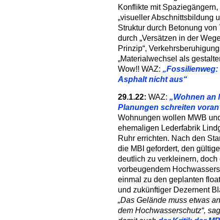
Konflikte mit Spaziegängern
„visueller Abschnittsbildung 
Struktur durch Betonung von T
durch „Versätzen in der Wege
Prinzip“, Verkehrsberuhigun
„Materialwechsel als gestalte
Wow!! WAZ:
„Fossilienweg:
Asphalt nicht aus“
29.1.22:
WAZ:
„Wohnen an M
Planungen schreiten voran
Wohnungen wollen MWB und 
ehemaligen Lederfabrik Lin
Ruhr errichten. Nach den Sta
die MBI gefordert, den gült
deutlich zu verkleinern, doch
vorbeugendem Hochwasserschu
einmal zu den geplanten floa
und zukünftiger Dezernent B
„Das Gelände muss etwas an
dem Hochwasserschutz“, sagt