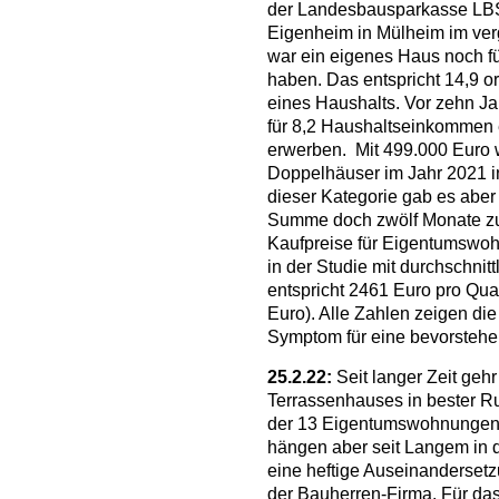
der Landesbausparkasse LBS
Eigenheim in Mülheim im ve
war ein eigenes Haus noch fü
haben. Das entspricht 14,9 
eines Haushalts. Vor zehn J
für 8,2 Haushaltseinkommen
erwerben. Mit 499.000 Euro
Doppelhäuser im Jahr 2021 i
dieser Kategorie gab es aber 
Summe doch zwölf Monate zu
Kaufpreise für Eigentumswo
in der Studie mit durchschni
entspricht 2461 Euro pro Qu
Euro). Alle Zahlen zeigen di
Symptom für eine bevorstehe
25.2.22:
Seit langer Zeit geh
Terrassenhauses in bester R
der 13 Eigentumswohnungen h
hängen aber seit Langem in de
eine heftige Auseinanderset
der Bauherren-Firma. Für da