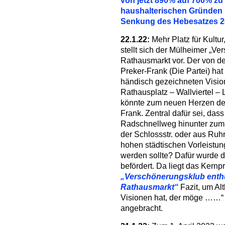
von jetzt 890% auf 700% zu 
haushalterischen Gründen ni
Senkung des Hebesatzes 202
22.1.22:
Mehr Platz für Kultu
stellt sich der Mülheimer „V
Rathausmarkt vor. Der von der
Preker-Frank (Die Partei) ha
händisch gezeichneten Visio
Rathausplatz – Wallviertel –
könnte zum neuen Herzen der 
Frank. Zentral dafür sei, da
Radschnellweg hinunter zum 
der Schlossstr. oder aus Ruhr
hohen städtischen Vorleistu
werden sollte? Dafür wurde d
befördert. Da liegt das Kern
„Verschönerungsklub enthül
Rathausmarkt“
Fazit, um Alt
Visionen hat, der möge ……“ 
angebracht.