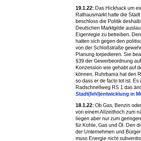
19.1.22:
Das Hickhack um ei
Rathausmarkt hatte die Stadt
beschloss die Politik deshal
Deutschen Marktgilde auslauf
Eigenregie zu betreiben. Den
hatten sich gegen den politi
von der Schloßstraße gewehrt
Planung torpedieren. Sie be
§39 der Gewerbeordnung auf
Konzession wie gehabt auf de
können. Ruhrbania hat den R
so dass er de facto tot ist. Es
Radschnellweg RS 1 das änd
Stadt(fehl)entwicklung in 
18.1.22:
Ob Gas, Benzin oder 
von einem Allzeithoch zum n
liegen aber nur zum geringer
für Kohle, Gas und Öl. Den di
der Unternehmen und Bürgern t
muss Energie nicht subventi