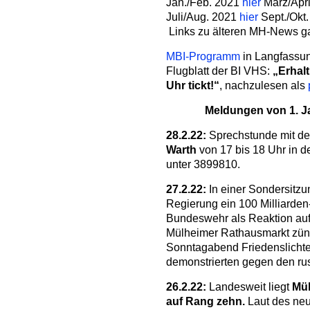
Jan./Feb. 2021
hier
März/Apr
Juli/Aug. 2021
hier
Sept./Okt
Links zu älteren MH-News g
MBI-Programm
in Langfassu
Flugblatt der BI VHS:
„Erhal
Uhr tickt!“
, nachzulesen als
Meldungen von 1. Ja
28.2.22:
Sprechstunde mit de
Warth
von 17 bis 18 Uhr in d
unter 3899810.
27.2.22:
In einer Sondersitz
Regierung ein 100 Milliarden
Bundeswehr als Reaktion auf
Mülheimer Rathausmarkt zü
Sonntagabend Friedenslichter
demonstrierten gegen den rus
26.2.22:
Landesweit liegt
Mül
auf Rang zehn.
Laut des neu