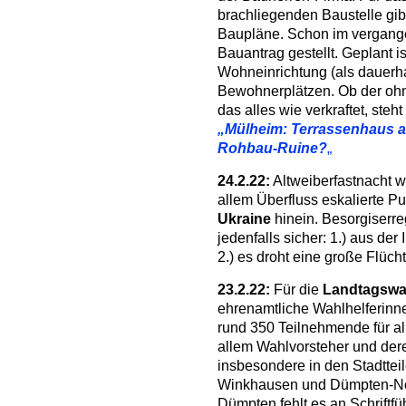
brachliegenden Baustelle gibt
Baupläne. Schon im vergange
Bauantrag gestellt. Geplant i
Wohneinrichtung (als dauerha
Bewohnerplätzen. Ob der ohn
das alles wie verkraftet, ste
„Mülheim: Terrassenhaus 
Rohbau-Ruine?
„
24.2.22:
Altweiberfastnacht w
allem Überfluss eskalierte Pu
Ukraine
hinein. Besorgiserre
jedenfalls sicher: 1.) aus der
2.) es droht eine große Flüch
23.2.22:
Für die
Landtagswah
ehrenamtliche Wahlhelferinne
rund 350 Teilnehmende für al
allem Wahlvorsteher und dere
insbesondere in den Stadttei
Winkhausen und Dümpten-Nord
Dümpten fehlt es an Schriftfü