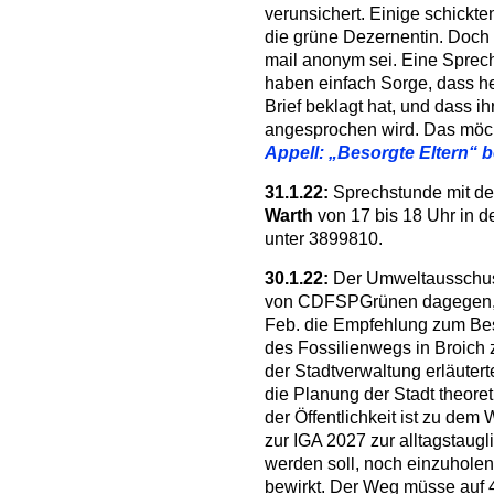
verunsichert. Einige schickt
die grüne Dezernentin. Doch d
mail anonym sei. Eine Sprech
haben einfach Sorge, dass h
Brief beklagt hat, und dass ih
angesprochen wird. Das möc
Appell: „Besorgte Eltern“ 
31.1.22:
Sprechstunde mit de
Warth
von 17 bis 18 Uhr in d
unter 3899810.
30.1.22:
Der Umweltausschus
von CDFSPGrünen dagegen, 
Feb. die Empfehlung zum Bes
des Fossilienwegs in Broich
der Stadtverwaltung erläutert
die Planung der Stadt theore
der Öffentlichkeit ist zu d
zur IGA 2027 zur alltagstaug
werden soll, noch einzuholen
bewirkt. Der Weg müsse auf 4