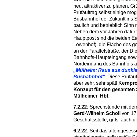
neu, attraktiver zu planen. 
Prüfauftrag selbst einige mög
Busbahnhof der Zukunft ins S
baulich und betrieblich Sinn
Neben dem vor Jahren dafür 
Hauptpost sind die beiden E
Löwenhof), die Fläche des g
an der Parallelstraße, der D
Bahnhofs-Haupteingang sowie
Nordeingang des Bahnhofs al
„Mülheim: Raus aus dunkle
Busbahnhof“
. Diese Prüfau
aber sehr, sehr spät!
Kernpro
Konzept für den gesamten 
Mülheimer Hbf.
7.2.22:
Sprechstunde mit de
Gerd-Wilhelm Scholl
von 17 
Geschäftsstelle, ggfs. auch u
6.2.22:
Seit das alteingeses