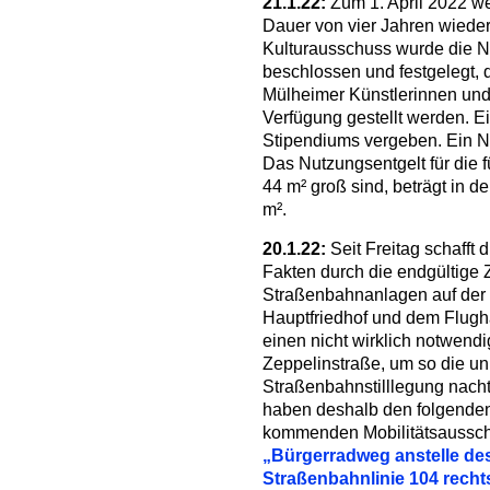
21.1.22:
Zum 1. April 2022 we
Dauer von vier Jahren wieder
Kulturausschuss wurde die N
beschlossen und festgelegt, d
Mülheimer Künstlerinnen und 
Verfügung gestellt werden. E
Stipendiums vergeben. Ein Nu
Das Nutzungsentgelt für die 
44 m² groß sind, beträgt in d
m².
20.1.22:
Seit Freitag schafft d
Fakten durch die endgültige 
Straßenbahnanlagen auf der 
Hauptfriedhof und dem Flugh
einen nicht wirklich notwend
Zeppelinstraße, um so die u
Straßenbahnstilllegung nacht
haben deshalb den folgenden
kommenden Mobilitätsausschu
„Bürgerradweg anstelle de
Straßenbahnlinie 104 rech