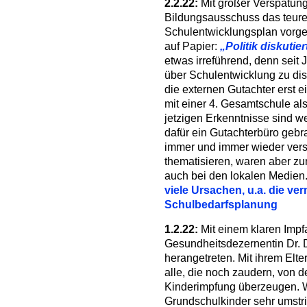
2.2.22:
Mit großer Verspätun
Bildungsausschuss das teure
Schulentwicklungsplan vorges
auf Papier:
„Politik diskutie
etwas irreführend, denn seit J
über Schulentwicklung zu dis
die externen Gutachter erst 
mit einer 4. Gesamtschule als
jetzigen Erkenntnisse sind 
dafür ein Gutachterbüro gebr
immer und immer wieder vers
thematisieren, waren aber zu
auch bei den lokalen Medien
viele Ursachen, u.a. die ve
Schulbedarfsplanung
1.2.22:
Mit einem klaren Impfa
Gesundheitsdezernentin Dr. 
herangetreten. Mit ihrem Elte
alle, die noch zaudern, von de
Kinderimpfung überzeugen. W
Grundschulkinder sehr umstritt