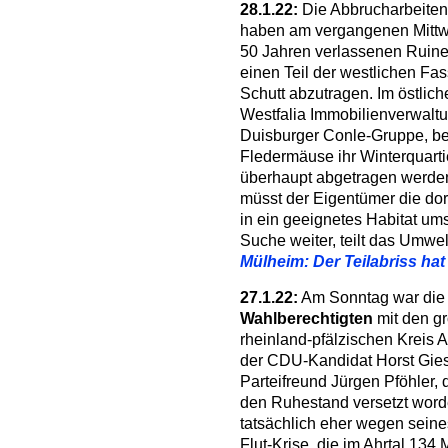
28.1.22:
Die Abbrucharbeiten
haben am vergangenen Mittwoc
50 Jahren verlassenen Ruine
einen Teil der westlichen Fas
Schutt abzutragen. Im östlic
Westfalia Immobilienverwaltu
Duisburger Conle-Gruppe, b
Fledermäuse ihr Winterquarti
überhaupt abgetragen werden 
müsst der Eigentümer die do
in ein geeignetes Habitat ums
Suche weiter, teilt das Umwe
Mülheim: Der Teilabriss ha
27.1.22:
Am Sonntag war di
Wahlberechtigten
mit den g
rheinland-pfälzischen Kreis A
der CDU-Kandidat Horst Gies 
Parteifreund Jürgen Pföhler, 
den Ruhestand versetzt word
tatsächlich eher wegen sein
Flut-Krise, die im Ahrtal 13