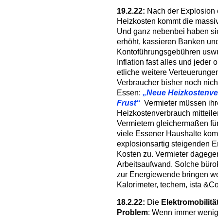
19.2.22:
Nach der Explosion d
Heizkosten kommt die massiv
Und ganz nebenbei haben sic
erhöht, kassieren Banken und
Kontoführungsgebühren uswusf
Inflation fast alles und jede
etliche weitere Verteuerunge
Verbraucher bisher noch nich
Essen:
„Neue Heizkostenver
Frust“
Vermieter müssen ihre
Heizkostenverbrauch mitteilen
Vermietern gleichermaßen für
viele Essener Haushalte kom
explosionsartig steigenden 
Kosten zu. Vermieter dagege
Arbeitsaufwand. Solche bür
zur Energiewende bringen we
Kalorimeter, techem, ista &Co
18.2.22:
Die
Elektromobilitä
Problem
: Wenn immer wenig