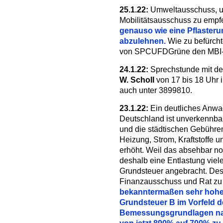
25.1.22:
Umweltausschuss, u.
Mobilitätsausschuss zu empf
genauso wie eine Pflasteru
abzulehnen.
Wie zu befürcht
von SPCUFDGrüne den MBI-
24.1.22:
Sprechstunde mit 
W. Scholl
von 17 bis 18 Uhr i
auch unter 3899810.
23.1.22:
Ein deutliches Anwac
Deutschland ist unverkennbar.
und die städtischen Gebühre
Heizung, Strom, Kraftstoffe u
erhöht. Weil das absehbar n
deshalb eine Entlastung viel
Grundsteuer angebracht. Des
Finanzausschuss und Rat zu
bekanntermaßen sehr hohen
Grundsteuer B im Vorfeld d
Bemessungsgrundlagen nac