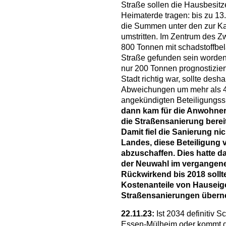
Straße sollen die Hausbesitz
Heimaterde tragen: bis zu 13
die Summen unter den zur Ka
umstritten. Im Zentrum des Zw
800 Tonnen mit schadstoffbel
Straße gefunden sein worden
nur 200 Tonnen prognostizier
Stadt richtig war, sollte desh
Abweichungen um mehr als 40
angekündigten Beteiligungss
dann kam für die Anwohner
die Straßensanierung bere
Damit fiel die Sanierung ni
Landes
, diese Beteiligung
abzuschaffen. Dies hatte 
der Neuwahl im vergangene
Rückwirkend bis 2018 soll
Kostenanteile von Hauseig
Straßensanierungen überne
22.11.23:
Ist 2034 definitiv S
Essen-Mülheim oder kommt di