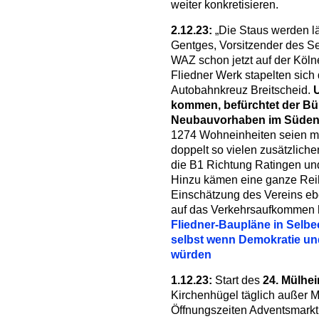
weiter konkretisieren.
2.12.23:
„Die Staus werden lä
Gentges, Vorsitzender des Se
WAZ schon jetzt auf der Köl
Fliedner Werk stapelten sich
Autobahnkreuz Breitscheid.
U
kommen, befürchtet der Bür
Neubauvorhaben im Süden de
1274 Wohneinheiten seien min
doppelt so vielen zusätzlich
die B1 Richtung Ratingen u
Hinzu kämen eine ganze Rei
Einschätzung des Vereins eb
auf das Verkehrsaufkommen h
Fliedner-Baupläne in Selbec
selbst wenn Demokratie un
würden
1.12.23:
Start des
24. Mülhe
Kirchenhügel täglich außer 
Öffnungszeiten Adventsmarkt: