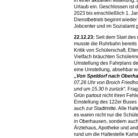
in einer aktuellen Mitteilung.
Urlaub ein. Geschlossen ist
2023 bis einschließlich 1. J
Dienstbetrieb beginnt wieder
Jobcenter und im Sozialamt 
22.12.23:
Seit dem Start de
musste die Ruhrbahn bereits
Kritik von Schülerschaft, El
Vielfach bräuchten Schülerin
Umstellung des Fahrplans deu
eine Umstellung, absehbar woh
„Von Speldorf nach Oberha
07.26 Uhr von Broich Friedho
und um 15.30 h zurück“.
Frag
Grün partout nicht ihren Fehl
Einstellung des 122er Buses
auch zur Stadtmitte. Alle Hal
es waren nicht nur die Schü
in Oberhausen, sondern auc
Ärztehaus, Apotheke und and
rund um die Haltestelle Karls