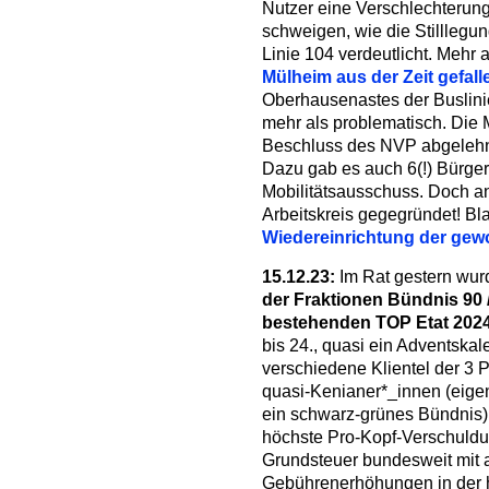
Nutzer eine Verschlechterun
schweigen, wie die Stilllegu
Linie 104 verdeutlicht. Mehr 
Mülheim aus der Zeit gefall
Oberhausenastes der Buslini
mehr als problematisch. Die 
Beschluss des NVP abgelehnt
Dazu gab es auch 6(!) Bürger
Mobilitätsausschuss. Doch an
Arbeitskreis gegegründet! Bl
Wiedereinrichtung der gewo
15.12.23:
Im Rat gestern wur
der Fraktionen Bündnis 90
bestehenden TOP Etat 202
bis 24., quasi ein Adventskal
verschiedene Klientel der 3 Pa
quasi-Kenianer*_innen (eigent
ein schwarz-grünes Bündnis)
höchste Pro-Kopf-Verschuldu
Grundsteuer bundesweit mit a
Gebührenerhöhungen in der 