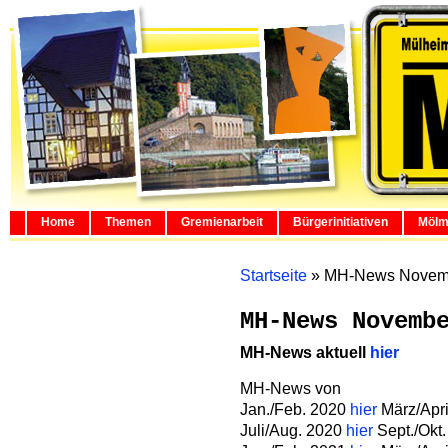
Home
Themen
Gremienarbeit
Bürgerinitiativen
Mölm
Startseite
»
MH-News Novem
MH-News Novemb
MH-News aktuell
hier
MH-News von
Jan./Feb. 2020
hier
März/Apr
Juli/Aug. 2020
hier
Sept./Okt