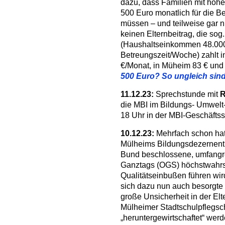
dazu, dass Familien mit hoh
500 Euro monatlich für die B
müssen – und teilweise gar ni
keinen Elternbeitrag, die sog
(Haushaltseinkommen 48.000 €
Betreungszeit/Woche) zahlt in
€/Monat, in Müheim 83 € un
500 Euro? So ungleich sind
11.12.23:
Sprechstunde mit
R
die MBI im Bildungs- Umwelt
18 Uhr in der MBI-Geschäftss
10.12.23:
Mehrfach schon ha
Mülheims Bildungsdezernent 
Bund beschlossene, umfangr
Ganztags (OGS) höchstwahrsc
Qualitätseinbußen führen wi
sich dazu nun auch besorgte E
große Unsicherheit in der Elt
Mülheimer Stadtschulpflegsch
„heruntergewirtschaftet“ werde