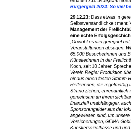
erhalten z.B. 3459,80 € mona
Bürgergeld 2024: So viel 
29.12.23:
Dass etwas in gereg
Selbstverständlichkeit mehr.
Management der Freilichtb
eine echte Erfolgsgeschich
„Obwohl es viel geregnet hat
Veranstaltungen absagen. Wi
65.000 Besucherinnen und B
Künstlerinnen in der Freilic
Koch, seit 10 Jahren Spreche
Verein Regler Produktion übe
hinaus einen festen Stamm vo
Helferinnen, die regelmäßig 
Strang ziehen, ehrenamtlich 
gemeinsam an ihrem sichtbar
finanziell unabhängiger, au
Sponsorengelder aus der loka
angewiesen sind, um unsere F
Versicherungen, GEMA-Gebüh
Künstlersozialkasse und und