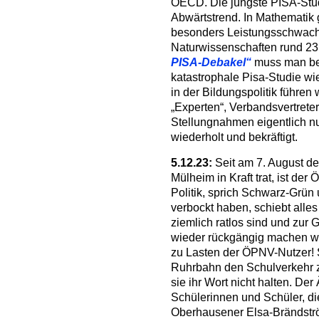
OECD. Die jüngste PISA-Stud
Abwärtstrend. In Mathematik
besonders Leistungsschwach
Naturwissenschaften rund 23
PISA-Debakel“
muss man bef
katastrophale Pisa-Studie w
in der Bildungspolitik führen
„Experten“, Verbandsvertreter
Stellungnahmen eigentlich nu
wiederholt und bekräftigt.
5.12.23:
Seit am 7. August d
Mülheim in Kraft trat, ist der
Politik, sprich Schwarz-Grün 
verbockt haben, schiebt alle
ziemlich ratlos sind und zur
wieder rückgängig machen wol
zu Lasten der ÖPNV-Nutzer! S
Ruhrbahn den Schulverkehr z
sie ihr Wort nicht halten. Der
Schülerinnen und Schüler, di
Oberhausener Elsa-Brändstr