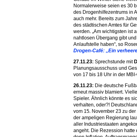
Normalerweise seien es 30 b
des Drogenhilfezentrums in 
auch mehr. Bereits zum Jahre
des städtischen Amtes für G
werden. „Am wichtigsten ist a
nahtlosen Übergang gibt und 
Anlaufstelle haben“, so Ro
Drogen-Café: „Ein verheer
27.11.23:
Sprechstunde mit
D
Planungsausschuss und Gest
von 17 bis 18 Uhr in der MBI
26.11.23:
Die deutsche Fußba
erneut massiv blamiert. Viell
Spieler. Ähnlich könnte es 
verhalten, oder?! Deutschla
vom 15. November 23 zu der 
der ampeligen Regierung la
aller Industriestaaten angek
angeht. Die Rezession hatte d
denn Inflation, Auftragsman