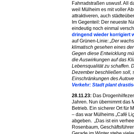
Fahrradstraßen uswusf. All da
weil Mülheim es mit voller Ab
attraktiveren, auch städteüb
Im Gegenteil: Der neueste N
eindeutig noch einmal versch
dringend wieder korrigiert 
auf Grünen-Linie:
„Der wachs
klimatisch gesehen eines der
Gegen diese Entwicklung müs
die Auswirkungen auf das K
Lebensqualität zu schaffen. D
Dezember beschließen soll, s
Einschränkungen des Autov
Verkehr: Stadt plant drasti
28.11.23:
Das Drogenhilfezen
Jahren. Nun übernimmt das 
Betrieb. Ein sicherer Ort fü
– das war Mülheims „Café Li
abgeben. „Das ist ein verhee
Rosenbaum, Geschäftsführer
Gerade im Winter stehe viele