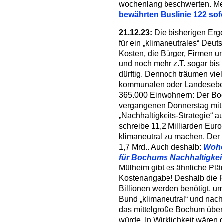
wochenlang beschwerten. Me
bewährten Buslinie 122 sofo
21.12.23:
Die bisherigen Erg
für ein „klimaneutrales“ Deuts
Kosten, die Bürger, Firmen un
und noch mehr z.T. sogar bis
dürftig. Dennoch träumen viel
kommunalen oder Landeseben
365.000 Einwohnern: Der Bo
vergangenen Donnerstag mit 
„Nachhaltigkeits-Strategie“ 
schreibe 11,2 Milliarden Eur
klimaneutral zu machen. Der
1,7 Mrd.. Auch deshalb:
Woher
für Bochums Nachhaltigke
Mülheim gibt es ähnliche Plä
Kostenangabe! Deshalb die Fr
Billionen werden benötigt, 
Bund „klimaneutral“ und nach
das mittelgroße Bochum über
würde. In Wirklichkeit wären