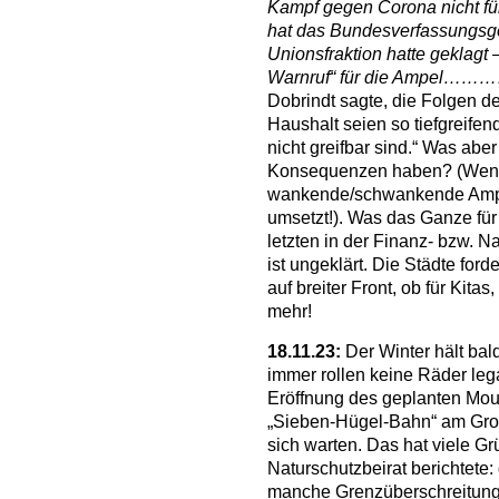
Kampf gegen Corona nicht fü
hat das Bundesverfassungsge
Unionsfraktion hatte geklagt 
Warnruf“ für die Ampel………
Dobrindt sagte, die Folgen d
Haushalt seien so tiefgreife
nicht greifbar sind.“ Was aber
Konsequenzen haben? (Wenn
wankende/schwankende Ampe
umsetzt!). Was das Ganze für
letzten in der Finanz- bzw. N
ist ungeklärt. Die Städte fo
auf breiter Front, ob für Kitas
mehr!
18.11.23:
Der Winter hält bal
immer rollen keine Räder leg
Eröffnung des geplanten Mou
„Sieben-Hügel-Bahn“ am Groß
sich warten. Das hat viele G
Naturschutzbeirat berichtete
manche Grenzüberschreitung