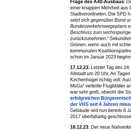
Frage des A40-Ausbaus
: D
einer knappen Mehrheit aus 
Stadtverordneten. Die SPD ha
setzt sich gegenüber Bund un
Bundesverkehrswegeplans ein
Beschluss zum sechsspurige
zurückzunehmen.
“ Sekundie
Grünen, wenn auch mit schl
kommunalen Koalitionspartne
schon im Januar 2023 begin
17.12.23:
Letzter Tag des 24.
Altstadt um 20 Uhr. An Tagen
Kirchenhügel richtig voll. Au
MüGa“ verteilte Flugblätter 
war sehr groß, obwohl die Sta
erfolgreichen Bürgerentsc
der VHS seit 4 Jahren miss
Gebäude seit nun bereits 6 J
2017 überfallartig geschloss
16.12.23:
Der neue Nahverkehr