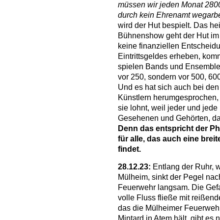
müssen wir jeden Monat 2800 
durch kein Ehrenamt wegarb
wird der Hut bespielt. Das h
Bühnenshow geht der Hut im 
keine finanziellen Entschei
Eintrittsgeldes erheben, k
spielen Bands und Ensemble 
vor 250, sondern vor 500, 6
Und es hat sich auch bei de
Künstlern herumgesprochen, d
sie lohnt, weil jeder und jed
Gesehenen und Gehörten, das
Denn das entspricht der Ph
für alle, das auch eine brei
findet.
28.12.23:
Entlang der Ruhr, 
Mülheim, sinkt der Pegel na
Feuerwehr langsam. Die Gefah
volle Fluss fließe mit reiße
das die Mülheimer Feuerwehr
Mintard in Atem hält, gibt e