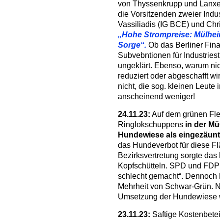
von Thyssenkrupp und Lanxes
die Vorsitzenden zweier Indu
Vassiliadis (IG BCE) und Chr
„Hohe Strompreise: Mülhei
Sorge“.
Ob das Berliner Fina
Subvebntionen für Industriest
ungeklärt. Ebenso, warum nic
reduziert oder abgeschafft wir
nicht, die sog. kleinen Leute
anscheinend weniger!
24.11.23:
Auf dem grünen Fle
Ringlokschuppens
in der M
Hundewiese als eingezäunt
das Hundeverbot für diese F
Bezirksvertretung sorgte das 
Kopfschütteln. SPD und FDP s
schlecht gemacht“. Dennoch b
Mehrheit von Schwar-Grün. Nu
Umsetzung der Hundewiese w
23.11.23:
Saftige Kostenbetei