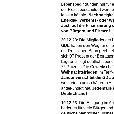
Lebensbedingungen nur für e
der Rest überschuldet wäre b
leisten könnte!
Nachhaltigkei
Energie-, Verkehrs- oder 
auch auf die Finanzierung 
von Bürgern und Firmen!
20.12.23:
Die Mitglieder der
GDL
haben den Weg für einen
der Deutschen Bahn geebnet
sich 97 Prozent der Befragte
Ergebnis liegt deutlich übe
75 Prozent. Die Gewerkschaft
Weihnachtsfrieden
im Tarifk
Januar verzichtet die GDL 
wohl einen umso härteren Ar
angekündigt hat.
Jedenfalls 
Deutschland!
19.12.23:
Die Einigung im Amp
bedeutet für viele Bürger und
deutliche Mehrkosten, insbes