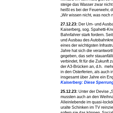
steige das Wasser zwar nicht 
heißt es bei der Feuerwehr, d
„Wir wissen nicht, was noch
27.12.23:
Der Um- und Ausba
Kaiserberg, sog. Spahetti-Kn
Bahnfahrer stark fordern. Sei
und Ausbau des Autobahnkreu
eines der wichtigsten Infrast
Jahre hat sich die verantwor
gegeben, das sehr stauanfäll
verbindet, fit für die Zukunf
der A3-Brücken an, d.h. me
in den Osterferien, als auch i
insgesamt über Jahre ein E
Kaiserberg: Diese Sperrun
25.12.23:
Unter der Devise „S
mussten auch an den Weihna
Alleinlebende im quasi-lock
uralte Schinken im TV reinzi
sofern sie das können. Socia