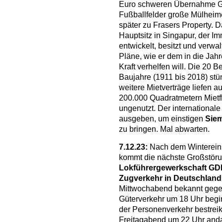
Euro schweren Übernahme G
Fußballfelder große Mülheimer
später zu Frasers Property. D
Hauptsitz in Singapur, der I
entwickelt, besitzt und verwal
Pläne, wie er dem in die Ja
Kraft verhelfen will. Die 20 
Baujahre (1911 bis 2018) stün
weitere Mietverträge liefen 
200.000 Quadratmetern Mietfl
ungenutzt. Der internationale 
ausgeben, um einstigen
Sie
zu bringen. Mal abwarten.
7.12.23:
Nach dem Winterein
kommt die nächste Großstöru
Lokführergewerkschaft GDL
Zugverkehr in Deutschland
Mittwochabend bekannt gegebe
Güterverkehr um 18 Uhr begi
der Personenverkehr bestreikt
Freitagabend um 22 Uhr anda